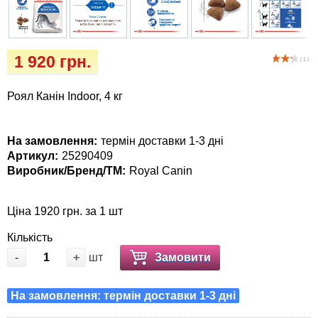
Кігтіточки
Vet Diet Canine Wet - ветеринарные диеты
для собак
Ласощі та корма
1 920 грн.
( 1 )
Лежаки, будиночки, охолоджуючи
килимки
Роял Канін Indoor, 4 кг
Миски, автогодівниці, поїлки
На замовлення:
термін доставки 1-3 дні
Артикул:
25290409
Одяг та взуття
Виробник/Бренд/ТМ:
Royal Canin
Перенесення, сумки, клітини
Ціна 1920 грн. за 1 шт
Післяопераційні засоби та витратні
Кількість
матеріали
-
+
шт
Замовити
Подарункові сертифікати
На замовлення: термін доставки 1-3 дні