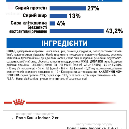
попередній товар розділу:
← Роял Канін Indoor, 2 кг
наступний товар розділу:
Роял Канін Indoor 7+, 0,4 кг →