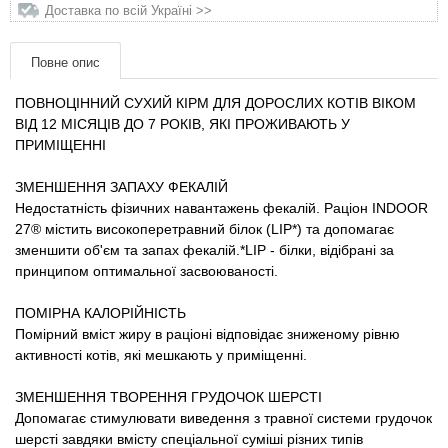
Товари для голубів
Доставка по всій Україні >>
Товари для гризунів
Повне опис
ПОВНОЦІННИЙ СУХИЙ КІРМ ДЛЯ ДОРОСЛИХ КОТІВ ВІКОМ
Товари для коней
ВІД 12 МІСЯЦІВ ДО 7 РОКІВ, ЯКІ ПРОЖИВАЮТЬ У
ПРИМІЩЕННІ
Товари для людей
ЗМЕНШЕННЯ ЗАПАХУ ФЕКАЛІЙ
Недостатність фізичних навантажень фекалій. Раціон INDOOR
Хозряд - господарчі товари оптом
27® містить високоперетравний білок (LIP*) та допомагає
зменшити об'єм та запах фекалій.*LIP - білки, відібрані за
Популярні зоотоварі
принципом оптимальної засвоюваності.
ПОМІРНА КАЛОРІЙНІСТЬ
Архів / Знято з виробництва
Помірний вміст жиру в раціоні відповідає зниженому рівню
активності котів, які мешкають у приміщенні.
ЗМЕНШЕННЯ ТВОРЕННЯ ГРУДОЧОК ШЕРСТІ
Допомагає стимулювати виведення з травної системи грудочок
шерсті завдяки вмісту спеціальної суміші різних типів