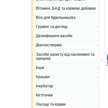
Вітаміні, БАД та кормові добавки
Все для бджільництва
Грумінг та догляд
Дезінфікуючі засоби
Діагностикуми
Засоби захисту від насекомих та
гризунів
Інше
Іграшки
Інкубатор
Кігтіточки
Ласощі та корми