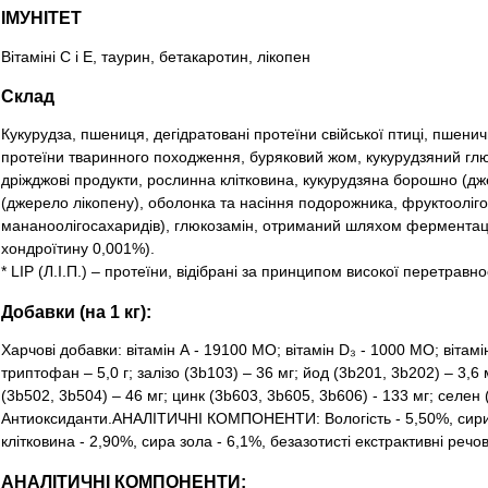
ІМУНІТЕТ
Вітаміні С і Е, таурин, бетакаротин, лікопен
Склад
Кукурудза, пшениця, дегідратовані протеїни свійської птиці, пшеничн
протеїни тваринного походження, буряковий жом, кукурудзяний глют
дріжджові продукти, рослинна клітковина, кукурудзяна борошно (
(джерело лікопену), оболонка та насіння подорожника, фруктоолiг
мананоолігосахаридів), глюкозамін, отриманий шляхом ферментаці
хондроїтину 0,001%).
* LIP (Л.І.П.) – протеїни, відібрані за принципом високої перетравнос
Добавки (на 1 кг):
Харчові добавки: вітамін А - 19100 МО; вітамін D₃ - 1000 МО; вітамін 
триптофан – 5,0 г; залізо (3b103) – 36 мг; йод (3b201, 3b202) – 3,6
(3b502, 3b504) – 46 мг; цинк (3b603, 3b605, 3b606) - 133 мг; селен (
Антиоксиданти.АНАЛІТИЧНІ КОМПОНЕНТИ: Вологість - 5,50%, сирий
клітковина - 2,90%, сира зола - 6,1%, безазотисті екстрактивні речо
АНАЛІТИЧНІ КОМПОНЕНТИ: