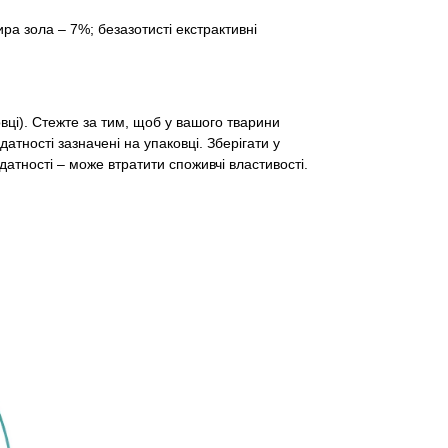
ра зола – 7%; безазотисті екстрактивні
ці). Стежте за тим, щоб у вашого тварини
атності зазначені на упаковці. Зберігати у
атності – може втратити споживчі властивості.