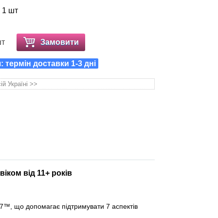
а 1 шт
шт
Замовити
 термін доставки 1-3 дні
ій Україні >>
іком від 11+ років
7™, що допомагає підтримувати 7 аспектів