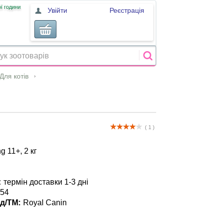
ї години
Увійти
Реєстрація
Для котів
( 1 )
g 11+, 2 кг
:
термін доставки 1-3 дні
54
д/ТМ:
Royal Canin