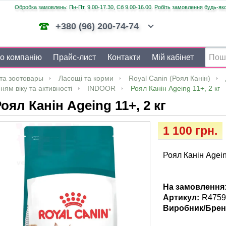
Обробка замовлень: Пн-Пт, 9.00-17.30, Сб 9.00-16.00. Робіть замовлення будь-яко
+380 (96) 200-74-74
о компанію
Прайс-лист
Контакти
Мій кабінет
та зоотовары
Ласощі та корми
Royal Canin (Роял Канін)
нням віку та активності
INDOOR
Роял Канін Ageing 11+, 2 кг
оял Канін Ageing 11+, 2 кг
1 100 грн.
Роял Канін Agein
На замовлення
Артикул:
R4759
Виробник/Брен