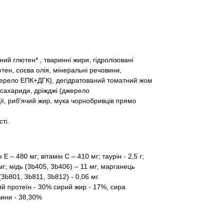
ий глютен* , тваринні жири, гідролізовані
ен, соєва олія, мінеральні речовини,
джерело ЕПК+ДГК), дегідратований томатний жом
осахариди, дріжджі (джерело
ї, риб'ячий жир, мука чорнобривців прямо
ті.
Е – 480 мг; вітамін С – 410 мг; таурін - 2,5 г;
 мг; мідь (3b405, 3b406) – 11 мг; марганець
3b801, 3b811, 3b812) - 0,06 мг.
 протеїн - 30% сирий жир - 17%, сира
вини - 38,30%