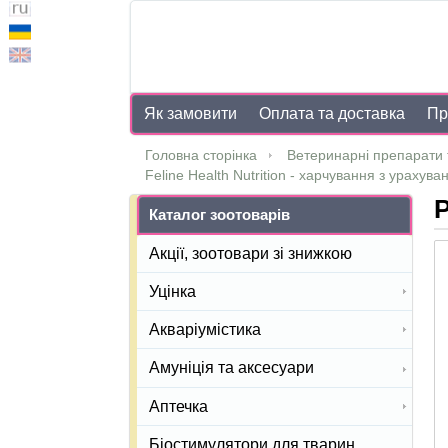
Як замовити
Оплата та доставка
Пр
Головна сторінка
Ветеринарні препарати 
Feline Health Nutrition - харчування з урахува
Р
Каталог зоотоварів
Акції, зоотовари зі знижкою
Уцінка
Акваріумістика
Амуніція та аксесуари
Аптечка
Біостимулятори для тварин