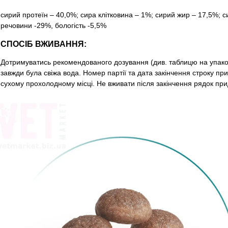
сирий протеїн – 40,0%; сира клітковина – 1%; сирий жир – 17,5%; си
речовини -29%, бологість -5,5%
СПОСІБ ВЖИВАННЯ:
Дотримуватись рекомендованого дозування (див. таблицю на упаков
завжди була свіжа вода. Номер партії та дата закінчення строку прид
сухому прохолодному мiсцi. Не вживати після закінчення рядок прид