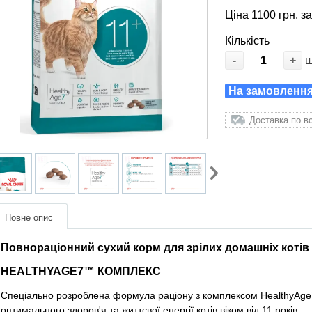
Ціна 1100 грн. з
Кількість
-
+
На замовлення:
Доставка по вс
Повне опис
Повнораціонний сухий корм для зрілих домашніх котів в
HEALTHYAGE7™ КОМПЛЕКС
Спеціально розроблена формула раціону з комплексом HealthyAge
оптимального здоров'я та життєвої енергії котів віком від 11 років.