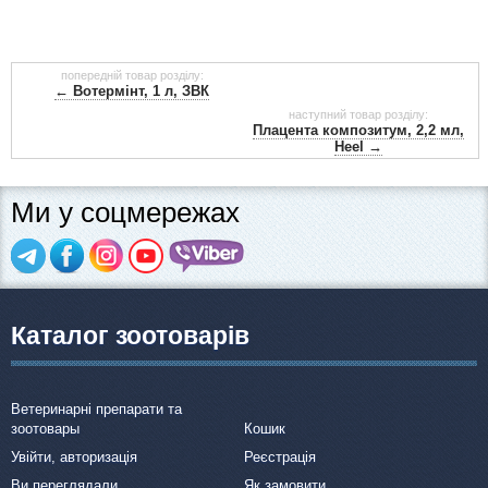
попередній товар розділу:
← Вотермінт, 1 л, ЗВК
наступний товар розділу:
Плацента композитум, 2,2 мл,
Heel →
Ми у соцмережах
Каталог зоотоварів
Ветеринарні препарати та
зоотовары
Кошик
Увійти, авторизація
Реєстрація
Ви переглядали
Як замовити