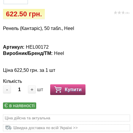
Кігтіточки
Vet Diet Canine Wet - ветеринарные диеты
622.50 грн.
для собак
( 0 )
Ласощі та корма
Ренель (Кантаріс), 50 табл., Heel
Лежаки, будиночки, охолоджуючи
килимки
Артикул:
HEL00172
Миски, автогодівниці, поілки
Виробник/Бренд/ТМ:
Heel
Одяг та взуття
Ціна 622,50 грн. за 1 шт
Кількість
Перенесення, сумки, клітини
-
+
шт
Купити
Післяопераційні засоби та витратні
матеріали
Є в наявності
Ціна дійсна та актуальна
Подарункові сертифікати
Швидка доставка по всій Україні >>