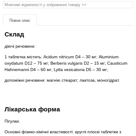
Товари для голубів
Можливі відмінності у зображенні товару >>
Товари для гризунів
Повне опис
Склад
Товари для коней
діючі речовини:
Товари для людей
1 таблетка містить: Acidum nitricum D4 – 30 мг; Aluminium
oxydatum D12 – 75 мг; Berberis vulgaris D2 – 15 мг; Causticum
Хозряд - господарчі товари оптом
Hahnemanni D4 – 60 мг; Lytta vesicatoria D5 – 30 мг;
Популярні зоотоварі
допоміжні речовини: магнію стеарат; лактоза, моногідрат.
Архів / Знято з виробництва
Лікарська форма
Пігулки.
Основні фізико-хімічні властивості: круглі плоскі таблетки з