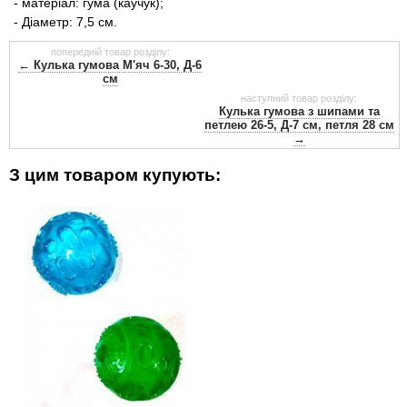
- матеріал: гума (каучук);
- Діаметр: 7,5 см.
попередній товар розділу:
← Кулька гумова М'яч 6-30, Д-6
см
наступний товар розділу:
Кулька гумова з шипами та
петлею 26-5, Д-7 см, петля 28 см
→
З цим товаром купують: