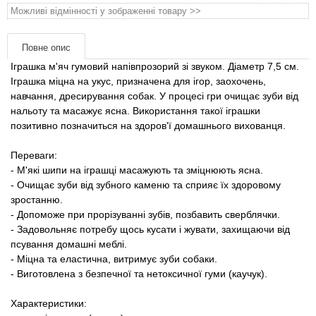
Товари для голубів
Можливі відмінності у зображенні товару >>
Товари для гризунів
Повне опис
Іграшка м'яч гумовий напівпрозорий зі звуком. Діаметр 7,5 см.
Товари для коней
Іграшка міцна на укус, призначена для ігор, заохочень,
навчання, дресирування собак. У процесі гри очищає зуби від
нальоту та масажує ясна. Використання такої іграшки
Товари для людей
позитивно позначиться на здоров'ї домашнього вихованця.
Хозряд - господарчі товари оптом
Переваги:
​​- М'які шипи на іграшці масажують та зміцнюють ясна.
- Очищає зуби від зубного каменю та сприяє їх здоровому
Популярні зоотоварі
зростанню.
- Допоможе при прорізуванні зубів, позбавить сверблячки.
Архів / Знято з виробництва
- Задовольняє потребу щось кусати і жувати, захищаючи від
псування домашні меблі.
- Міцна та еластична, витримує зуби собаки.
- Виготовлена ​​з безпечної та нетоксичної гуми (каучук).
Характеристики: