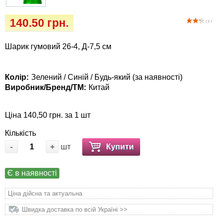
Кігтіточки
Vet Diet Canine Wet - ветеринарные диеты
140.50 грн.
для собак
( 2 )
Ласощі та корма
Шарик гумовий 26-4, Д-7,5 см
Лежаки, будиночки, охолоджуючи
килимки
Колір:
Зелений / Синій / Будь-який (за наявності)
Миски, автогодівниці, поілки
Виробник/Бренд/ТМ:
Китай
Одяг та взуття
Ціна 140,50 грн. за 1 шт
Кількість
Перенесення, сумки, клітини
-
+
шт
Купити
Післяопераційні засоби та витратні
матеріали
Є в наявності
Ціна дійсна та актуальна
Подарункові сертифікати
Швидка доставка по всій Україні >>