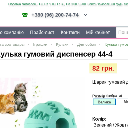
Обробка замовлень: Пн-Пт, 9.00-17.30, Сб 9.00-16.00. Робіть замовлення будь-яко
+380 (96) 200-74-74
о компанію
Прайс-лист
Контакти
Мій кабінет
та зоотовары
Іграшки
Кульки
Для собак
Кулька гумо
улька гумовий диспенсер 44-4
82 грн.
Шарик гумовий 
(вибрати)
Розмір
М
Велика
Колір:
Зелений / Жовти