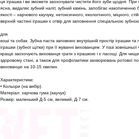
ця іграшка і ви зможете заохочувати чистити його зуби щодня. При жу
ясна, видаляє зубний наліт, зубний камінь, запобігає накопиченню ба
якості – харчового каучуку, нетоксичного, екологічного, міцного, ст
верхній частині іграшки є отвір для заповнення спеціальною зубно
для
коші та собак. Зубна паста заповнює внутрішній простір іграшки та
іграшки (зубної щітки) при її жуванні вихованцем. У пазі зовнішньої
краще заохочують вихованця грати з іграшкою і є ласощі. Для чище
здоровому стані, а також для профілактики захворювань ротової по
вихованцю на 10-15 хвилин.
Характеристики:
• Кольори (на вибір).
Матеріал: харчова гума (каучук)
Розмір: маленький Д-5 см, великий, Д-7 см.