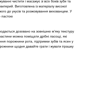
ванні чистити і масажує зі всіх боків зуби та
ктерий. Виготовлена ​​із матеріалу високої
ійкого до укусів та розжовування вихованцем. У
ю пастою
 подається дозовано на зовнішню м'яку текстуру
 частини можна поміщати дрібні ласощі, які
ння порожнини рота, підтримки зубів та ясен у
рожнини щодня давайте грати і жувати іграшку