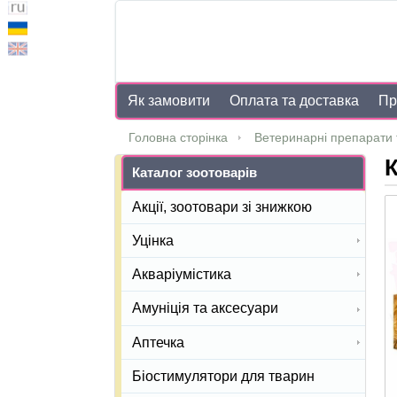
Як замовити
Оплата та доставка
Пр
Головна сторінка
Ветеринарні препарати 
К
Каталог зоотоварів
Акції, зоотовари зі знижкою
Уцінка
Акваріумістика
Амуніція та аксесуари
Аптечка
Біостимулятори для тварин