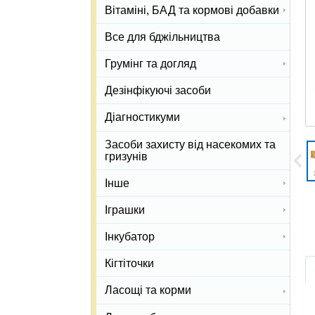
Вітаміні, БАД та кормові добавки
Все для бджільництва
Грумінг та догляд
Дезінфікуючі засоби
Діагностикуми
Засоби захисту від насекомих та
гризунів
Інше
Іграшки
Інкубатор
Кігтіточки
Ласощі та корми