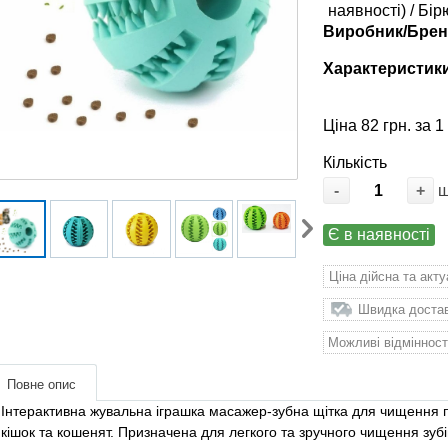
наявності) / Бі
Виробник/Брен
Характеристик
Ціна 82 грн. за 1
Кількість
-
+
Є в наявності
Ціна дійсна та акт
Швидка доставк
Можливі відмінност
Повне опис
Інтерактивна жувальна іграшка масажер-зубна щітка для чищення по
кішок та кошенят. Призначена для легкого та зручного чищення зуб