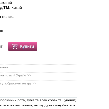
рюзовий
д/ТМ:
Китай
и
велика
 шт
шт
Купити
уальна
а по всій Україні >>
і у зображенні товару >>
рожнини рота, зубів та ясен собак та цуценят,
ів та ясен вихованця, якому дуже сподобається