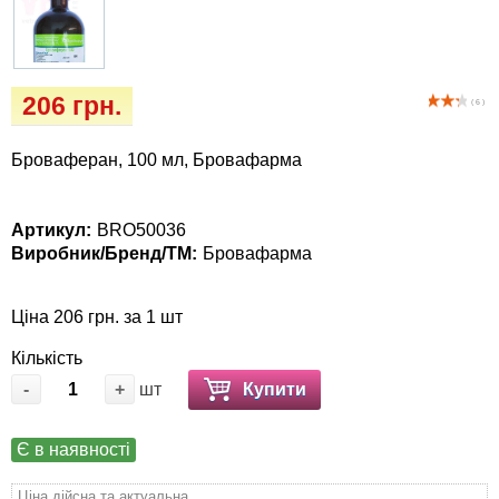
Кігтіточки
собак
Ласощі та корми
206 грн.
( 6 )
Лежаки, будиночки, охолоджуючи
коврики
Броваферан, 100 мл, Бровафарма
Миски, автогодівниці, поїлки
Артикул:
BRO50036
Виробник/Бренд/ТМ:
Бровафарма
Одяг та взуття
Перенесення, сумки, клітини
Ціна 206 грн. за 1 шт
Кількість
Післяопераційні засоби та витратні
-
+
шт
Купити
матеріали
Є в наявності
Подарункові сертифікати
Ціна дійсна та актуальна