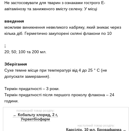
Не застосовувати для тварин з ознаками гострого Е-
авітамінозу та заниженого вмісту селену. У місці
введення
можливе виникнення невеликого набряку, який зникає через
кілька діб.
Герметично закупорені скляні флакони по 10
;
20; 50; 100 та 200 мл.
Зберігання
Сухе темне місце при температурі від 4 до 25 ° С (не
допускати замерзання).
Термін придатності – 3 роки.
Термін придатності після першого проколу флакона – 24
години.
попередній товар розділу:
← Кобальту хлорид, 2 г,
Укрветбіофарм
наступний товар розділу:
Карсілін, 10 мл, Бровафарма →