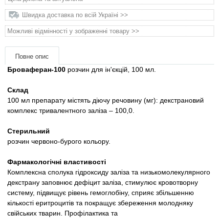
Товари для голубів
Швидка доставка по всій Україні >>
Товари для гризунів
Можливі відмінності у зображенні товару >>
Товари для коней
Повне опис
Броваферан-100
розчин для ін'єкцій, 100 мл.
Товари для людей
Склад
100 мл препарату містять діючу речовину (мг): декстрановий
Хозряд - господарчі товари оптом
комплекс тривалентного заліза – 100,0.
Популярні зоотоварі
Стерильний
розчин червоно-бурого кольору.
Архів / Знято з виробництва
Фармакологічні властивості
Комплексна сполука гідроксиду заліза та низькомолекулярного
декстрану заповнює дефіцит заліза, стимулює кровотворну
систему, підвищує рівень гемоглобіну, сприяє збільшенню
кількості еритроцитів та покращує збереження молодняку ​​
свійських тварин. Профілактика та