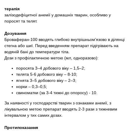
терапія
залізодефіцитної анемії у домашніх тварин, особливо у
поросят та телят.
Дозування
Броваферан-100 вводять глибоко внутрішньом'язово в ділянці
стегна або шиї. Перед введенням препарат підігрівають на
водяній бані до температури тіла.
Дози з профілактичною метою (мл, одноразово):
поросята 3–4 добового віку – 1,5–2;
телята 5-6 добового віку – 8-10;
ягнята 3–5 добового віку – 2–3;
норки – 0,3–0,5;
свиноматки (за 3-4 тижні до опоросу) - 10.
За наявності у господарстві тварин з ознаками анемії, з
лікувальною метою препарат вводять 2-3 рази з тижневим
інтервалом у тих самих дозах.
Протипоказання