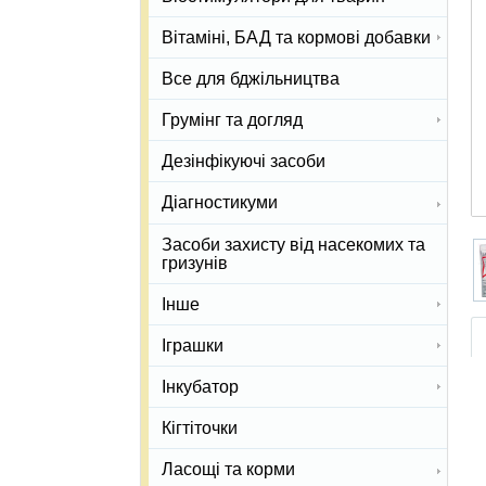
Вітаміні, БАД та кормові добавки
Все для бджільництва
Грумінг та догляд
Дезінфікуючі засоби
Діагностикуми
Засоби захисту від насекомих та
гризунів
Інше
Іграшки
Інкубатор
Кігтіточки
Ласощі та корми