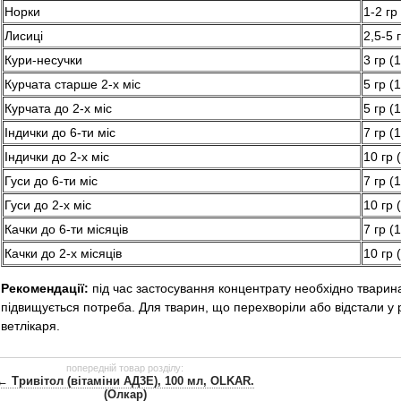
Норки
1-2 гр
Лисиці
2,5-5 
Кури-несучки
3 гр (
Курчата старше 2-х міс
5 гр (
Курчата до 2-х міс
5 гр (
Індички до 6-ти міс
7 гр (
Індички до 2-х міс
10 гр 
Гуси до 6-ти міс
7 гр (
Гуси до 2-х міс
10 гр 
Качки до 6-ти місяців
7 гр (
Качки до 2-х місяців
10 гр 
Рекомендації:
під час застосування концентрату необхідно тварин
підвищується потреба. Для тварин, що перехворіли або відстали у 
ветлікаря.
попередній товар розділу:
← Тривітол (вітаміни АД3Е), 100 мл, OLKAR.
(Олкар)