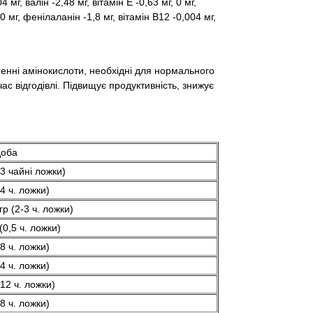
 мг, валін -2,48 мг, вітамін Е -0,63 мг, 0 мг,
0 мг, фенілаланін -1,8 мг, вітамін В12 -0,004 мг,
генні амінокислоти, необхідні для нормального
с відгодівлі. Підвищує продуктивність, знижує
доба
(3 чайні ложки)
(4 ч. ложки)
гр (2-3 ч. ложки)
 (0,5 ч. ложки)
(8 ч. ложки)
(4 ч. ложки)
(12 ч. ложки)
(8 ч. ложки)