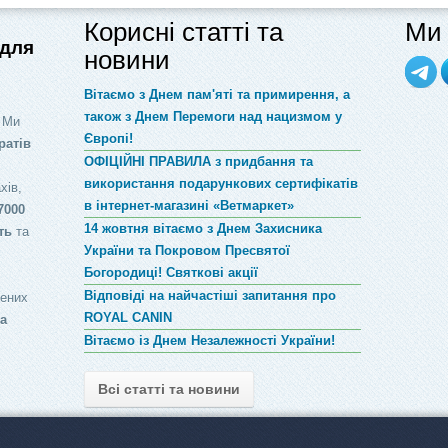
Корисні статті та
Ми 
 для
новини
Вітаємо з Днем пам'яті та примирення, а
також з Днем Перемоги над нацизмом у
 Ми
Європі!
ратів
ОФІЦІЙНІ ПРАВИЛА з придбання та
використання подарункових сертифікатів
хів,
в інтернет-магазині «Ветмаркет»
7000
14 жовтня вітаємо з Днем Захисника
ть
та
України та Покровом Пресвятої
Богородиці! Святкові акції
Відповіді на найчастіші запитання про
лених
ROYAL CANIN
за
Вітаємо із Днем Незалежності України!
Всі статті та новини