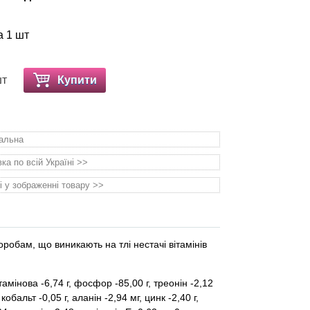
а 1 шт
шт
Купити
уальна
а по всій Україні >>
і у зображенні товару >>
хворобам, що виникають на тлі нестачі вітамінів
тамінова -6,74 г, фосфор -85,00 г, треонін -2,12
 кобальт -0,05 г, аланін -2,94 мг, цинк -2,40 г,