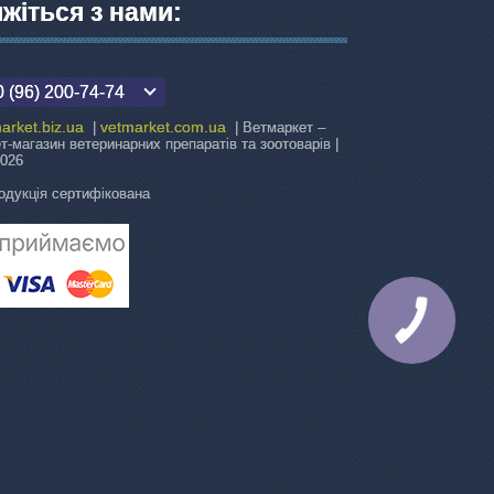
яжіться з нами:
 (96) 200-74-74
arket.biz.ua
vetmarket.com.ua
|
| Ветмаркет –
ет-магазин ветеринарних препаратів та зоотоварів |
2026
одукція сертифікована
КНОПКА
ЗВ'ЯЗКУ