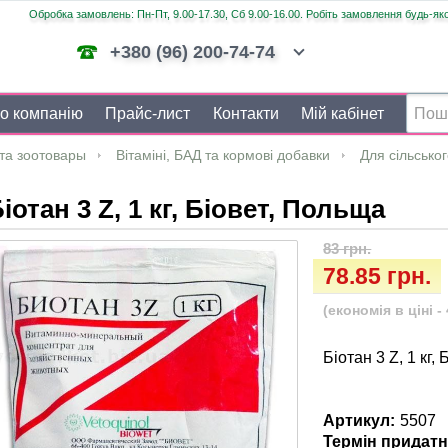
Обробка замовлень: Пн-Пт, 9.00-17.30, Сб 9.00-16.00. Робіть замовлення будь-яко
+380 (96) 200-74-74
о компанію
Прайс-лист
Контакти
Мій кабінет
та зоотовары
Вітаміні, БАД та кормові добавки
Для сільсько
іотан 3 Z, 1 кг, Біовет, Польща
83 грн.
78.85 грн.
(економія в ціні - 
Біотан 3 Z, 1 кг,
Артикул:
5507
Термін придатн