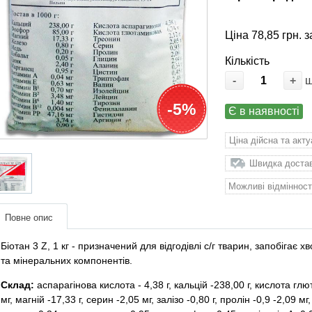
Ціна 78,85 грн. з
Кількість
-
+
-5%
Є в наявності
Ціна дійсна та акт
Швидка доставк
Можливі відмінност
Повне опис
Біотан 3 Z, 1 кг - призначений для відгодівлі с/г тварин, запобігає 
та мінеральних компонентів.
Склад:
аспарагінова кислота - 4,38 г, кальцій -238,00 г, кислота глю
мг, магній -17,33 г, серин -2,05 мг, залізо -0,80 г, пролін -0,9 -2,09 мг,