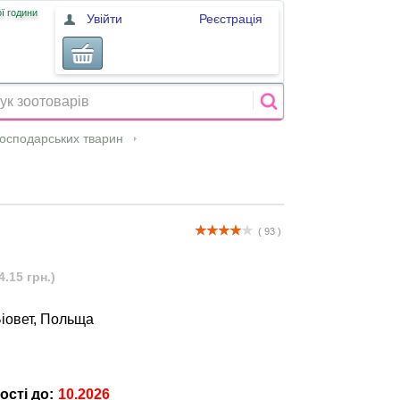
ї години
Увійти
Реєстрація
господарських тварин
( 93 )
4.15 грн.)
 Біовет, Польща
ості до:
10.2026