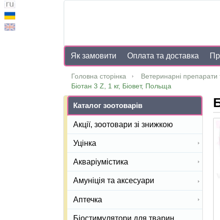
Як замовити
Оплата та доставка
Пр
Головна сторінка
Ветеринарні препарати 
Біотан 3 Z, 1 кг, Біовет, Польща
Б
Каталог зоотоварів
Акції, зоотовари зі знижкою
Уцінка
Акваріумістика
Амуніція та аксесуари
Аптечка
Біостимулятори для тварин