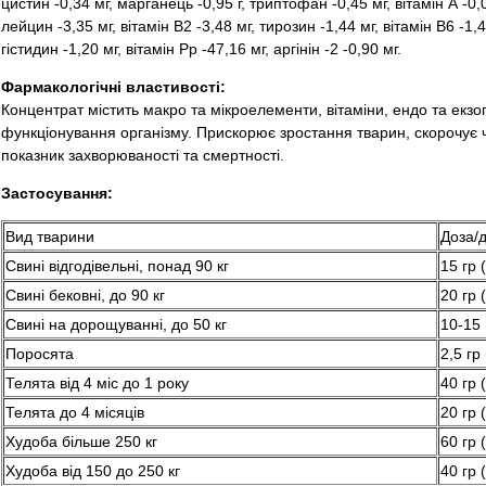
цистин -0,34 мг, марганець -0,95 г, триптофан -0,45 мг, вітамін А -0,04
лейцин -3,35 мг, вітамін В2 -3,48 мг, тирозин -1,44 мг, вітамін В6 -1,4
гістидин -1,20 мг, вітамін Рр -47,16 мг, аргінін -2 -0,90 мг.
Фармакологічні властивості:
Концентрат містить макро та мікроелементи, вітаміни, ендо та екзо
функціонування організму. Прискорює зростання тварин, скорочує ча
показник захворюваності та смертності.
Застосування:
Вид тварини
Доза/
Свині відгодівельні, понад 90 кг
15 гр 
Свині бековні, до 90 кг
20 гр 
Свині на дорощуванні, до 50 кг
10-15 
Поросята
2,5 гр
Телята від 4 міс до 1 року
40 гр 
Телята до 4 місяців
20 гр 
Худоба більше 250 кг
60 гр 
Худоба від 150 до 250 кг
40 гр 