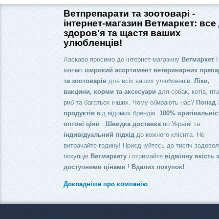
Ветпрепарати та зоотоварі -
інтернет-магазин Ветмаркет: все
здоров'я та щастя ваших
улюбленців!
Ласкаво просимо до інтернет-магазину
Ветмаркет
!
маємо
широкий асортимент ветеринарних препа
та зоотоварів
для всіх ваших улюбленців.
Ліки,
вакцини, корми та аксесуари
для собак, котів, пта
риб та багатьох інших. Чому обирають нас?
Понад 
продуктів
від відомих брендів.
100% оригінальніс
оптові ціни
.
Швидка доставка
по Україні та
індивідуальний підхід
до кожного клієнта. Не
витрачайте годину! Приєднуйтесь до тисяч задово
покупців
Ветмаркету
і отримайте
відмінну якість 
доступними цінами
!
Вдалих покупок!
Докладніше про компанію