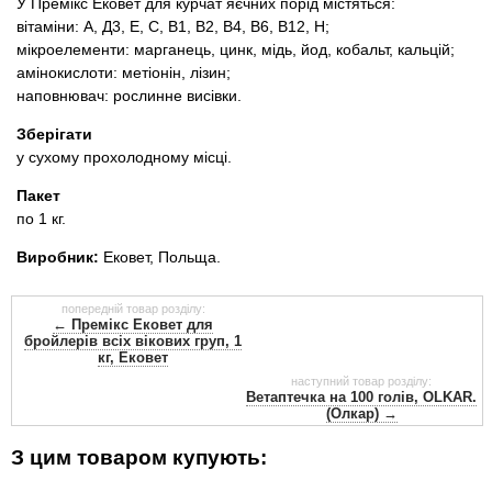
У Премікс Ековет для курчат яєчних порід містяться:
вітаміни: А, Д3, Е, С, В1, В2, В4, В6, В12, Н;
мікроелементи: марганець, цинк, мідь, йод, кобальт, кальцій;
амінокислоти: метіонін, лізин;
наповнювач: рослинне висівки.
Зберігати
у сухому прохолодному місці.
Пакет
по 1 кг.
Виробник:
Ековет, Польща.
попередній товар розділу:
← Премікс Ековет для
бройлерів всіх вікових груп, 1
кг, Ековет
наступний товар розділу:
Ветаптечка на 100 голів, OLKAR.
(Олкар) →
З цим товаром купують: