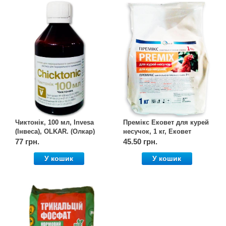
Чиктонік, 100 мл, Invesa
Премікс Ековет для курей
(Інвеса), OLKAR. (Олкар)
несучок, 1 кг, Ековет
77 грн.
45.50 грн.
У кошик
У кошик