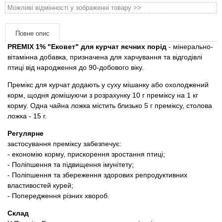
Товари для голубів
Можливі відмінності у зображенні товару >>
Товари для гризунів
Повне опис
PREMIX 1% "Ековет" для курчат яєчних порід
- мінерально-
Товари для коней
вітамінна добавка, призначена для харчування та відгодівлі
птиці від народження до 90-добового віку.
Товари для людей
Премікс для курчат додають у суху мішанку або охолоджений
корм, щодня домішуючи з розрахунку 10 г преміксу на 1 кг
Хозряд - господарчі товари оптом
корму. Одна чайна ложка містить близько 5 г преміксу, столова
ложка - 15 г.
Популярні зоотоварі
Регулярне
застосування преміксу забезпечує:
- економію корму, прискорення зростання птиці;
Архів / Знято з виробництва
- Поліпшення та підвищення імунітету;
- Поліпшення та збереження здорових репродуктивних
властивостей курей;
- Попередження різних хвороб.
Склад