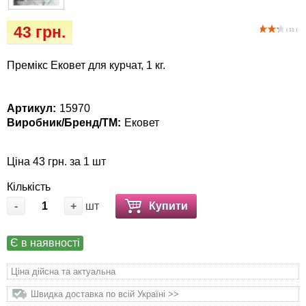
Кігтіточки
собак
43 грн.
( 11 )
Ласощі та корма
Премікс Ековет для курчат, 1 кг.
Лежаки, будиночки, охолоджуючи
коврики
Артикул:
15970
Миски, автогодівниці, поїлки
Виробник/Бренд/ТМ:
Ековет
Одяг та взуття
Ціна 43 грн. за 1 шт
Кількість
Перенесення, сумки, клітини
-
+
шт
Купити
Післяопераційні засоби та витратні
матеріали
Є в наявності
Ціна дійсна та актуальна
Подарункові сертифікати
Швидка доставка по всій Україні >>