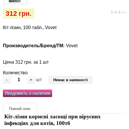
Кігтіточки
Vet Diet Canine Wet - ветеринарные диеты
312 грн.
для собак
( 0 )
Ласощі та корма
Кіт лізин, 100 табл., Vovet
Лежаки, будиночки, охолоджуючи
килимки
Производитель/Бренд/ТМ:
Vovet
Миски, автогодівниці, поілки
Цена 312 грн. за 1 шт
Одяг та взуття
Количество
-
+
шт
Немає в наявності
Переноски, сумки, клітки
Уведомить о наличии
Післяопераційні засоби та витратні
матеріали
Повний опис
Кіт-лізин корисні ласощі при вірусних
Подарункові сертифікати
інфекціях для котів, 100тб