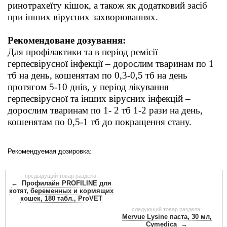
ринотрахеїту кішок, а також як додатковий засіб
при інших вірусних захворюваннях.
Рекомендоване дозування:
Для профілактики та в період ремісії
герпесвірусної інфекції – дорослим тваринам по 1
тб на день, кошенятам по 0,3-0,5 тб на день
протягом 5-10 днів, у період лікування
герпесвірусної та інших вірусних інфекцій –
дорослим тваринам по 1- 2 тб 1-2 рази на день,
кошенятам по 0,5-1 тб до покращення стану.
Рекомендуемая дозировка:
предыдущий товар раздела:
← Профилайн PROFILINE для
котят, беременных и кормящих
кошек, 180 табл., ProVET
следующий товар раздела:
Mervue Lysine паста, 30 мл,
Cymedica →