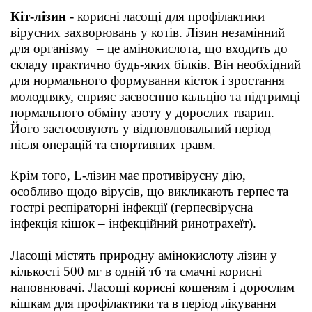
Товари для голубів
Кіт-лізин
- корисні ласощі для профілактики
вірусних захворювань у котів. Лізин незамінний
Товари для гризунів
для організму – це амінокислота, що входить до
складу практично будь-яких білків. Він необхідний
Товари для коней
для нормального формування кісток і зростання
молодняку, сприяє засвоєнню кальцію та підтримці
нормального обміну азоту у дорослих тварин.
Товари для людей
Його застосовують у відновлювальний період
після операцій та спортивних травм.
Хозряд - господарчі товари оптом
Крім того, L-лізин має противірусну дію,
Популярні зоотовари
особливо щодо вірусів, що викликають герпес та
гострі респіраторні інфекції (герпесвірусна
Архів / Знято з виробництва
інфекція кішок – інфекційний ринотрахеїт).
Ласощі містять природну амінокислоту лізин у
кількості 500 мг в одній тб та смачні корисні
наповнювачі. Ласощі корисні кошеням і дорослим
кішкам для профілактики та в період лікування