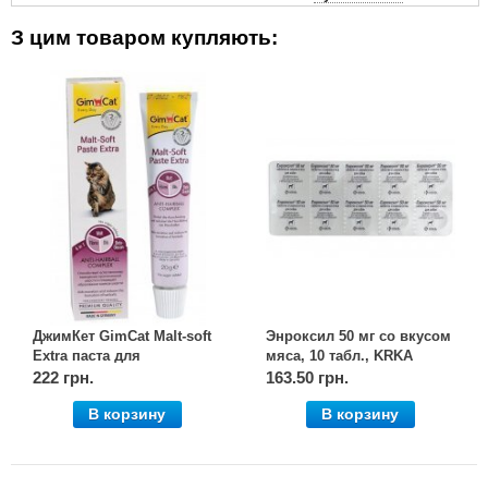
З цим товаром купляють:
ДжимКет GimCat Malt-soft
Энроксил 50 мг со вкусом
Extra паста для
мяса, 10 табл., KRKA
выведения шерсти, 20 г,
222 грн.
163.50 грн.
Gimpet
В корзину
В корзину