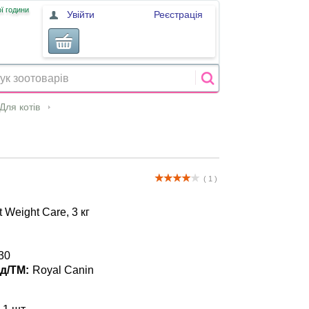
ї години
Увійти
Реєстрація
Для котів
( 1 )
 Weight Care, 3 кг
30
д/ТМ:
Royal Canin