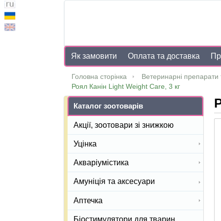
Як замовити
Оплата та доставка
Пр
Головна сторінка
Ветеринарні препарати 
Роял Канін Light Weight Care, 3 кг
Р
Каталог зоотоварів
Акції, зоотовари зі знижкою
Уцінка
Акваріумістика
Амуніція та аксесуари
Аптечка
Біостимулятори для тварин