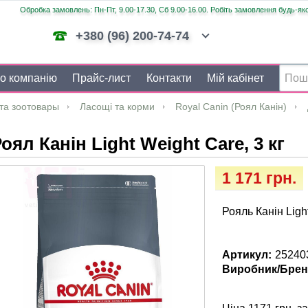
Обробка замовлень: Пн-Пт, 9.00-17.30, Сб 9.00-16.00. Робіть замовлення будь-яко
+380 (96) 200-74-74
о компанію
Прайс-лист
Контакти
Мій кабінет
та зоотовары
Ласощі та корми
Royal Canin (Роял Канін)
оял Канін Light Weight Care, 3 кг
1 171 грн.
Рояль Канін Light
Артикул:
25240
Виробник/Брен