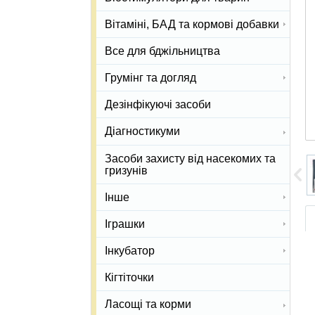
Вітаміні, БАД та кормові добавки
Все для бджільництва
Грумінг та догляд
Дезінфікуючі засоби
Діагностикуми
Засоби захисту від насекомих та
гризунів
Інше
Іграшки
Інкубатор
Кігтіточки
Ласощі та корми