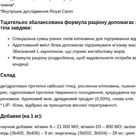
тижнів*.
*Внутрішнє дослідження Royal Canin
Тщательно збалансована формула раціону допомагає 
тіла завдяки:
Спеціальна суміш різних типів клітковини для підтримання відч
Адаптований вміст білка допомагає підтримувати м'язову масу
Збагачений L-карнітином, що сприяє метаболізму жирів.
Формула раціону роздроблена, щоб задовольнити потреби ваш
кондиції.
Склад
дегідратовані протеїни свійської птиці, рослинна клітковина, пшени
рис, гідролізовані протеїни тваринного походження, кукурудзяна му
речовини, буряковий жом, дріжджовий продукт (0,50%), соєва олія.
* LIP.- білки, відібрані за принципом високої перетравності.
Добавки (на 1 кг):
харчові добавки: вітамін A – 21 000 MO; вітамін D3 – 800 MO; залізо 
мiдь (3b405, 3b406) – 9 мг; марганець (3b502, 3b504) – 39 мг; цинк