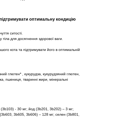
підтримувати оптимальну кондицію
уття ситості.
 тіла для досягнення здорової ваги.
ого кота та підтримувати його в оптимальній
чний глютен* , кукурудза, кукурудзяний глютен,
ка, пшениця, тваринні жири, мінеральні
(3b103) - 30 мг; йод (3b201, 3b202) – 3 мг;
 (3b603, 3b605, 3b606) – 128 мг; селен (3b801,