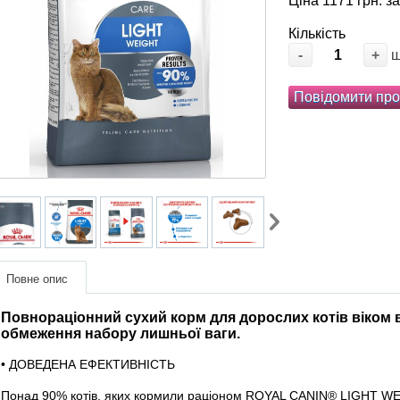
Ціна 1171 грн. з
Кількість
-
+
Повідомити про
Повне опис
Повнорацiонний сухий корм для дорослих котів віком в
обмеження набору лишньої ваги.
• ДОВЕДЕНА ЕФЕКТИВНІСТЬ
Понад 90% котів, яких кормили раціоном ROYAL CANIN® LIGHT WE