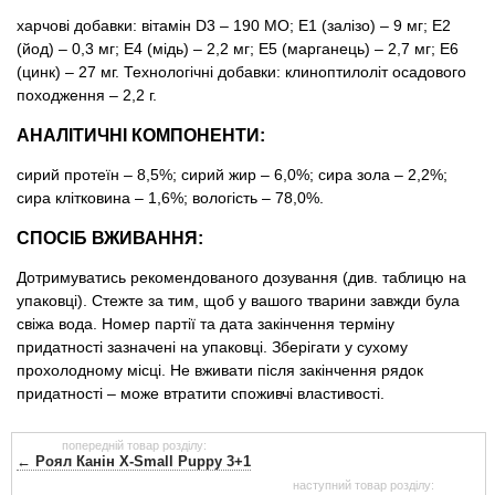
харчові добавки: вітамін D3 – 190 MO; E1 (залізо) – 9 мг; E2
(йод) – 0,3 мг; E4 (мідь) – 2,2 мг; E5 (марганець) – 2,7 мг; E6
(цинк) – 27 мг. Технологічні добавки: клиноптилоліт осадового
походження – 2,2 г.
АНАЛІТИЧНІ КОМПОНЕНТИ:
сирий протеїн – 8,5%; сирий жир – 6,0%; сира зола – 2,2%;
сира клітковина – 1,6%; вологість – 78,0%.
СПОСІБ ВЖИВАННЯ:
Дотримуватись рекомендованого дозування (див. таблицю на
упаковці). Стежте за тим, щоб у вашого тварини завжди була
свіжа вода. Номер партії та дата закінчення терміну
придатності зазначені на упаковці. Зберігати у сухому
прохолодному мiсцi. Не вживати після закінчення рядок
придатності – може втратити споживчі властивості.
попередній товар розділу:
← Роял Канін X-Small Puppy 3+1
наступний товар розділу: