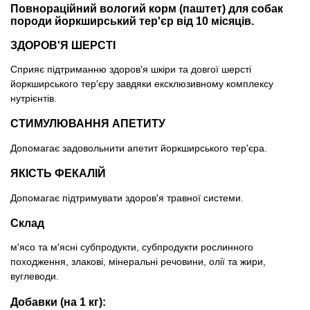
Товари для голубів
Повнораційний вологий корм (паштет) для собак
породи йоркширський тер'єр від 10 місяців.
Товари для гризунів
ЗДОРОВ'Я ШЕРСТІ
Сприяє підтриманню здоров'я шкіри та довгої шерсті
Товари для коней
йоркширського тер'єру завдяки ексклюзивному комплексу
нутрієнтів.
Товари для людей
СТИМУЛЮВАННЯ АПЕТИТУ
Хозряд - господарчі товари оптом
Допомагає задовольнити апетит йоркширського тер'єра.
ЯКІСТЬ ФЕКАЛІЙ
Популярні зоотоварі
Допомагає підтримувати здоров'я травної системи.
Архів / Знято з виробництва
Склад
м'ясо та м'ясні субпродукти, субпродукти рослинного
походження, злакові, мінеральні речовини, олії та жири,
вуглеводи.
Добавки (на 1 кг):