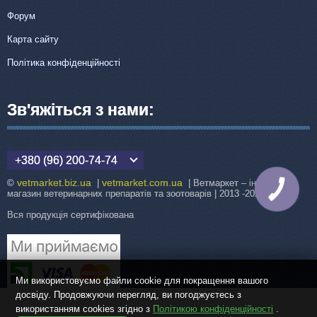
Форум
Карта сайту
Політика конфіденційності
Зв'яжіться з нами:
+380 (96) 200-74-74
vetmarket.biz.ua
vetmarket.com.ua
©
|
| Ветмаркет – інтернет-
КНОПКА
магазин ветеринарних препаратів та зоотоварів | 2013 -2026
ЗВ'ЯЗКУ
Вся продукція сертифікована
Ми використовуємо файли cookie для покращення вашого
досвіду. Продовжуючи перегляд, ви погоджуєтесь з
використанням cookies згідно з
Політикою конфіденційності
.