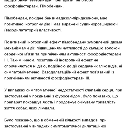
фосфодіестерази. Пімобендан.
Пімобендан, похідне бензимадазол-піридазинону, має
позитивно інотропну дію і має виражені судиннорозширюючі
(вазодилататорні) властивості.
Позитивний інотропний ефект пімобендану зумовлений двома
механізмами дії: підвищенням чутливості до кальцію волокон
сердечної м'язи та пригніченням активності фосфодіестерази
III. Таким чином, позитивний інотропний ефект не
спричиняється ні дією, подібною до дії сердечних глікозидів, ні
симпатоміметично. Вазодилатаційний ефект пов'язаний із
пригніченням активності фосфодіестерази ІІІ.
У випадках симптоматичної недостатності клапанів серця, при
застосуванні у поєднанні з фуросемідом, було показано, що
препарат покращує якість і продовжує очікувану тривалість
життя собак, яких лікували.
Було показано, що в обмеженій кількості випадків, при
застосуванні у випадках симптоматичної дилатаційної