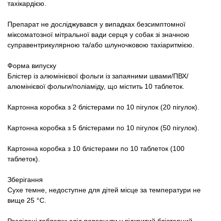
тахікардією.
Препарат не досліджувався у випадках безсимптомної
міксоматозної мітральної вади серця у собак зі значною
суправентрикулярною та/або шлуночковою тахіаритмією.
Форма випуску
Блістер із алюмінієвої фольги із запаяними швами/ПВХ/
алюмінієвої фольги/поліаміду, що містить 10 таблеток.
Картонна коробка з 2 блістерами по 10 пігулок (20 пігулок).
Картонна коробка з 5 блістерами по 10 пігулок (50 пігулок).
Картонна коробка з 10 блістерами по 10 таблеток (100
таблеток).
Зберігання
Сухе темне, недоступне для дітей місце за температури не
вище 25 °С.
Розділені таблетки слід повернути у відкритий блістерний