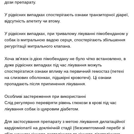
дози препарату.
У рідкісних випадках спостерігають ознаки транзиторної діареї,
відсутність апетиту чи втому.
У рідкісних випадках, при тривалому лікуванні пімобенданом у
собак із митральною вадою серця, спостерігають збільшення
регургітації митрального клапана.
Хоча зв'язок із дією пімобендану не було чітко встановлено, в
дуже рідкісних випадках під час лікування можуть
спостерігатися ознаки впливу на первичний гемостаз (петехі
на слизових оболонках, підшкірні кровотечі). Ці ознаки
пропадають після припинення лікування.
Особливі застереження при використанні
Слід регулярно перевіряти рівень глюкози в крові під час
лікування собак із цукровим діабетом.
Для застосування препарату з метою лікування дилатаційної
кардіоміопатії на доклінічній стадії (безсимптомний перебіг зі
збільшенням кінцево-систолічного та кінцево-діастолічного