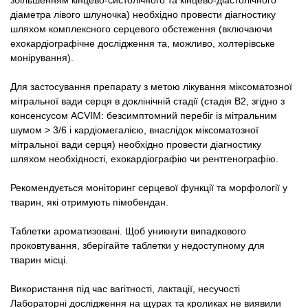
діаметра лівого шлуночка) необхідно провести діагностику
шляхом комплексного серцевого обстеження (включаючи
ехокардіографічне дослідження та, можливо, холтерівське
монірування).
Для застосування препарату з метою лікування міксоматозної
мітральної вади серця в доклінічній стадії (стадія В2, згідно з
консенсусом ACVIM: безсимптомний перебіг із мітральним
шумом > 3/6 і кардіомегалією, внаслідок міксоматозної
мітральної вади серця) необхідно провести діагностику
шляхом необхідності, ехокардіографію чи рентгенографію.
Рекомендується моніторинг серцевої функції та морфології у
тварин, які отримують пімобендан.
Таблетки ароматизовані. Щоб уникнути випадкового
проковтування, зберігайте таблетки у недоступному для
тварин місці.
Використання під час вагітності, лактації, несучості
Лабораторні дослідження на щурах та кроликах не виявили