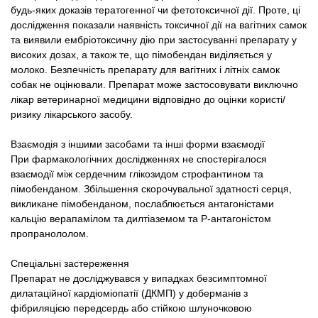
будь-яких доказів тератогенної чи фетотоксичної дії. Проте, ці
дослідження показали наявність токсичної дії на вагітних самок
та виявили ембріотоксичну дію при застосуванні препарату у
високих дозах, а також те, що пімобендан виділяється у
молоко. Безпечність препарату для вагітних і літніх самок
собак не оцінювали. Препарат може застосовувати виключно
лікар ветеринарної медицини відповідно до оцінки користі/
ризику лікарського засобу.
Взаємодія з іншими засобами та інші форми взаємодії
При фармакологічних дослідженнях не спостерігалося
взаємодії між сердечним глікозидом строфантином та
пімобенданом. Збільшення скорочувальної здатності серця,
викликане пімобенданом, послаблюється антагоністами
кальцію верапамілом та дилтіаземом та Р-антагоністом
пропранололом.
Спеціальні застереження
Препарат не досліджувався у випадках безсимптомної
дилатаційної кардіоміопатії (ДКМП) у доберманів з
фібриляцією передсердь або стійкою шлуночковою