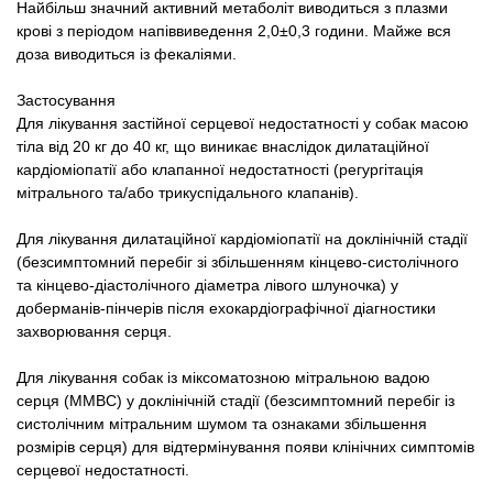
Найбільш значний активний метаболіт виводиться з плазми
крові з періодом напіввиведення 2,0±0,3 години. Майже вся
доза виводиться із фекаліями.
Застосування
Для лікування застійної серцевої недостатності у собак масою
тіла від 20 кг до 40 кг, що виникає внаслідок дилатаційної
кардіоміопатії або клапанної недостатності (регургітація
мітрального та/або трикуспідального клапанів).
Для лікування дилатаційної кардіоміопатії на доклінічній стадії
(безсимптомний перебіг зі збільшенням кінцево-систолічного
та кінцево-діастолічного діаметра лівого шлуночка) у
доберманів-пінчерів після ехокардіографічної діагностики
захворювання серця.
Для лікування собак із міксоматозною мітральною вадою
серця (ММВС) у доклінічній стадії (безсимптомний перебіг із
систолічним мітральним шумом та ознаками збільшення
розмірів серця) для відтермінування появи клінічних симптомів
серцевої недостатності.