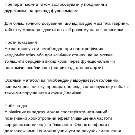
Препарат можна також застосовувати у поєднанні з
діуретиком, наприклад фуросемідом.
Для більш точного дозування, що відповідає масі тіла тварини,
таблетку можна розділити по лінії розлому на дві половинки.
Протипоказання
Не застосовувати пімобендан при гіпертрофічних
кардіоміопатіях або при клінічних станах, де не можна
збільшити серцевий викид крові через функціональні чи
анатомічні особливості (наприклад, стеноз аорти).
Оскільки метаболізм пімобендану відбувається головним
чином через печінку, препарат не слід застосовувати у собак із
тяжкими порушеннями функції печінки.
Побічна дія
У рідкісних випадках можна спостерігати незначний
позитивний хронотропний ефект (підвищення частоти
серцевих скорочень) та блювання. Однак ці ефекти є
дозозалежними і їх можна уникнути за рахунок зменшення