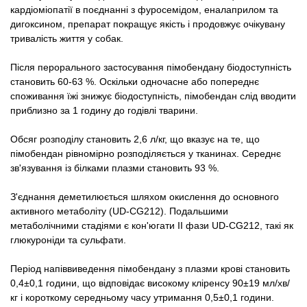
кардіоміопатії в поєднанні з фуросемідом, еналаприлом та
дигоксином, препарат покращує якість і продовжує очікувану
тривалість життя у собак.
Після перорального застосування пімобендану біодоступність
становить 60-63 %. Оскільки одночасне або попереднє
споживання їжі знижує біодоступність, пімобендан слід вводити
приблизно за 1 годину до годівлі тварини.
Обсяг розподілу становить 2,6 л/кг, що вказує на те, що
пімобендан рівномірно розподіляється у тканинах. Середнє
зв'язування із білками плазми становить 93 %.
З'єднання деметилюється шляхом окислення до основного
активного метаболіту (UD-CG212). Подальшими
метаболічними стадіями є кон'югати II фази UD-CG212, такі як
глюкуроніди та сульфати.
Період напіввиведення пімобендану з плазми крові становить
0,4±0,1 години, що відповідає високому кліренсу 90±19 мл/хв/
кг і короткому середньому часу утримання 0,5±0,1 години.