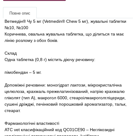
Товари для голубів
Повне опис
Товари для гризунів
Ветмедін® Чу 5 мг (Vetmedin® Chew 5 мг), жувальні таблетки
№10, №100
Товари для коней
Коричнева, овальна жувальна таблетка, що ділиться та має
лінію розлому з обох боків.
Товари для людей
Склад
Одна таблетка (0,8 г) містить діючу речовину:
Хозряд - господарчі товари оптом
пімобендан – 5 мг.
Популярні зоотовари
Допоміжні речовини: моногідрат лактози, мікрокристалічна
целюлоза, крахмаль прежелатинізований, натрію крахмалю
Архів / Знято з виробництва
гліколят (тип А), макрогол 6000, стеароілмакроголгліцериди,
сушені дріжджі, печінковий порошковий ароматизатор, тальк,
стеарат.
Фармакологічні властивості
ATC vet класифікаційний код QC01CE90 – Неглікозидні
кардіотонічні ветеринарні препарати. Інгібітори