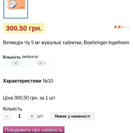
Кігтіточки
Vet Diet Canine Wet - ветеринарные диеты
для собак
Ласощі та корма
300.50 грн.
( 7 )
Лежаки, будиночки, охолоджуючи
килимки
Ветмедін Чу 5 мг жувальні таблетки, Boehringer Ingelheim
Миски, автогодівниці, поілки
(вибрати)
Кількість
№10
№100
Одяг та взуття
Характеристики
№10
Переноски, сумки, клітки
Ціна 300,50 грн. за 1 шт
Післяопераційні засоби та витратні
матеріали
Кількість
-
+
шт
Немає у наявності
Подарункові сертифікати
Повідомити про наявність