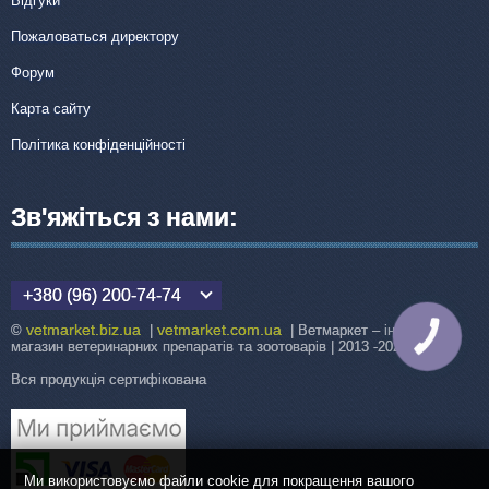
Відгуки
Пожаловаться директору
Форум
Карта сайту
Політика конфіденційності
Зв'яжіться з нами:
+380 (96) 200-74-74
vetmarket.biz.ua
vetmarket.com.ua
©
|
| Ветмаркет – інтернет-
КНОПКА
ЗВ'ЯЗКУ
магазин ветеринарних препаратів та зоотоварів | 2013 -2026
Вся продукція сертифікована
Ми використовуємо файли cookie для покращення вашого