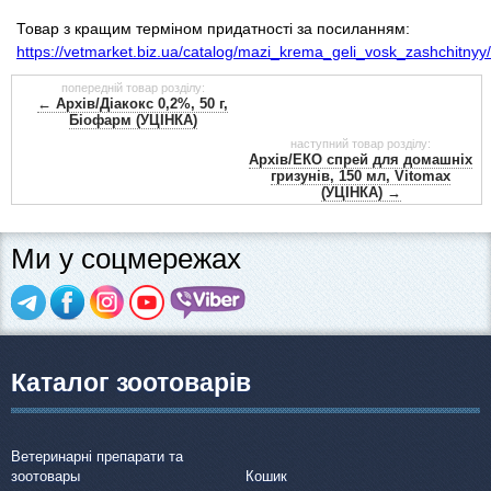
Товари для голубів
Товар з кращим терміном придатності за посиланням:
https://vetmarket.biz.ua/catalog/mazi_krema_geli_vosk_zashchitny
Товари для гризунів
попередній товар розділу:
← Архів/Діакокс 0,2%, 50 г,
Біофарм (УЦІНКА)
Товари для коней
наступний товар розділу:
Архів/ЕКО спрей для домашніх
гризунів, 150 мл, Vitomax
Товари для людей
(УЦІНКА) →
Хозряд - господарчі товари оптом
Ми у соцмережах
Популярні зоотоварі
Архів / Знято з виробництва
Каталог зоотоварів
Ветеринарні препарати та
зоотовары
Кошик