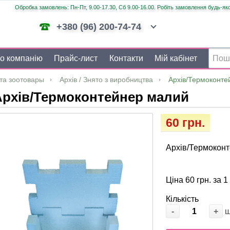
Обробка замовлень: Пн-Пт, 9.00-17.30, Сб 9.00-16.00. Робіть замовлення будь-яко
+380 (96) 200-74-74
о компанію
Прайс-лист
Контакти
Мій кабінет
та зоотовары
Архів / Знято з виробництва
Архів/Термоконте
Архів/Термоконтейнер малий
60 грн.
Архів/Термокон
Ціна 60 грн. за 1
Кількість
-
+