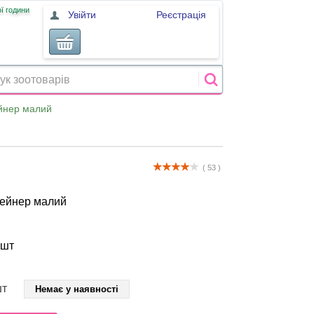
ї години
Увійти
Реєстрація
йнер малий
( 53 )
тейнер малий
 шт
шт
Немає у наявності