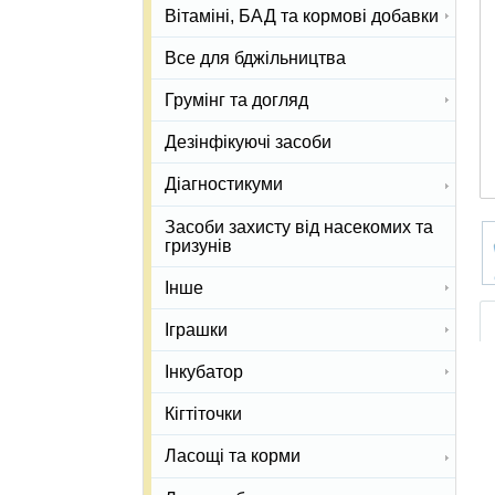
Вітаміні, БАД та кормові добавки
Все для бджільництва
Грумінг та догляд
Дезінфікуючі засоби
Діагностикуми
Засоби захисту від насекомих та
гризунів
Інше
Іграшки
Інкубатор
Кігтіточки
Ласощі та корми