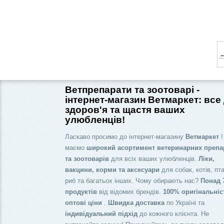
←
Ветпрепарати та зоотоварі -
інтернет-магазин Ветмаркет: все
здоров'я та щастя ваших
улюбленців!
Ласкаво просимо до інтернет-магазину
Ветмаркет
!
маємо
широкий асортимент ветеринарних препа
та зоотоварів
для всіх ваших улюбленців.
Ліки,
вакцини, корми та аксесуари
для собак, котів, пта
риб та багатьох інших. Чому обирають нас?
Понад 
продуктів
від відомих брендів.
100% оригінальніс
оптові ціни
.
Швидка доставка
по Україні та
індивідуальний підхід
до кожного клієнта. Не