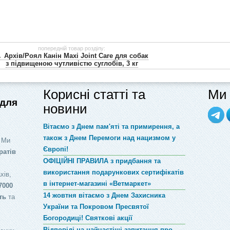
попередній товар розділу:
 Архів/Роял Канін Maxi Joint Care для собак
з підвищеною чутливістю суглобів, 3 кг
Корисні статті та
Ми 
 для
новини
Вітаємо з Днем пам'яті та примирення, а
також з Днем Перемоги над нацизмом у
 Ми
Європі!
ратів
ОФІЦІЙНІ ПРАВИЛА з придбання та
використання подарункових сертифікатів
хів,
в інтернет-магазині «Ветмаркет»
7000
14 жовтня вітаємо з Днем Захисника
ть
та
України та Покровом Пресвятої
Богородиці! Святкові акції
Відповіді на найчастіші запитання про