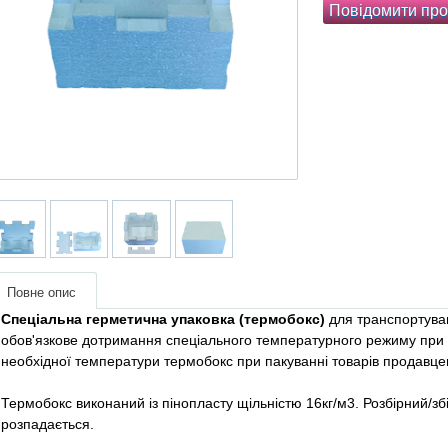
Повідомити про
Повне опис
Спеціальна герметична упаковка (термобокс)
для транспортуван
обов'язкове дотримання спеціального температурного режиму при з
необхідної температури термобокс при пакуванні товарів продавце
Термобокс виконаний із пінопласту щільністю 16кг/м3. Розбірний/зб
розпадається.