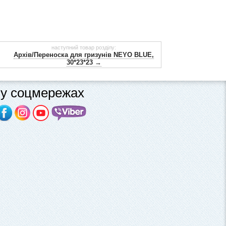
наступний товар розділу:
Архів/Переноска для гризунів NEYO BLUE,
30*23*23 →
у соцмережах