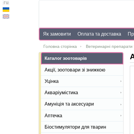
Як замовити
Оплата та доставка
Пр
Головна сторінка
Ветеринарні препарати 
Каталог зоотоварів
Акції, зоотовари зі знижкою
Уцінка
Акваріумістика
Амуніція та аксесуари
Аптечка
Біостимулятори для тварин