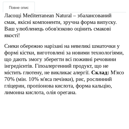
Товари для голубів
Повне опис
Ласощі Mediterranean Natural – збалансований
Товари для гризунів
смак, якісні компоненти, зручна форма випуску.
Ваш улюбленець обов'язково оцінить смакові
Товари для коней
якості!
Снеки обережно нарізані на невеликі шматочки у
Товари для людей
формі кістки, виготовлені за новими технологіями,
що дають змогу зберегти всі поживні речовини
Хозряд - господарчі товари оптом
інгредієнтів.
Гіпоалергенний продукт, що не
містить глютену, не викликає алергії.
Склад:
М'ясо
Популярні зоотоварі
70% (мін. 10% м'яса печінки), рис, рослинний
гліцерин, пропіонова кислота, форма кальцію,
Архів / Знято з виробництва
лимонна кислота, олія орегана.