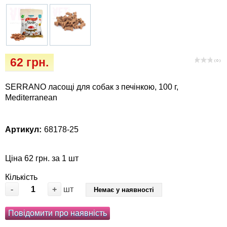
Кігтіточки
Vet Diet Canine Wet - ветеринарные диеты
для собак
Ласощі та корма
Лежаки, будиночки, охолоджуючи
62 грн.
( 0 )
килимки
SERRANO ласощі для собак з печінкою, 100 г,
Миски, автогодівниці, поілки
Mediterranean
Одяг та взуття
Артикул:
68178-25
Перенесення, сумки, клітини
Ціна 62 грн. за 1 шт
Післяопераційні засоби та витратні
Кількість
матеріали
-
+
шт
Немає у наявності
Подарункові сертифікати
Повідомити про наявність