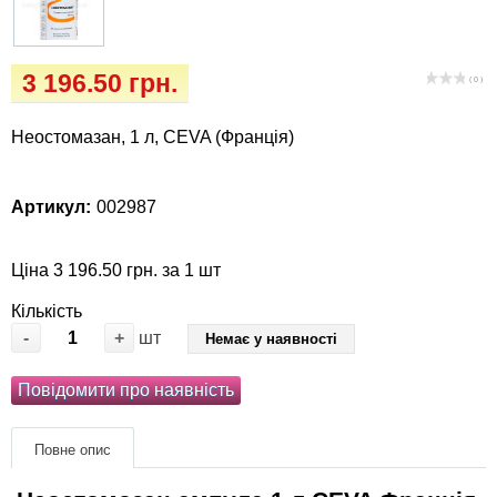
Кігтіточки
собак
Ласощі та корма
3 196.50 грн.
( 0 )
Лежаки, будиночки, охолоджуючи
Неостомазан, 1 л, CEVA (Франція)
коврики
Миски, автогодівниці, поїлки
Артикул:
002987
Одяг та взуття
Ціна 3 196.50 грн. за 1 шт
Перенесення, сумки, клітини
Кількість
-
+
шт
Немає у наявності
Післяопераційні засоби та витратні
Повідомити про наявність
матеріали
Подарункові сертифікати
Повне опис