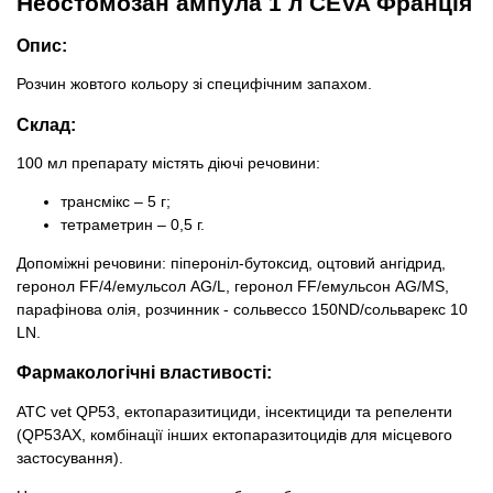
Неостомозан ампула 1 л CEVA Франція
Товари для голубів
Опис:
Товари для гризунів
Розчин жовтого кольору зі специфічним запахом.
Товари для коней
Склад:
100 мл препарату містять діючі речовини:
Товари для людей
трансмікс – 5 г;
тетраметрин – 0,5 г.
Хозряд - господарчі товари оптом
Допоміжні речовини: піпероніл-бутоксид, оцтовий ангідрид,
геронол FF/4/емульсол АG/L, геронол FF/емульсон AG/MS,
Популярні зоотоварі
парафінова олія, розчинник - сольвессо 150ND/сольварекс 10
LN.
Архів / Знято з виробництва
Фармакологічні властивості:
АТС vet QP53, ектопаразитициди, інсектициди та репеленти
(QP53AХ, комбінації інших ектопаразитоцидів для місцевого
застосування).