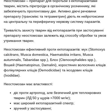
Неостомозан – препарат для боротьби з ектопаразитами
тварин, містить піретроїди в органічному розчиннику, які
забезпечують пролонговану дію. Активно діючі речовини
препарату (трансмікс та тетраметрин) діють як нейротоксини
на центральну та периферичну нервову систему паразитів.
Тривалість захисту тварин від ектопаразитів при застосуванні
препарату неостомозан залежить від способу обробки та умов
утримання тварин.
Неостомозан ефективний проти ектопаразитів: мух (Stomoxys
calcitrans, Musca domestica, Haematobia irritans, Musca
autumnalis, Tabanidae spp.), Блох (Ctenocephalides spp.),
Вошей (Haematopinus, Damalini), коростяних волосяних кліщів
фолікулярних кліщів (Demodicidae) та іксодових кліщів
(Ixodidae).
Неостомозан має властивості:
діє проти артропод, але безпечний для теплокровних
тварин (ЛД 50 у щурів >7000 мг/кг);
має широкий ектопаразитний спектр;
зручний у застосуванні;