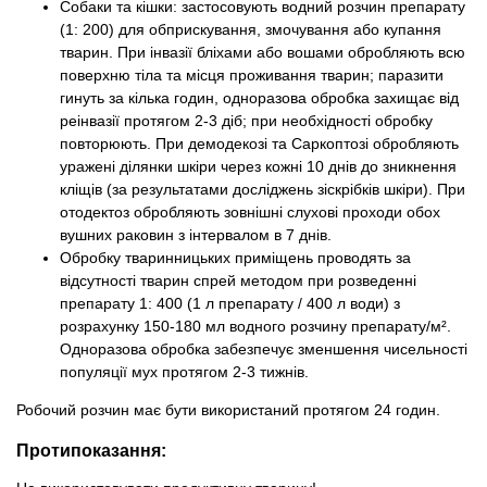
Собаки та кішки: застосовують водний розчин препарату
(1: 200) для обприскування, змочування або купання
тварин. При інвазії бліхами або вошами обробляють всю
поверхню тіла та місця проживання тварин; паразити
гинуть за кілька годин, одноразова обробка захищає від
реінвазії протягом 2-3 діб; при необхідності обробку
повторюють. При демодекозі та Саркоптозі обробляють
уражені ділянки шкіри через кожні 10 днів до зникнення
кліщів (за результатами досліджень зіскрібків шкіри). При
отодектоз обробляють зовнішні слухові проходи обох
вушних раковин з інтервалом в 7 днів.
Обробку тваринницьких приміщень проводять за
відсутності тварин спрей методом при розведенні
препарату 1: 400 (1 л препарату / 400 л води) з
розрахунку 150-180 мл водного розчину препарату/м².
Одноразова обробка забезпечує зменшення чисельності
популяції мух протягом 2-3 тижнів.
Робочий розчин має бути використаний протягом 24 годин.
Протипоказання: