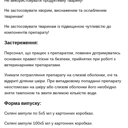
Не використовувати продуктивну тварину!
Не застосовувати хворим, виснаженим та ослабленим
тваринам!
Не застосовувати тваринам із підвищеною чутливістю до
компонентів препарату!
Застереження:
Персонал, що працює з препаратом, повинен дотримуватись
основних правил гігієни та безпеки, прийнятих при роботі з
ветеринарними препаратами.
Уникати потрапляння препарату на слизові оболонки, очі та
відкриті ділянки шкіри. При випадковому попаданні препарату
неостомозан на шкіру або слизові оболонки його необхідно
зняти тампоном та змити великою кількістю води.
Форма випуску:
Скляні ампули по 5x5 мл у картонних коробках.
Скляні ампули 100x5 мл у картонних коробках.