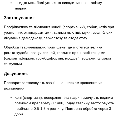
швидко метаболізується та виводиться з організму
тварин.
Застосування:
Профілактика та лікування коней (спортивних), собак, котів при
ураженнях ектопаразитами, такими як кліщі, мухи, воші, блохи;
лікування демодекозу, саркоптозу та отодектозу.
Обробка тваринницьких приміщень, де містяться велика
рогата худоба, овець, свиней, кроликів при інвазії кліщами
(саркоптиформні, тромбідіформні, іксодові), вошами, бліхами
та мухами.
Дозування:
Препарат застосовують зовнішньо, шляхом зрошення чи
розпилення.
Коні (спортивні): поверхню тіла тварин змочують водним
розчином препарату (1: 400), одну тварину застосовують
приблизно 0,5-1,5 л розчину. Повторна обробка через 3
доби.