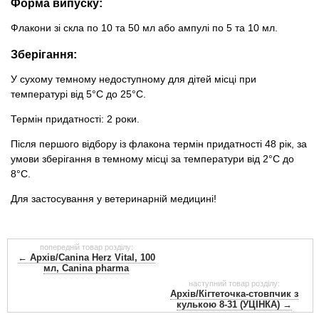
Форма випуску:
Флакони зі скла по 10 та 50 мл або ампулі по 5 та 10 мл.
Зберігання:
У сухому темному недоступному для дітей місці при
температурі від 5°С до 25°С.
Термін придатності: 2 роки.
Після першого відбору із флакона термін придатності 48 рік, за
умови зберігання в темному місці за температури від 2°С до
8°С.
Для застосування у ветеринарній медицині!
попередній товар розділу:
← Архів/Canina Herz Vital, 100
мл, Canina pharma
наступний товар розділу:
Архів/Кігтеточка-стовпчик з
кулькою 8-31 (УЦІНКА) →