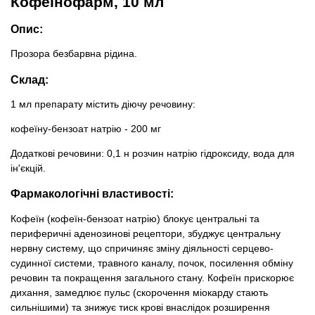
Кофеїнофарм, 10 мл
Товари для голубів
Опис:
Товари для гризунів
Прозора безбарвна рідина.
Товари для коней
Склад:
1 мл препарату містить діючу речовину:
Товари для людей
кофеїну-бензоат натрію - 200 мг
Хозряд - господарчі товари оптом
Додаткові речовини: 0,1 н розчин натрію гідроксиду, вода для
ін'єкцій.
Популярні зоотовари
Фармакологічні властивості:
Кофеїн (кофеїн-бензоат натрію) блокує центральні та
Архів / Знято з виробництва
периферичні аденозинові рецептори, збуджує центральну
нервну систему, що спричиняє зміну діяльності серцево-
судинної системи, травного каналу, почок, посилення обміну
речовин та покращення загального стану. Кофеїн прискорює
дихання, замедлює пульс (скорочення міокарду стають
сильнішими) та знижує тиск крові внаслідок розширення