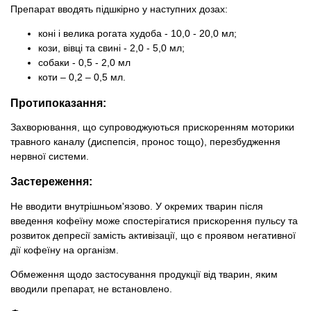
Препарат вводять підшкірно у наступних дозах:
коні і велика рогата худоба - 10,0 - 20,0 мл;
кози, вівці та свині - 2,0 - 5,0 мл;
собаки - 0,5 - 2,0 мл
коти – 0,2 – 0,5 мл.
Протипоказання:
Захворювання, що супроводжуються прискоренням моторики
травного каналу (диспепсія, пронос тощо), перезбудження
нервної системи.
Застереження:
Не вводити внутрішньом'язово. У окремих тварин після
введення кофеїну може спостерігатися прискорення пульсу та
розвиток депресії замість активізації, що є проявом негативної
дії кофеїну на організм.
Обмеження щодо застосування продукції від тварин, яким
вводили препарат, не встановлено.