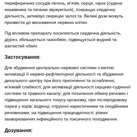
периферичних сосудів легень, м'язів, серця, нірок (судини
кишківника та печінки звужуються), покращує сердечну
діяльність, активізує секрецію залоз та. Великі дози можуть
призвести до виснаження нервних клітин.
Під впливом препарату посилюється сердечна діяльність,
діурез, збільшується газообмін, підвищується водний та
азотистий обмін.
Застосування:
Для збудження центрально-нервової системи з метою
активізації її нервно-рефлекторної діяльності та збудження
дихального центру при його пригніченні та ослабленні;
м'язевій слабкості; для активізації діяльності серцево-судинної
системи та травного каналу; для посилення обміну речовин і
підвищення загального тонусу організму, при післяродовому
парезі у корів; водянці; отруєнні наркотичними та снодійними
речовинами; на підвищення працездатності; різних
захворюваннях інфекційного та токсичного походження.
Дозування: