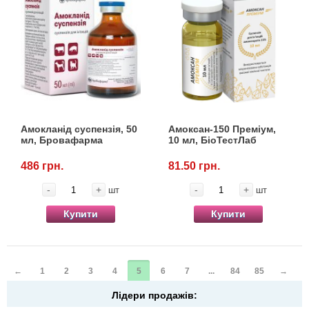
Амокланід суспензія, 50
Амоксан-150 Преміум,
мл, Бровафарма
10 мл, БіоТестЛаб
486 грн.
81.50 грн.
-
+
-
+
шт
шт
Купити
Купити
←
1
2
3
4
5
6
7
...
84
85
→
Лідери продажів: