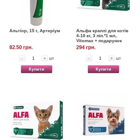
Альтіор, 15 г, Артеріум
Альфа краплі для котів
4-10 кг, 3 піп.*1 мл,
Vitomax + подарунок
нашийник Black&White
82.50 грн.
294 грн.
35 см
-
+
-
+
шт
шт
Купити
Купити