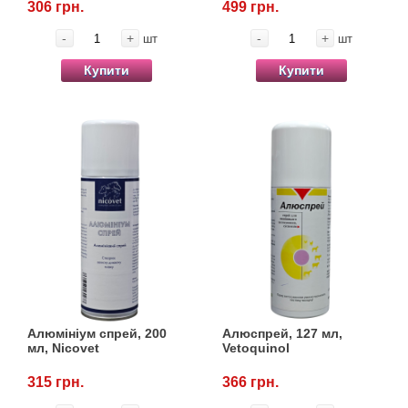
306 грн.
499 грн.
-
+
-
+
шт
шт
Купити
Купити
Алюмініум спрей, 200
Алюспрей, 127 мл,
мл, Nicovet
Vetoquinol
315 грн.
366 грн.