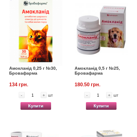
Амокланід 0,25 г №30,
Амокланід 0,5 г №25,
Бровафарма
Бровафарма
134 грн.
180.50 грн.
-
+
-
+
шт
шт
Купити
Купити