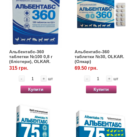
Альбентабс-360
Альбентабс-360
таблетки №100 0,8 г
таблетки №30, OLKAR.
(блістери), OLKAR.
(Олкар)
(Олкар)
315 грн.
69.50 грн.
-
+
-
+
шт
шт
Купити
Купити