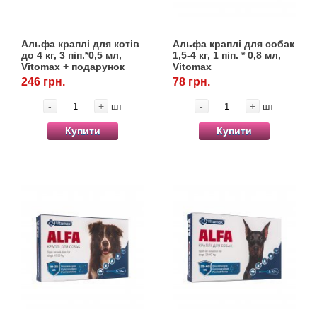
Альфа краплі для котів
Альфа краплі для собак
до 4 кг, 3 піп.*0,5 мл,
1,5-4 кг, 1 піп. * 0,8 мл,
Vitomax + подарунок
Vitomax
нашийник Black&White
246 грн.
78 грн.
35 см
-
+
-
+
шт
шт
Купити
Купити