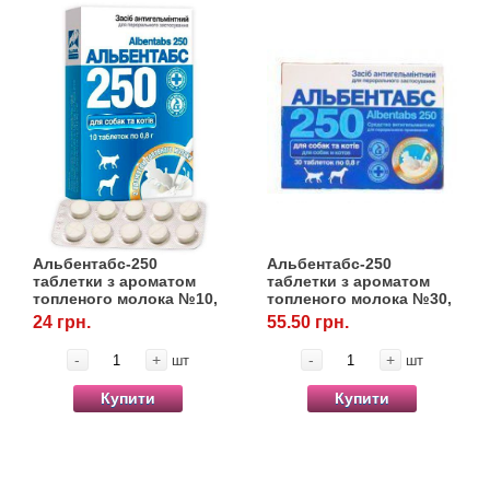
Товари для голубів
Товари для гризунів
Товари для коней
Товари для людей
Хозряд - господарчі товари оптом
Альбентабс-250
Альбентабс-250
таблетки з ароматом
таблетки з ароматом
Популярні зоотоварі
топленого молока №10,
топленого молока №30,
OLKAR. (Олкар)
OLKAR. (Олкар)
24 грн.
55.50 грн.
Архів / Знято з виробництва
-
+
-
+
шт
шт
Купити
Купити