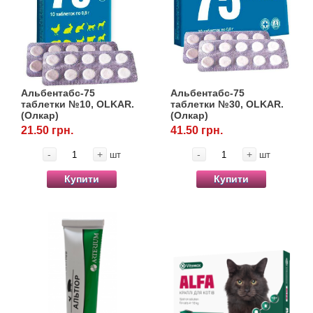
Альбентабс-75
Альбентабс-75
таблетки №10, OLKAR.
таблетки №30, OLKAR.
(Олкар)
(Олкар)
21.50 грн.
41.50 грн.
-
+
-
+
шт
шт
Купити
Купити