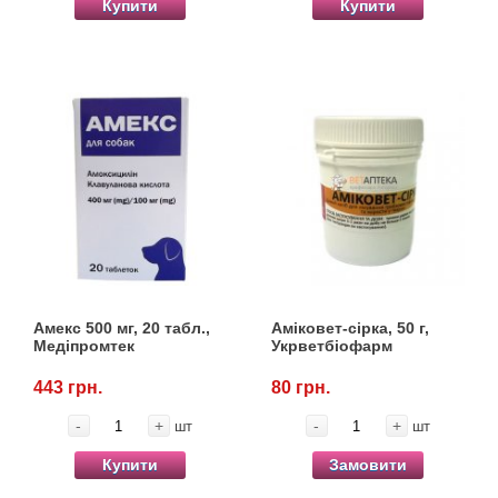
Купити
Купити
Амекс 500 мг, 20 табл.,
Аміковет-сірка, 50 г,
Медіпромтек
Укрветбіофарм
443 грн.
80 грн.
-
+
-
+
шт
шт
Купити
Замовити