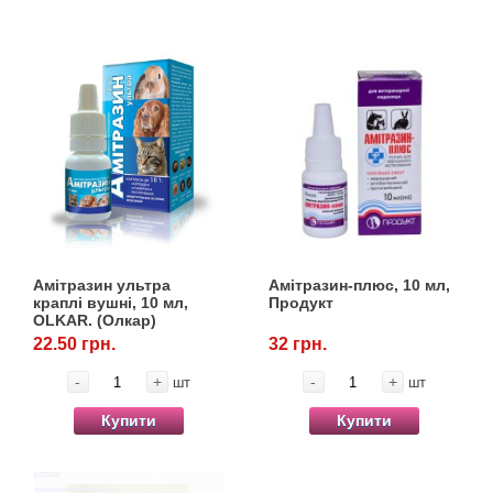
Амітразин ультра
Амітразин-плюс, 10 мл,
краплі вушні, 10 мл,
Продукт
OLKAR. (Олкар)
22.50 грн.
32 грн.
-
+
-
+
шт
шт
Купити
Купити