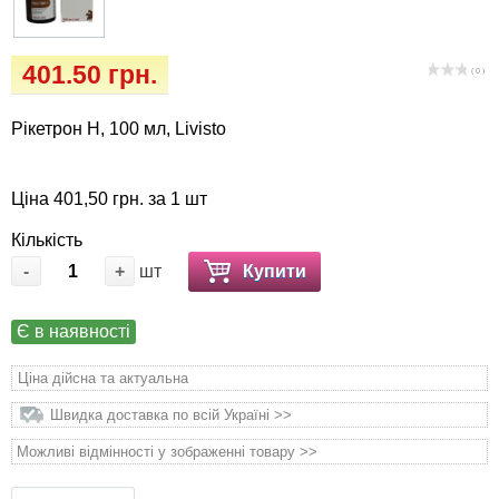
Кігтіточки
Vet Diet Canine Wet - ветеринарные диеты
для собак
Ласощі та корма
401.50 грн.
( 0 )
Лежаки, будиночки, охолоджуючи
Рікетрон Н, 100 мл, Livisto
килимки
Миски, автогодівниці, поілки
Ціна 401,50 грн. за 1 шт
Кількість
Одяг та взуття
-
+
шт
Купити
Переноски, сумки, клітки
Є в наявності
Післяопераційні засоби та витратні
Ціна дійсна та актуальна
матеріали
Швидка доставка по всій Україні >>
Подарункові сертифікати
Можливі відмінності у зображенні товару >>