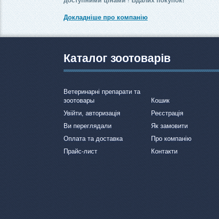
доступними цінами
!
Вдалих покупок!
Докладніше про компанію
Каталог зоотоварів
Ветеринарні препарати та
зоотовары
Кошик
Увійти, авторизація
Реєстрація
Ви переглядали
Як замовити
Оплата та доставка
Про компанію
Прайс-лист
Контакти