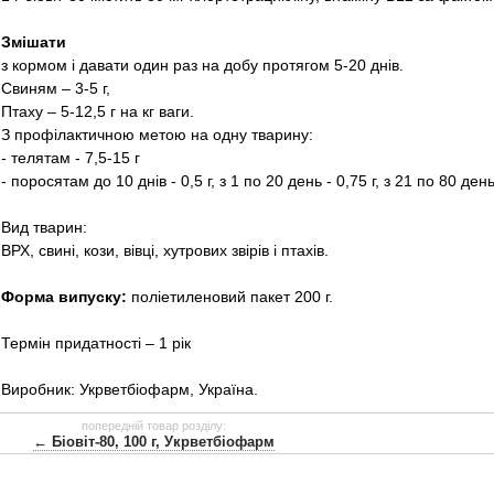
Змішати
з кормом і давати один раз на добу протягом 5-20 днів.
Свиням – 3-5 г,
Птаху – 5-12,5 г на кг ваги.
З профілактичною метою на одну тварину:
- телятам - 7,5-15 г
- поросятам до 10 днів - 0,5 г, з 1 по 20 день - 0,75 г, з 21 по 80 день -
Вид тварин:
ВРХ, свині, кози, вівці, хутрових звірів і птахів.
Форма випуску:
поліетиленовий пакет 200 г.
Термін придатності – 1 рік
Виробник: Укрветбіофарм, Україна.
попередній товар розділу:
← Біовіт-80, 100 г, Укрветбіофарм