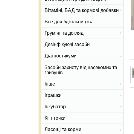
Вітаміні, БАД та кормові добавки
Все для бджільництва
Грумінг та догляд
Дезінфікуючі засоби
Діагностикуми
Засоби захисту від насекомих та
гризунів
Інше
Іграшки
Інкубатор
Кігтіточки
Ласощі та корми