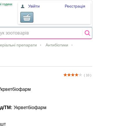
ї години
Увійти
Реєстрація
теріальні препарати
Антибіотики
( 10 )
, Укрветбіофарм
д/ТМ:
Укрветбіофарм
 шт