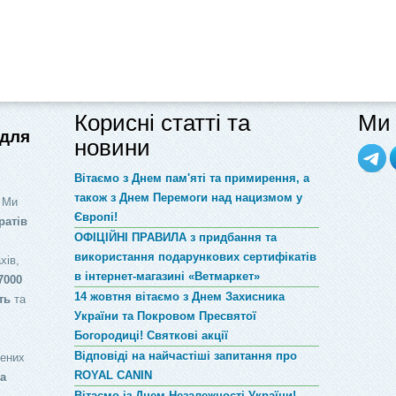
Корисні статті та
Ми 
 для
новини
Вітаємо з Днем пам'яті та примирення, а
також з Днем Перемоги над нацизмом у
 Ми
Європі!
ратів
ОФІЦІЙНІ ПРАВИЛА з придбання та
використання подарункових сертифікатів
хів,
в інтернет-магазині «Ветмаркет»
7000
14 жовтня вітаємо з Днем Захисника
ть
та
України та Покровом Пресвятої
Богородиці! Святкові акції
Відповіді на найчастіші запитання про
лених
ROYAL CANIN
за
Вітаємо із Днем Незалежності України!