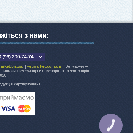
яжіться з нами:
 (96) 200-74-74
arket.biz.ua
vetmarket.com.ua
|
| Ветмаркет –
ет-магазин ветеринарних препаратів та зоотоварів |
2026
одукція сертифікована
КНОПКА
ЗВ'ЯЗКУ