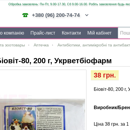
Обробка замовлень: Пн-Пт, 9.00-17.30, Сб 9.00-16.00. Робіть замовлення будь-яко
+380 (96) 200-74-74
о компанію
Прайс-лист
Контакти
Мій кабінет
та зоотовары
Аптечка
Антибіотики, антимікробні та антибак
іовіт-80, 200 г, Укрветбіофарм
38 грн.
Біовіт-80, 200 г
Виробник/Брен
Ціна 38 грн. за 1