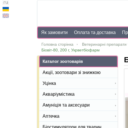
Як замовити
Оплата та доставка
Пр
Головна сторінка
Ветеринарні препарати 
Біовіт-80, 200 г, Укрветбіофарм
Б
Каталог зоотоварів
Акції, зоотовари зі знижкою
Уцінка
Акваріумістика
Амуніція та аксесуари
Аптечка
Біостимулятори для тварин