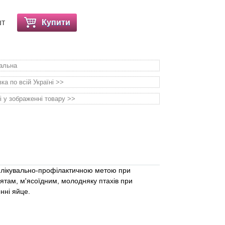
шт
Купити
уальна
а по всій Україні >>
і у зображенні товару >>
з лікувально-профілактичною метою при
там, м'ясоїдним, молодняку ​​птахів при
нні яйце.
.