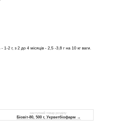
 1-2 г, з 2 до 4 місяців - 2,5 -3,8 г на 10 кг ваги.
наступний товар розділу:
Біовіт-80, 500 г, Укрветбіофарм →