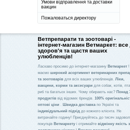
Умови відправлення та доставки
вакцин
Пожаловаться директору
Ветпрепарати та зоотоварі -
інтернет-магазин Ветмаркет: все
здоров'я та щастя ваших
улюбленців!
Ласкаво просимо до інтернет-магазину
Ветмаркет
!
маємо
широкий асортимент ветеринарних препа
та зоотоварів
для всіх ваших улюбленців.
Ліки,
вакцини, корми та аксесуари
для собак, котів, пта
риб та багатьох інших. Чому обирають нас?
Понад 
продуктів
від відомих брендів.
100% оригінальніс
оптові ціни
.
Швидка доставка
по Україні та
індивідуальний підхід
до кожного клієнта. Не
витрачайте годину! Приєднуйтесь до тисяч задово
покупців
Ветмаркету
і отримайте
відмінну якість 