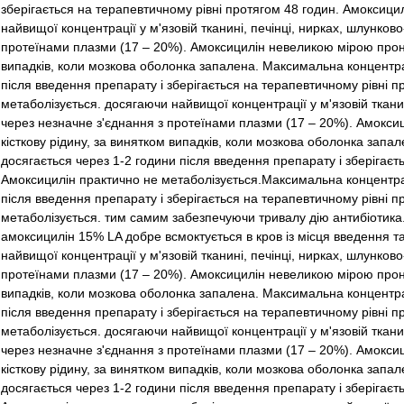
зберігається на терапевтичному рівні протягом 48 годин. Амоксици
найвищої концентрації у м'язовій тканині, печінці, нирках, шлунков
протеїнами плазми (17 – 20%). Амоксицилін невеликою мірою проник
випадків, коли мозкова оболонка запалена. Максимальна концентрац
після введення препарату і зберігається на терапевтичному рівні 
метаболізується. досягаючи найвищої концентрації у м'язовій тканин
через незначне з'єднання з протеїнами плазми (17 – 20%). Амокси
кісткову рідину, за винятком випадків, коли мозкова оболонка запа
досягається через 1-2 години після введення препарату і зберігаєт
Амоксицилін практично не метаболізується.Максимальна концентрац
після введення препарату і зберігається на терапевтичному рівні 
метаболізується. тим самим забезпечуючи тривалу дію антибіотика
амоксицилін 15% LA добре всмоктується в кров із місця введення та
найвищої концентрації у м'язовій тканині, печінці, нирках, шлунков
протеїнами плазми (17 – 20%). Амоксицилін невеликою мірою проник
випадків, коли мозкова оболонка запалена. Максимальна концентрац
після введення препарату і зберігається на терапевтичному рівні 
метаболізується. досягаючи найвищої концентрації у м'язовій тканин
через незначне з'єднання з протеїнами плазми (17 – 20%). Амокси
кісткову рідину, за винятком випадків, коли мозкова оболонка запа
досягається через 1-2 години після введення препарату і зберігаєт