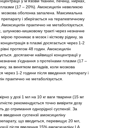
ентрації у м'язовій тканині, печінці, нирках,
 плазми (17 – 20%). Амоксицилін невеликою
оли мозкова оболонка запалена. Максимальна
 препарату і зберігається на терапевтичному
я.Амоксицилін практично не метаболізується.
ах, шлунково-кишковому тракті через незначне
ірою проникає в мозок і кісткову рідину, за
концентрація в плазмі досягається через 1-2
рівні протягом 48 годин. Амоксицилін
ується. досягаючи найвищої концентрації у
 незначне з'єднання з протеїнами плазми (17 –
ину, за винятком випадків, коли мозкова
я через 1-2 години після введення препарату і
лін практично не метаболізується.
но у дозі 1 мл на 10 кг ваги тварини (15 мг
тністю рекомендується точно вивірити дозу
 до отримання однорідної суспензії. За
я введення суспензії амоксициліну
препарату, що вводиться, перевищує 20 мл,
ін'єкції після введення 15% амоксициліну LA