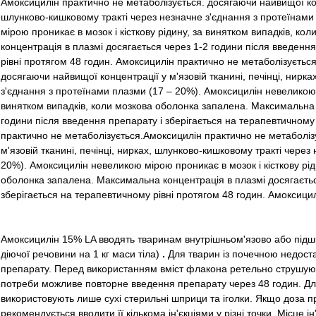
Амоксицилін практично не метаболізується. досягаючи найвищої конц
шлунково-кишковому тракті через незначне з'єднання з протеїнами
мірою проникає в мозок і кісткову рідину, за винятком випадків, к
концентрація в плазмі досягається через 1-2 години після введення
рівні протягом 48 годин. Амоксицилін практично не метаболізуєтьс
досягаючи найвищої концентрації у м'язовій тканині, печінці, нирк
з'єднання з протеїнами плазми (17 – 20%). Амоксицилін невеликою м
винятком випадків, коли мозкова оболонка запалена. Максимальна 
години після введення препарату і зберігається на терапевтичному 
практично не метаболізується.Амоксицилін практично не метаболіз
м'язовій тканині, печінці, нирках, шлунково-кишковому тракті через
20%). Амоксицилін невеликою мірою проникає в мозок і кісткову рід
оболонка запалена. Максимальна концентрація в плазмі досягаєтьс
зберігається на терапевтичному рівні протягом 48 годин. Амоксици
Амоксицилін 15% LA вводять тваринам внутрішньом'язово або підшкір
діючої речовини на 1 кг маси тіла)
.
Для тварин із почечною недоста
препарату. Перед використанням вміст флакона ретельно струшують
потреби можливе повторне введення препарату через 48 годин. Дл
використовують лише сухі стерильні шприци та іголки. Якщо доза 
рекомендується вводити її кількома ін'єкціями у різні точки. Місце 