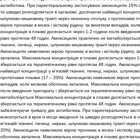
антибіотика. При парентеральному застосуванні амоксицилін 15% LA
та швидко розподіляється в організмі, досягаючи найвищої концентрац
шлунково-кишковому тракті через незначну сполуку з протеїнами п
мірою проникає в мозок і кісткову рідину, за винятком випадків, к
концентрація в плазмі досягається через 1-2 години після введення
рівні протягом 48 годин. Амоксицилін практично не метаболізується
тканині, печінці, нирках, шлунково-кишковому тракті через незначн
Амоксицилін невеликою мірою проникає в мозок і кісткову рідину, з
запалена. Максимальна концентрація в плазмі досягається через 1-
зберігається на терапевтичному рівні протягом 48 годин. Амоксици
найвищої концентрації у м'язовій тканині, печінці, нирках, шлунков
протеїнами плазми (17 – 20%). Амоксицилін невеликою мірою проник
випадків, коли мозкова оболонка запалена. Максимальна концентрац
після введення препарату і зберігається на терапевтичному рівні 
метаболізується.Максимальна концентрація в плазмі досягається че
зберігається на терапевтичному рівні протягом 48 годин. Амоксици
забезпечуючи тривалу дію антибіотика. При парентеральному заст
всмоктується в кров із місця введення та швидко розподіляється в 
м'язовій тканині, печінці, нирках, шлунково-кишковому тракті через
20%). Амоксицилін невеликою мірою проникає в мозок і кісткову рід
оболонка запалена. Максимальна концентрація в плазмі досягаєтьс