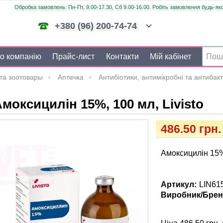
Обробка замовлень: Пн-Пт, 9.00-17.30, Сб 9.00-16.00. Робіть замовлення будь-яко
+380 (96) 200-74-74
о компанію
Прайс-лист
Контакти
Мій кабінет
та зоотовары
Аптечка
Антибіотики, антимікробні та антибак
моксицилін 15%, 100 мл, Livisto
486.50 грн.
Амоксицилін 15%,
Артикул:
LIN61
Виробник/Брен