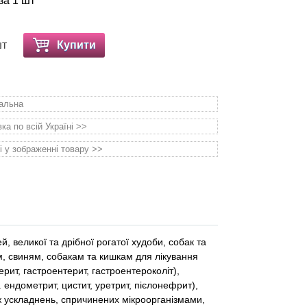
за 1 шт
шт
Купити
уальна
а по всій Україні >>
і у зображенні товару >>
й, великої та дрібної рогатої худоби, собак та
м, свиням, собакам та кишкам для лікування
ит, гастроентерит, гастроентероколіт),
ендометрит, цистит, уретрит, пієлонефрит),
ож ускладнень, спричинених мікроорганізмами,