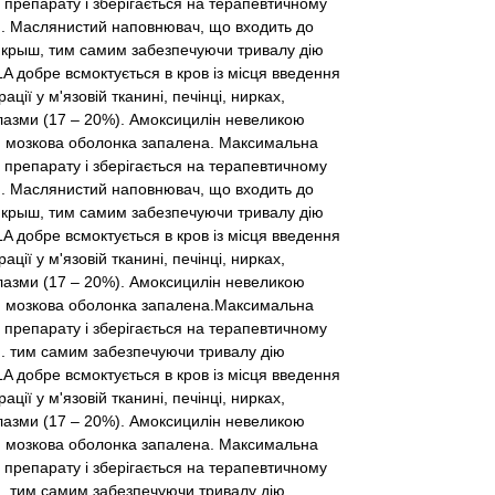
 препарату і зберігається на терапевтичному
ся. Маслянистий наповнювач, що входить до
у крыш, тим самим забезпечуючи тривалу дію
 добре всмоктується в кров із місця введення
ії у м'язовій тканині, печінці, нирках,
лазми (17 – 20%). Амоксицилін невеликою
оли мозкова оболонка запалена. Максимальна
 препарату і зберігається на терапевтичному
ся. Маслянистий наповнювач, що входить до
у крыш, тим самим забезпечуючи тривалу дію
 добре всмоктується в кров із місця введення
ії у м'язовій тканині, печінці, нирках,
лазми (17 – 20%). Амоксицилін невеликою
коли мозкова оболонка запалена.Максимальна
 препарату і зберігається на терапевтичному
я. тим самим забезпечуючи тривалу дію
 добре всмоктується в кров із місця введення
ії у м'язовій тканині, печінці, нирках,
лазми (17 – 20%). Амоксицилін невеликою
оли мозкова оболонка запалена. Максимальна
 препарату і зберігається на терапевтичному
я. тим самим забезпечуючи тривалу дію