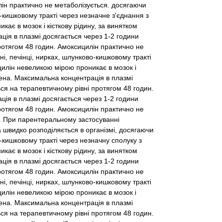
лін практично не метаболізується. досягаючи
о-кишковому тракті через незначне з'єднання з
ає в мозок і кісткову рідину, за винятком
ія в плазмі досягається через 1-2 години
протягом 48 годин. Амоксицилін практично не
і, печінці, нирках, шлунково-кишковому тракті
цилін невеликою мірою проникає в мозок і
лена. Максимальна концентрація в плазмі
ься на терапевтичному рівні протягом 48 годин.
ія в плазмі досягається через 1-2 години
протягом 48 годин. Амоксицилін практично не
. При парентеральному застосуванні
 швидко розподіляється в організмі, досягаючи
о-кишковому тракті через незначну сполуку з
ає в мозок і кісткову рідину, за винятком
ія в плазмі досягається через 1-2 години
протягом 48 годин. Амоксицилін практично не
і, печінці, нирках, шлунково-кишковому тракті
цилін невеликою мірою проникає в мозок і
лена. Максимальна концентрація в плазмі
ься на терапевтичному рівні протягом 48 годин.