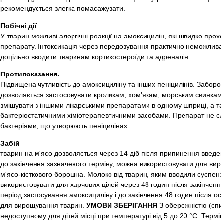
рекомендується злегка помасажувати.
Побічні дії
У тварин можливі алергічні реакції на амоксицилін, які швидко про
препарату. Інтоксикація через передозування практично неможлива.
доцільно вводити тваринам кортикостероїди та адреналін.
Протипоказання.
Підвищена чутливість до амоксициліну та інших пеніцилінів. Забор
дозволяється застосовувати кроликам, хом'якам, морським свинка
змішувати з іншими лікарськими препаратами в одному шприці, а т
бактеріостатичними хіміотерапевтичними засобами. Препарат не сл
бактеріями, що утворюють пеніциліназ.
Забій
тварин на м'ясо дозволяється через 14 діб після припинення введ
до закінчення зазначеного терміну, можна використовувати для ви
м'ясо-кісткового борошна. Молоко від тварин, яким вводили суспен
використовувати для харчових цілей через 48 годин після закінченн
період застосування амоксициліну і до закінчення 48 годин після 
для вирощування тварин.
УМОВИ ЗБЕРІГАННЯ
З обережністю (спи
недоступному для дітей місці при температурі від 5 до 20 °С. Термі