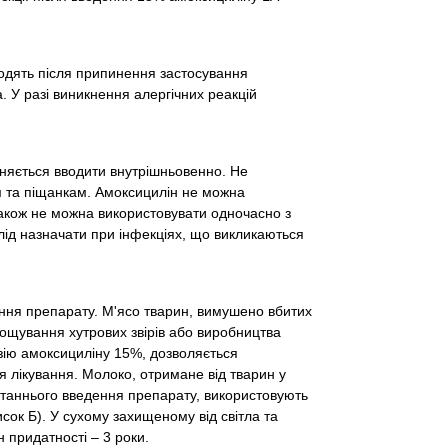
ходять після припинення застосування
 У разі виникнення алергічних реакцій
оняється вводити внутрішньовенно. Не
м та піщанкам. Амоксицилін не можна
акож не можна використовувати одночасно з
ід назначати при інфекціях, що викликаються
ення препарату. М'ясо тварин, вимушено вбитих
рощування хутрових звірів або виробництва
зію амоксициліну 15%, дозволяється
я лікування. Молоко, отримане від тварин у
останнього введення препарату, використовують
сок Б). У сухому захищеному від світла та
н придатності – 3 роки.