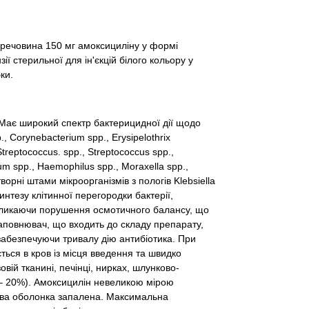
а речовина 150 мг амоксициліну у формі
ї стерильної для ін'єкцій білого кольору у
ки.
. Має широкий спектр бактерицидної дії щодо
., Corynebacterium spp., Erysipelothrix
treptococcus. spp., Streptococcus spp.,
um spp., Haemophilus spp., Moraxella spp.,
творні штами мікроорганізмів з пологів Klebsiella
нтезу клітинної перегородки бактерії,
кликаючи порушення осмотичного балансу, що
наповнювач, що входить до складу препарату,
забезпечуючи тривалу дію антибіотика. При
ься в кров із місця введення та швидко
вій тканині, печінці, нирках, шлунково-
 – 20%). Амоксицилін невеликою мірою
зкова оболонка запалена. Максимальна