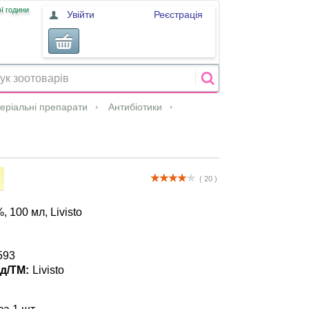
ї години
Увійти
Реєстрація
теріальні препарати
Антибіотики
( 20 )
 100 мл, Livisto
593
д/ТМ:
Livisto