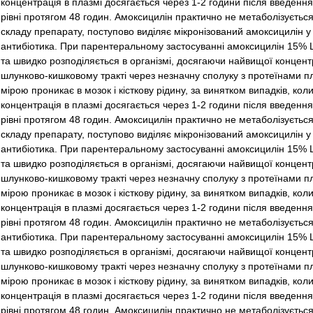
концентрація в плазмі досягається через 1-2 години після введення
рівні протягом 48 годин. Амоксицилін практично не метаболізуєть
складу препарату, поступово виділяє мікронізований амоксицилін 
антибіотика. При парентеральному застосуванні амоксицилін 15% LA
та швидко розподіляється в організмі, досягаючи найвищої концентрац
шлунково-кишковому тракті через незначну сполуку з протеїнами п
мірою проникає в мозок і кісткову рідину, за винятком випадків, к
концентрація в плазмі досягається через 1-2 години після введення
рівні протягом 48 годин. Амоксицилін практично не метаболізуєть
складу препарату, поступово виділяє мікронізований амоксицилін 
антибіотика. При парентеральному застосуванні амоксицилін 15% LA
та швидко розподіляється в організмі, досягаючи найвищої концентрац
шлунково-кишковому тракті через незначну сполуку з протеїнами п
мірою проникає в мозок і кісткову рідину, за винятком випадків, 
концентрація в плазмі досягається через 1-2 години після введення
рівні протягом 48 годин. Амоксицилін практично не метаболізуєтьс
антибіотика. При парентеральному застосуванні амоксицилін 15% LA
та швидко розподіляється в організмі, досягаючи найвищої концентрац
шлунково-кишковому тракті через незначну сполуку з протеїнами п
мірою проникає в мозок і кісткову рідину, за винятком випадків, к
концентрація в плазмі досягається через 1-2 години після введення
рівні протягом 48 годин. Амоксицилін практично не метаболізуєтьс