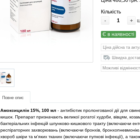
Ціна 486,50 грн. 
Кількість
-
+
Є в наявності
Ціна дійсна та акт
Швидка доставк
Можливі відмінност
Повне опис
Амоксицилін 15%, 100 мл
- антибіотик пролонгованої дії для свине
кишок. Препарат призначають великої рогатої худоби, вівцям, коза
бактеріальних інфекцій шлунково-кишкового тракту (включаючи ентер
респіраторних захворювань (включаючи бронхів, бронхопневмонію. 
хвороб шкіри та м'яких тканин (включаючи пупкові інфекції), а так