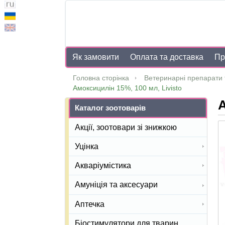
Як замовити
Оплата та доставка
Пр
Головна сторінка
Ветеринарні препарати 
Амоксицилін 15%, 100 мл, Livisto
А
Каталог зоотоварів
Акції, зоотовари зі знижкою
Уцінка
Акваріумістика
Амуніція та аксесуари
Аптечка
Біостимулятори для тварин