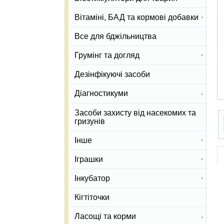
Вітаміні, БАД та кормові добавки
Все для бджільництва
Грумінг та догляд
Дезінфікуючі засоби
Діагностикуми
Засоби захисту від насекомих та
гризунів
Інше
Іграшки
Інкубатор
Кігтіточки
Ласощі та корми