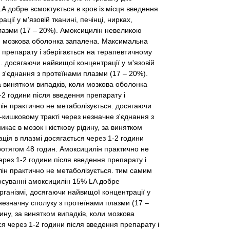
 добре всмоктується в кров із місця введення
ії у м'язовій тканині, печінці, нирках,
лазми (17 – 20%). Амоксицилін невеликою
оли мозкова оболонка запалена. Максимальна
 препарату і зберігається на терапевтичному
. досягаючи найвищої концентрації у м'язовій
е з'єднання з протеїнами плазми (17 – 20%).
а винятком випадків, коли мозкова оболонка
2 години після введення препарату і
лін практично не метаболізується. досягаючи
о-кишковому тракті через незначне з'єднання з
ає в мозок і кісткову рідину, за винятком
ія в плазмі досягається через 1-2 години
протягом 48 годин. Амоксицилін практично не
рез 1-2 години після введення препарату і
лін практично не метаболізується. тим самим
осуванні амоксицилін 15% LA добре
організмі, досягаючи найвищої концентрації у
 незначну сполуку з протеїнами плазми (17 –
ину, за винятком випадків, коли мозкова
я через 1-2 години після введення препарату і