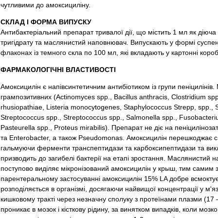
чутливими до амоксициліну.
СКЛАД І ФОРМА ВИПУСКУ
Антибактеріальний препарат тривалої дії, що містить 1 мл як діюч
тригідрату та маслянистий наповнювач. Випускають у формі суспензі
флаконах із темного скла по 100 мл, які вкладають у картонні короб
ФАРМАКОЛОГІЧНІ ВЛАСТИВОСТІ
Амоксицилін є напівсинтетичним антибіотиком із групи пеніцилінів
грампозитивних (Actinomyces spp., Bacillus anthracis, Clostridium spp
rhusiopathiae, Listeria monocytogenes, Staphylococcus Strepp, spp., S
Streptococcus spp., Streptococcus spp., Salmonella spp., Fusobacteri
Pasteurella spp., Proteus mirabilis). Препарат не діє на пеніциліноза
та Enterobacter, а також Pseudomonas. Амоксицилін перешкоджає си
гальмуючи ферменти транспептидази та карбоксипептидази та ви
призводить до загибелі бактерії на етапі зростання. Маслянистий 
поступово виділяє мікронізований амоксицилін у крыш, тим самим 
парентеральному застосуванні амоксицилін 15% LA добре всмоктуєт
розподіляється в організмі, досягаючи найвищої концентрації у м'язо
кишковому тракті через незначну сполуку з протеїнами плазми (17
проникає в мозок і кісткову рідину, за винятком випадків, коли мо