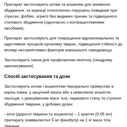
Препарат застосовують котам та кошеням для зниження
збудження, та корекції психогенних порушень поведінки при
стресах, фобіях, агресії без видимих ​​причин та підвищеного
статевого збудження (одночасно з контрацептивними
засобами).
Препарат застосовують для покращення відновлювальних та
адаптивних процесів організму тварин, підвищення стійкості до
впливу несприятливих факторів зовнішнього середовища.
Застосовують також для профілактики кінетозу (синдрому
заколисування).
Спосіб застосування та дози
Застосовують котам і кошенятам перорально примусово в
корінь язика, у защічний мішок або з невеликою кількістю
ласощів, з урахуванням маси тіла, нервового стану та ступеня
збудження тварини, у добових дозах:
- коти (дорослі тварини та кошенята) – 1 крапля (0,05 мл)
препарату (еквівалентно 5 мг фенібуту) на 1 кг маси тіла
тварини.