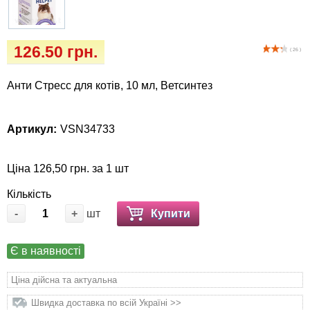
Кігтіточки
собак
Ласощі та корми
126.50 грн.
( 26 )
Лежаки, будиночки, охолоджуючи
Анти Стресс для котів, 10 мл, Ветсинтез
коврики
Миски, автогодівниці, поїлки
Артикул:
VSN34733
Одяг та взуття
Ціна 126,50 грн. за 1 шт
Перенесення, сумки, клітини
Кількість
-
+
шт
Купити
Післяопераційні засоби та витратні
матеріали
Є в наявності
Ціна дійсна та актуальна
Подарункові сертифікати
Швидка доставка по всій Україні >>