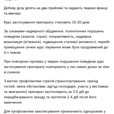
Добову дозу ділять на два прийоми та задають тварині вранці
та ввечері.
Курс застосування препарату становить 15-20 днів.
За ознаками надмірного збудження, психогенних порушень
поведінки (агресія, страх), гіперактивність, надмірна
вокалізація (м'якання), підвищення статевої активності, перебіг
приміщення сечею курс лікування може бути продовжений до
4-х тижнів.
При повторних проявах у тварин порушення поведінки курс
застосування препарату повторюють у тих самих дозах за тією
ж схемою.
З метою профілактики стресів (транспортування, прихід
гостей, зміна обстановки, від'їзд господаря, участь у виставках
та змаганнях) препарат застосовують за 3-5 діб до
передбачуваного заходу та протягом 1-4 діб після його
закінчення.
Для профілактики заколисування призначають одноразово у