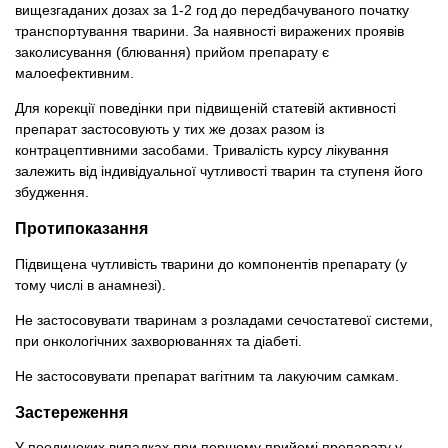
вищезгаданих дозах за 1-2 год до передбачуваного початку
транспортування тварини. За наявності виражених проявів
заколисування (блювання) прийом препарату є
малоефективним.
Для корекції поведінки при підвищеній статевій активності
препарат застосовують у тих же дозах разом із
контрацептивними засобами. Тривалість курсу лікування
залежить від індивідуальної чутливості тварин та ступеня його
збудження.
Протипоказання
Підвищена чутливість тварини до компонентів препарату (у
тому числі в анамнезі).
Не застосовувати тваринам з розладами сечостатевої системи,
при онкологічних захворюваннях та діабеті.
Не застосовувати препарат вагітним та лакуючим самкам.
Застереження
У поодиноких випадках при першому прийомі препарату у