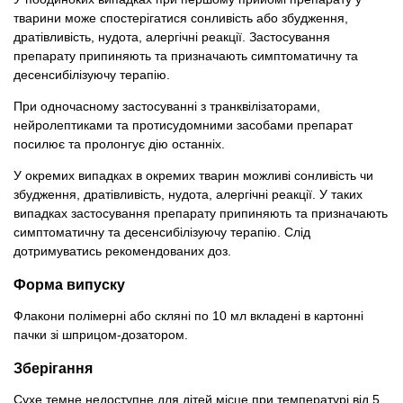
тварини може спостерігатися сонливість або збудження,
дратівливість, нудота, алергічні реакції. Застосування
препарату припиняють та призначають симптоматичну та
десенсибілізуючу терапію.
При одночасному застосуванні з транквілізаторами,
нейролептиками та протисудомними засобами препарат
посилює та пролонгує дію останніх.
У окремих випадках в окремих тварин можливі сонливість чи
збудження, дратівливість, нудота, алергічні реакції. У таких
випадках застосування препарату припиняють та призначають
симптоматичну та десенсибілізуючу терапію. Слід
дотримуватись рекомендованих доз.
Форма випуску
Флакони полімерні або скляні по 10 мл вкладені в картонні
пачки зі шприцом-дозатором.
Зберігання
Сухе темне недоступне для дітей місце при температурі від 5