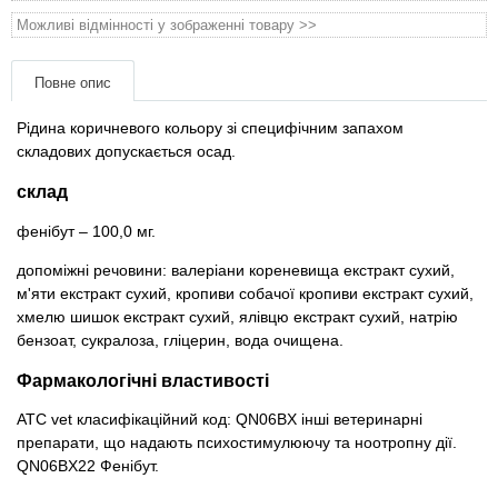
Товари для голубів
Можливі відмінності у зображенні товару >>
Товари для гризунів
Повне опис
Товари для коней
Рідина коричневого кольору зі специфічним запахом
складових допускається осад.
Товари для людей
склад
фенібут – 100,0 мг.
Хозряд - господарчі товари оптом
допоміжні речовини: валеріани кореневища екстракт сухий,
Популярні зоотоварі
м'яти екстракт сухий, кропиви собачої кропиви екстракт сухий,
хмелю шишок екстракт сухий, ялівцю екстракт сухий, натрію
бензоат, сукралоза, гліцерин, вода очищена.
Архів / Знято з виробництва
Фармакологічні властивості
АТС vet класифікаційний код: QN06BX інші ветеринарні
препарати, що надають психостимулюючу та ноотропну дії.
QN06BX22 Фенібут.