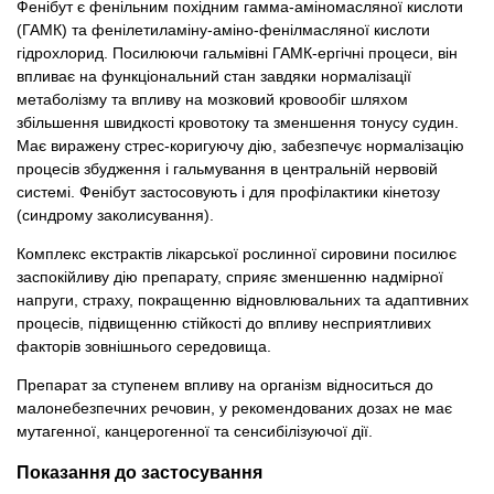
Фенібут є фенільним похідним гамма-аміномасляної кислоти
(ГАМК) та фенілетиламіну-аміно-фенілмасляної кислоти
гідрохлорид. Посилюючи гальмівні ГАМК-ергічні процеси, він
впливає на функціональний стан завдяки нормалізації
метаболізму та впливу на мозковий кровообіг шляхом
збільшення швидкості кровотоку та зменшення тонусу судин.
Має виражену стрес-коригуючу дію, забезпечує нормалізацію
процесів збудження і гальмування в центральній нервовій
системі. Фенібут застосовують і для профілактики кінетозу
(синдрому заколисування).
Комплекс екстрактів лікарської рослинної сировини посилює
заспокійливу дію препарату, сприяє зменшенню надмірної
напруги, страху, покращенню відновлювальних та адаптивних
процесів, підвищенню стійкості до впливу несприятливих
факторів зовнішнього середовища.
Препарат за ступенем впливу на організм відноситься до
малонебезпечних речовин, у рекомендованих дозах не має
мутагенної, канцерогенної та сенсибілізуючої дії.
Показання до застосування