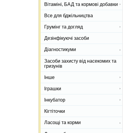
Вітаміні, БАД та кормові добавки
Все для бджільництва
Грумінг та догляд
Дезінфікуючі засоби
Діагностикуми
Засоби захисту від насекомих та
гризунів
Інше
Іграшки
Інкубатор
Кігтіточки
Ласощі та корми