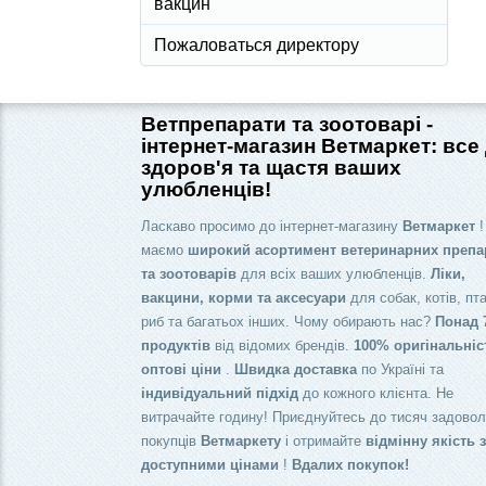
вакцин
Пожаловаться директору
Ветпрепарати та зоотоварі -
інтернет-магазин Ветмаркет: все
здоров'я та щастя ваших
улюбленців!
Ласкаво просимо до інтернет-магазину
Ветмаркет
!
маємо
широкий асортимент ветеринарних препа
та зоотоварів
для всіх ваших улюбленців.
Ліки,
вакцини, корми та аксесуари
для собак, котів, пта
риб та багатьох інших. Чому обирають нас?
Понад 
продуктів
від відомих брендів.
100% оригінальніс
оптові ціни
.
Швидка доставка
по Україні та
індивідуальний підхід
до кожного клієнта. Не
витрачайте годину! Приєднуйтесь до тисяч задово
покупців
Ветмаркету
і отримайте
відмінну якість 
доступними цінами
!
Вдалих покупок!