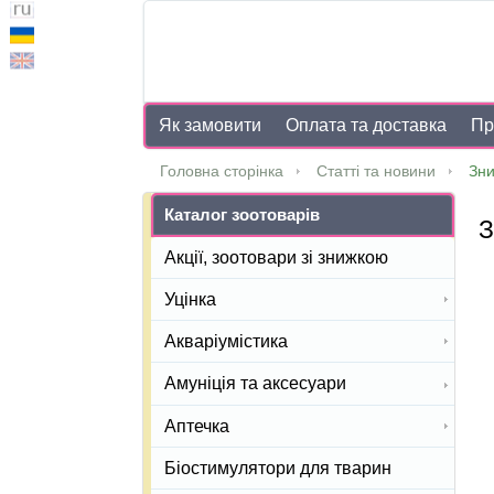
Як замовити
Оплата та доставка
Пр
Головна сторінка
Статті та новини
Зни
Каталог зоотоварів
З
Акції, зоотовари зі знижкою
Уцінка
Акваріумістика
Амуніція та аксесуари
Аптечка
Біостимулятори для тварин