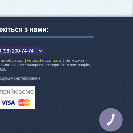
яжіться з нами:
 (96) 200-74-74
arket.biz.ua
vetmarket.com.ua
|
| Ветмаркет –
ет-магазин ветеринарних препаратів та зоотоварів |
2026
одукція сертифікована
КНОПКА
ЗВ'ЯЗКУ