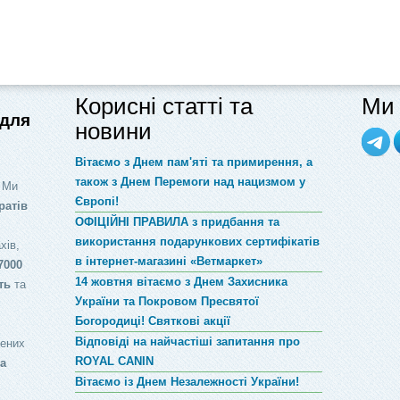
Корисні статті та
Ми 
 для
новини
Вітаємо з Днем пам'яті та примирення, а
також з Днем Перемоги над нацизмом у
 Ми
Європі!
ратів
ОФІЦІЙНІ ПРАВИЛА з придбання та
використання подарункових сертифікатів
хів,
в інтернет-магазині «Ветмаркет»
7000
14 жовтня вітаємо з Днем Захисника
ть
та
України та Покровом Пресвятої
Богородиці! Святкові акції
Відповіді на найчастіші запитання про
лених
ROYAL CANIN
за
Вітаємо із Днем Незалежності України!