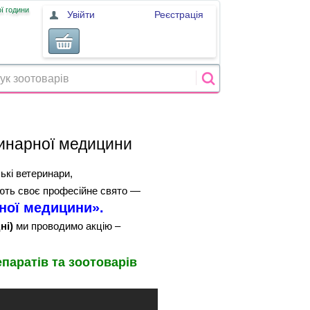
ї години
Увійти
Реєстрація
ринарної медицини
ькі ветеринари,
чають своє професійне свято —
ної медицини».
ні)
ми проводимо акцію –
паратів та зоотоварів