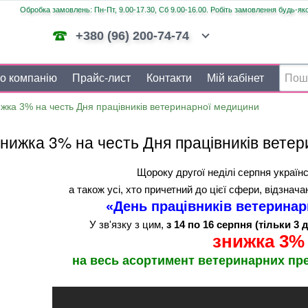
Обробка замовлень: Пн-Пт, 9.00-17.30, Сб 9.00-16.00. Робіть замовлення будь-яко
+380 (96) 200-74-74
о компанію
Прайс-лист
Контакти
Мій кабінет
жка 3% на честь Дня працівників ветеринарної медицини
нижка 3% на честь Дня працівників вете
Щороку другої неділі серпня українс
а також усі, хто причетний до цієї сфери, відзна
«День працівників ветеринар
У зв'язку з цим,
з 14 по 16 серпня (тільки 3 д
знижка 3%
на весь асортимент ветеринарних пре