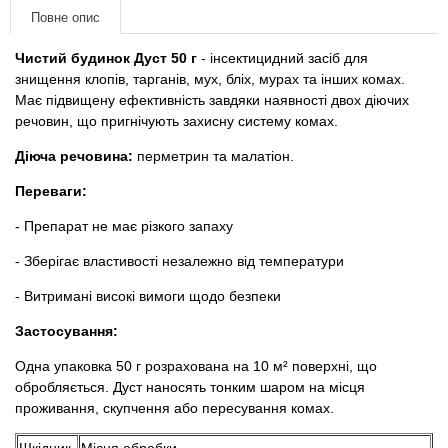
матеріали
Повне опис
Чистий будинок Дуст 50 г
- інсектицидний засіб для
Подарункові сертифікати
знищення клопів, тарганів, мух, бліх, мурах та інших комах.
Має підвищену ефективність завдяки наявності двох діючих
Товари для голубів
речовин, що пригнічують захисну систему комах.
Діюча речовина:
перметрин та малатіон.
Товари для гризунів
Переваги:
Товари для коней
- Препарат не має різкого запаху
- Зберігає властивості незалежно від температури
Товари для людей
- Витримані високі вимоги щодо безпеки
Хозряд - господарчі товари оптом
Застосування:
Популярні зоотоварі
Одна упаковка 50 г розрахована на 10 м² поверхні, що
обробляється. Дуст наносять тонким шаром на місця
проживання, скупчення або пересування комах.
Архів / Знято з виробництва