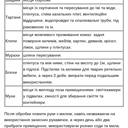
Шкідник
Місця обробки
місця їх скупчення та пересування до їжі та води,
плінтуса, стики кахельних плит, вентиляційні
Таргани
віддушини, водопровідні та опалювальні труби, під
раковиною та ін.
місця можливого проживання комах: задня
Клопи
поверхня килимів, меблів, картин, диванів, крісел,
ліжок, щілини у плінтусах.
Мурахи
шляхи пересування.
плінтуса та між ними, стіни на висоту до 1м, щілини
в підлозі. Підстилки та килимки для тварин ретельно
Блохи
вибити, а через 3 доби, випрати перед подальшим
використанням.
місця їх виплоду поза приміщеннями: сміттєкамери
Мухи
у підвалах, ємності для збирання сміття та
контейнери.
Після обробки помити руки з милом, навіть незважаючи на
використання захисних рукавичок, а через день або два
прибрати приміщення, використовуючи розчин соди та мила.