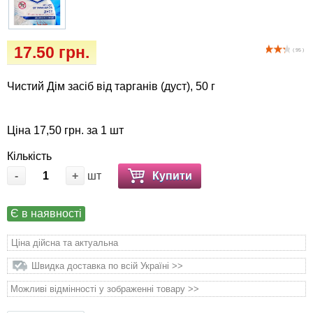
Іграшки
собак
Інкубатор
17.50 грн.
( 95 )
Кігтіточки
Чистий Дім засіб від тарганів (дуст), 50 г
Ласощі та корми
Ціна 17,50 грн. за 1 шт
Лежаки, будиночки, охолоджуючи
Кількість
коврики
-
+
шт
Купити
Миски, автогодівниці, поїлки
Є в наявності
Одяг та взуття
Ціна дійсна та актуальна
Швидка доставка по всій Україні >>
Перенесення, сумки, клітини
Можливі відмінності у зображенні товару >>
Післяопераційні засоби та витратні