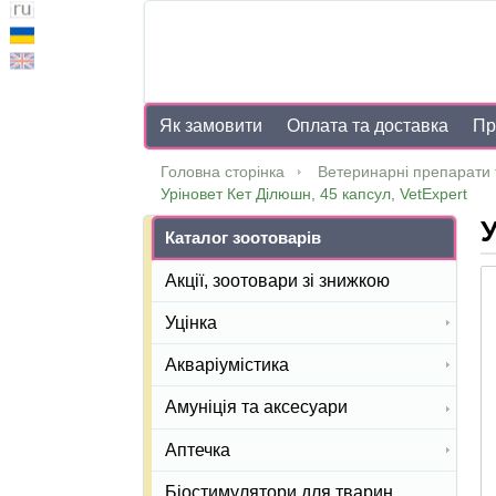
Як замовити
Оплата та доставка
Пр
Головна сторінка
Ветеринарні препарати 
Уріновет Кет Ділюшн, 45 капсул, VetExpert
У
Каталог зоотоварів
Акції, зоотовари зі знижкою
Уцінка
Акваріумістика
Амуніція та аксесуари
Аптечка
Біостимулятори для тварин