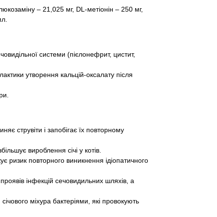
люкозаміну – 21,025 мг, DL-метіонін – 250 мг,
мл.
човидільної системи (пієлонефрит, цистит,
ілактики утворення кальцій-оксалату після
ри.
иняє струвіти і запобігає їх повторному
більшує вироблення січі у котів.
ує ризик повторного виникнення ідіопатичного
 проявів інфекцій сечовидильних шляхів, а
січового міхура бактеріями, які провокують