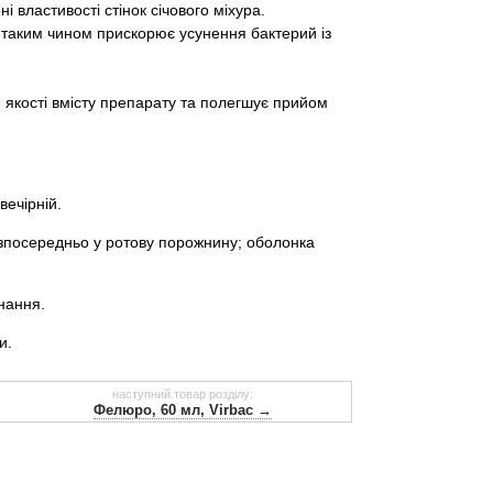
 властивості стінок січового міхура.
 таким чином прискорює усунення бактерий із
я якості вмісту препарату та полегшує прийом
вечірній.
безпосередньо у ротову порожнину; оболонка
нання.
и.
наступний товар розділу:
Фелюро, 60 мл, Virbac →