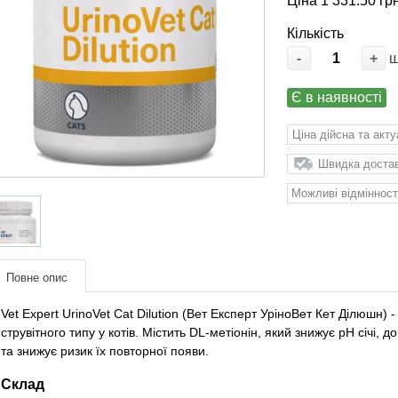
Ціна 1 331.50 грн
Кількість
-
+
Є в наявності
Ціна дійсна та акт
Швидка доставк
Можливі відмінност
Повне опис
Vet Expert UrinoVet Cat Dilution (Вет Експерт УріноВет Кет Ділюшн) 
струвітного типу у котів. Містить DL-метіонін, який знижує рН січі, 
та знижує ризик їх повторної появи.
Склад