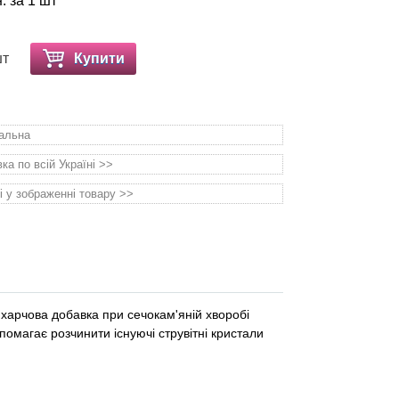
. за 1 шт
шт
Купити
уальна
а по всій Україні >>
і у зображенні товару >>
- харчова добавка при сечокам'яній хворобі
допомагає розчинити існуючі струвітні кристали