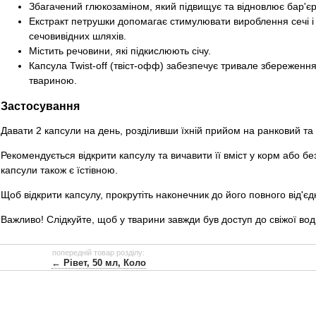
Збагачений глюкозаміном, який підвищує та відновлює бар'єрні
Екстракт петрушки допомагає стимулювати вироблення сечі і
сечовивідних шляхів.
Містить речовини, які підкислюють січу.
Капсула Twist-off (твіст-офф) забезпечує тривале збереженн
твариною.
Застосування
Давати 2 капсули на день, розділивши їхній прийом на ранковий та 
Рекомендується відкрити капсулу та вичавити її вміст у корм або 
капсули також є їстівною.
Щоб відкрити капсулу, прокрутіть наконечник до його повного від'єд
Важливо! Слідкуйте, щоб у тварини завжди був доступ до свіжої вод
попередній товар розділу:
← Рівет, 50 мл, Коло