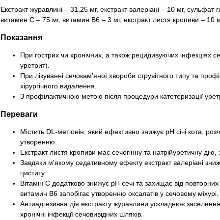
Екстракт журавлині – 31,25 мг, екстракт валеріані – 10 мг, сульфат г
витамин С – 75 мг, витамин В6 – 3 мг, екстракт листя кропиви – 10 
Показання
При гострих чи хронічних, а також рецидивуючих інфекціях се
уретрит).
При лікуванні сечокам'яної хвороби струвітного типу та проф
хірургічного видалення.
З профілактичною метою після процедури катетеризації урет
Переваги
Містить DL-метіонін, який ефективно знижує рН січі кота, розч
утворенню.
Екстракт листя кропиви має сечогінну та натрійуретичну дію, з
Завдяки м'якому седативному ефекту екстракт валеріані зниж
циститу.
Вітамін С додатково знижує рН сечі та захищає від повторних
витамин В6 запобігає утворенню оксалатів у сечовому міхурі.
Антиадгезивна дія екстракту журавлини ускладнює заселення 
хронічні інфекції сечовивідних шляхів.