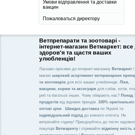
Умови відправлення та доставки
вакцин
Пожаловаться директору
Ветпрепарати та зоотоварі -
інтернет-магазин Ветмаркет: все
здоров'я та щастя ваших
улюбленців!
Ласкаво просимо до інтернет-магазину
Ветмаркет
!
маємо
широкий асортимент ветеринарних препа
та зоотоварів
для всіх ваших улюбленців.
Ліки,
вакцини, корми та аксесуари
для собак, котів, пта
риб та багатьох інших. Чому обирають нас?
Понад 
продуктів
від відомих брендів.
100% оригінальніс
оптові ціни
.
Швидка доставка
по Україні та
індивідуальний підхід
до кожного клієнта. Не
витрачайте годину! Приєднуйтесь до тисяч задово
покупців
Ветмаркету
і отримайте
відмінну якість 