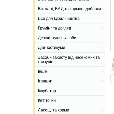
Вітаміні, БАД та кормові добавки
Все для бджільництва
Грумінг та догляд
Дезінфікуючі засоби
Діагностикуми
Засоби захисту від насекомих та
гризунів
Інше
Іграшки
Інкубатор
Кігтіточки
Ласощі та корми