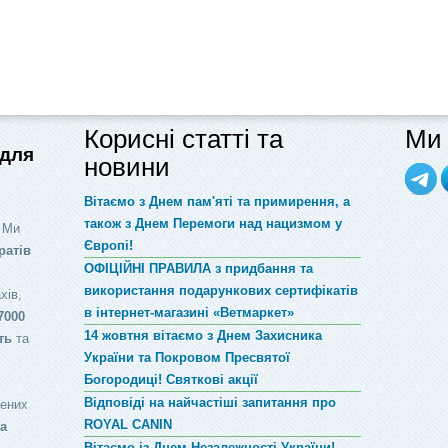
Корисні статті та
Ми 
 для
новини
Вітаємо з Днем пам'яті та примирення, а
також з Днем Перемоги над нацизмом у
 Ми
Європі!
ратів
ОФІЦІЙНІ ПРАВИЛА з придбання та
використання подарункових сертифікатів
хів,
в інтернет-магазині «Ветмаркет»
7000
14 жовтня вітаємо з Днем Захисника
ть
та
України та Покровом Пресвятої
Богородиці! Святкові акції
Відповіді на найчастіші запитання про
лених
ROYAL CANIN
за
Вітаємо із Днем Незалежності України!