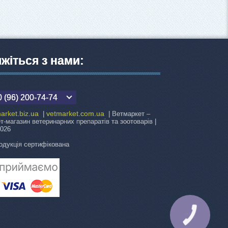
яжіться з нами:
 (96) 200-74-74
arket.biz.ua
vetmarket.com.ua
|
| Ветмаркет –
ет-магазин ветеринарних препаратів та зоотоварів |
2026
одукція сертифікована
КНОПКА
ЗВ'ЯЗКУ