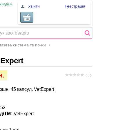
ї години
Увійти
Реєстрація
татева система та почки
tExpert
н.
( 0 )
юшн, 45 капсул, VetExpert
152
д/ТМ:
VetExpert