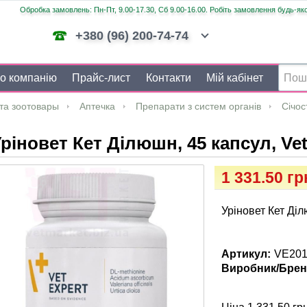
Обробка замовлень: Пн-Пт, 9.00-17.30, Сб 9.00-16.00. Робіть замовлення будь-яко
+380 (96) 200-74-74
о компанію
Прайс-лист
Контакти
Мій кабінет
та зоотовары
Аптечка
Препарати з систем органів
Січос
ріновет Кет Ділюшн, 45 капсул, Ve
1 331.50 гр
Уріновет Кет Діл
Артикул:
VE20
Виробник/Брен