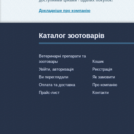
доступними цінами
!
Вдалих покупок!
Докладніше про компанію
Каталог зоотоварів
Ветеринарні препарати та
зоотовары
Кошик
Увійти, авторизація
Реєстрація
Ви переглядали
Як замовити
Оплата та доставка
Про компанію
Прайс-лист
Контакти