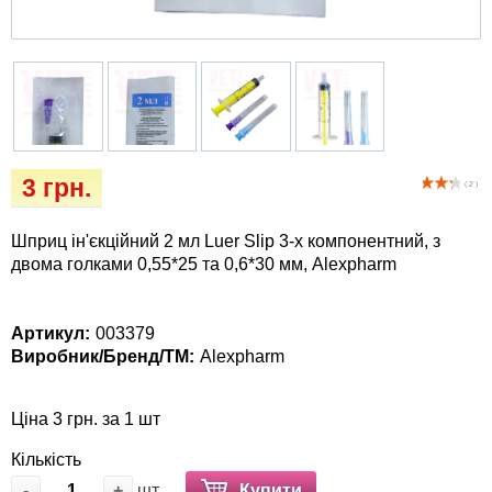
Кігтіточки
собак
Ласощі та корми
Лежаки, будиночки, охолоджуючи
коврики
3 грн.
( 2 )
Миски, автогодівниці, поїлки
Шприц ін'єкційний 2 мл Luer Slip 3-х компонентний, з
Одяг та взуття
двома голками 0,55*25 та 0,6*30 мм, Alexpharm
Перенесення, сумки, клітини
Артикул:
003379
Виробник/Бренд/ТМ:
Alexpharm
Післяопераційні засоби та витратні
матеріали
Ціна 3 грн. за 1 шт
Подарункові сертифікати
Кількість
-
+
шт
Купити