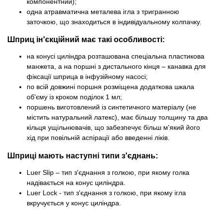
компонентний);
одна атравматична металева ігла з тригранною
заточкою, що знаходиться в індивідуальному колпачку.
Шприц ін'єкційний має такі особливості:
на конусі циліндра розташована спеціальна пластикова
манжета, а на поршні з дистального кінця – канавка для
фіксації шприца в інфузійному насосі;
по всій довжині поршня розміщена додаткова шкала
об'єму із кроком поділок 1 мл;
поршень виготовлений із синтетичного матеріалу (не
містить натуральний латекс), має більшу толщину та два
кільця ущільнювачів, що забезпечує більш м'який його
хід при повільній аспірації або введенні ліків.
Шприці мають наступні типи з'єднань:
Luer Slip – тип з'єднання з голкою, при якому голка
надівається на конус циліндра.
Luer Lock - тип з'єднання з голкою, при якому ігла
вкручується у конус циліндра.