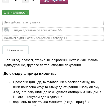
Товари для голубів
Є в наявності
Товари для гризунів
Ціна дійсна та актуальна
Товари для коней
Швидка доставка по всій Україні >>
Можливі відмінності у зображенні товару >>
Товари для людей
Хозряд - господарчі товари оптом
Повне опис
Шприці одноразові, стерильні, апірогенні, нетоксичні. Мають
Популярні зоотоварі
індивідуальне, групове та транспортне пакування.
До складу шприца входять:
Архів / Знято з виробництва
Прозорий циліндр, виготовлений з поліпропілену, на
який нанесено чітку та стійку до стирання шкалу об'єму.
З одного боку циліндр закінчується стопорним кільцем, з
іншого – конусом для з'єднання;
поршень та еластична манжета (якщо шприц 3-х