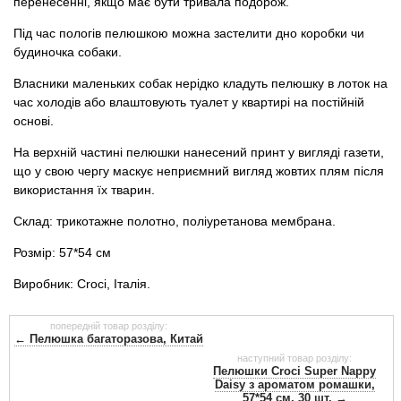
перенесенні, якщо має бути тривала подорож.
Під час пологів пелюшкою можна застелити дно коробки чи
будиночка собаки.
Власники маленьких собак нерідко кладуть пелюшку в лоток на
час холодів або влаштовують туалет у квартирі на постійній
основі.
На верхній частині пелюшки нанесений принт у вигляді газети,
що у свою чергу маскує неприємний вигляд жовтих плям після
використання їх тварин.
Склад: трикотажне полотно, поліуретанова мембрана.
Розмір: 57*54 см
Виробник: Croci, Італія.
попередній товар розділу:
← Пелюшка багаторазова, Китай
наступний товар розділу:
Пелюшки Croci Super Nappy
Daisy з ароматом ромашки,
57*54 см, 30 шт. →