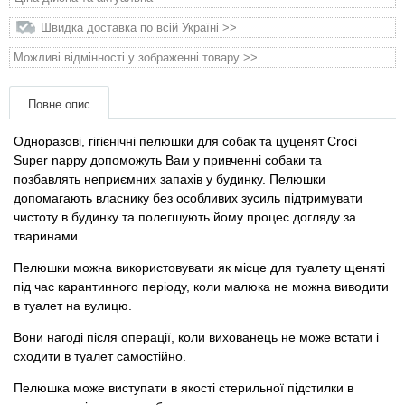
Товари для голубів
Швидка доставка по всій Україні >>
Товари для гризунів
Можливі відмінності у зображенні товару >>
Товари для коней
Повне опис
Одноразові, гігієнічні пелюшки для собак та цуценят Croci
Товари для людей
Super nappy допоможуть Вам у привченні собаки та
позбавлять неприємних запахів у будинку. Пелюшки
Хозряд - господарчі товари оптом
допомагають власнику без особливих зусиль підтримувати
чистоту в будинку та полегшують йому процес догляду за
тваринами.
Популярні зоотоварі
Пелюшки можна використовувати як місце для туалету щеняті
Архів / Знято з виробництва
під час карантинного періоду, коли малюка не можна виводити
в туалет на вулицю.
Вони нагоді після операції, коли вихованець не може встати і
сходити в туалет самостійно.
Пелюшка може виступати в якості стерильної підстилки в