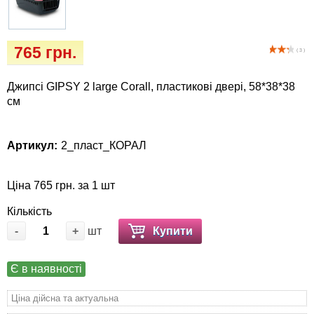
Іграшки
Vet Diet Canine Wet - ветеринарные диеты
для собак
Інкубатори
765 грн.
( 3 )
Кігтіточки
Джипсі GIPSY 2 large Corall, пластикові двері, 58*38*38
см
Ласощі та корма
Лежаки, будиночки, охолоджуючи
Артикул:
2_пласт_КОРАЛ
килимки
Ціна 765 грн. за 1 шт
Миски, автогодівниці, поілки
Кількість
-
+
шт
Купити
Одяг та взуття
Переноски, сумки, клітки
Є в наявності
Ціна дійсна та актуальна
Післяопераційні засоби та витратні