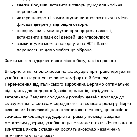
злегка зігнувши, вставити в отвори ручку для носіння
перенесення;
чотири поворотні замки-втулки встановлюються в місця
фіксації дверей у відповідні отвори;
повернувши замки-втулки прапорцями назовні,
встановити в пази осі дверей, що утворилися;
замки-втулки можна повернути на 90° і Ваше
перенесення для улюбленця зібрано.
Замки можна відкривати як з лівого боку, так і з правого.
Використання спеціалізованих аксесуарів при транспортуванні
улюбленців гарантує не лише комфорт, а й безпеку.
Перенесення від італійського виробника Бергамо оптимально
підходить для подорожей, авіаперельотів, відвідувань
ветеринару. Завдяки солідному розміру девайс припаде до
смаку котам та собакам середнього та великого розміру. Виріб
виконаний із високоміцного пластикового сплаву, це повністю
захищає вихованця від ударів та травм у поїздці. Завдяки
металевим дверям, улюбленець не зможе втекти. Легка вага та
виняткова якість складання роблять аксесуар незамінним
помічником у подорожах.