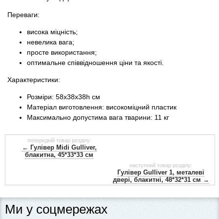
Переваги:
висока міцність;
невелика вага;
просте використання;
оптимальне співвідношення ціни та якості.
Характеристики:
Розміри: 58х38х38h см
Матеріал виготовлення: високоміцний пластик
Максимально допустима вага тварини: 11 кг
попередній товар розділу:
← Гулівер Midi Gulliver,
блакитна, 45*33*33 см
наступний товар розділу:
Гулівер Gulliver 1, металеві
двері, блакитні, 48*32*31 см →
Ми у соцмережах