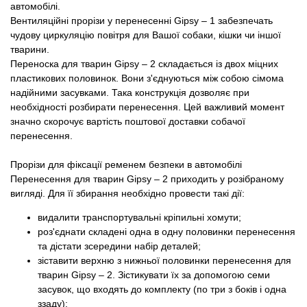
автомобілі.
Вентиляційні прорізи у перенесенні Gipsy – 1 забезпечать
чудову циркуляцію повітря для Вашої собаки, кішки чи іншої
тварини.
Переноска для тварин Gipsy – 2 складається із двох міцних
пластикових половинок. Вони з'єднуються між собою сімома
надійними засувками. Така конструкція дозволяє при
необхідності розбирати перенесення. Цей важливий момент
значно скорочує вартість поштової доставки собачої
перенесення.
Прорізи для фіксації ременем безпеки в автомобілі
Перенесення для тварин Gipsy – 2 приходить у розібраному
вигляді. Для її збирання необхідно провести такі дії:
видалити транспортувальні кріпильні хомути;
роз'єднати складені одна в одну половинки перенесення
та дістати зсередини набір деталей;
зіставити верхню з нижньої половинки перенесення для
тварин Gipsy – 2. Зістикувати їх за допомогою семи
засувок, що входять до комплекту (по три з боків і одна
ззаду);