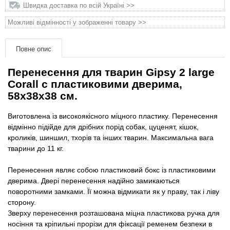
матеріали
Швидка доставка по всій Україні >>
Можливі відмінності у зображенні товару >>
Подарункові сертифікати
Повне опис
Товари для голубів
Перенесення для тварин Gipsy 2 large
Corall c пластиковими дверима,
Товари для гризунів
58x38x38 см.
Товари для коней
Виготовлена ​​із високоякісного міцного пластику. Перенесення
відмінно підійде для дрібних порід собак, цуценят, кішок,
Товари для людей
кроликів, шиншил, тхорів та інших тварин. Максимальна вага
тварини до 11 кг.
Хозряд - господарчі товари оптом
Перенесення являє собою пластиковий бокс із пластиковими
дверима. Двері перенесення надійно замикаються
Популярні зоотоварі
поворотними замками. Її можна відмикати як у праву, так і ліву
сторону.
Зверху перенесення розташована міцна пластикова ручка для
Архів / Знято з виробництва
носіння та кріпильні прорізи для фіксації ременем безпеки в