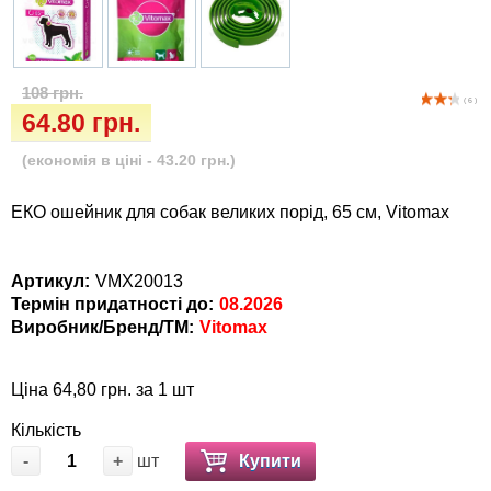
Кігтіточки
собак
Ласощі та корми
108 грн.
( 6 )
Лежаки, будиночки, охолоджуючи
64.80 грн.
коврики
(економія в ціні - 43.20 грн.)
Миски, автогодівниці, поїлки
ЕКО ошейник для собак великих порід, 65 см, Vitomax
Одяг та взуття
Артикул:
VMX20013
Термін придатності до:
08.2026
Перенесення, сумки, клітини
Виробник/Бренд/ТМ:
Vitomax
Післяопераційні засоби та витратні
матеріали
Ціна 64,80 грн. за 1 шт
Кількість
Подарункові сертифікати
-
+
шт
Купити