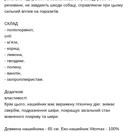
речовини, не завдають шкоди собаці, справляючи при цьому
сильний вплив на паразитів.
СКЛАД
- поліхлорвініл;
олії:
- м'яти,
- кориці,
- лимона,
- гвоздики,
- полину;
- ванілін,
- ізопропілміристам.
Додаткові
властивості:
Крім цього, нашийник має виражену гігієнічну дію: знімає
свербіж, подразнення шкіри, покращує загальний стан
вовняного покриву та шкіри.
Довжина нашийника - 65 см. Еко-нашийник Vitomax - 100%