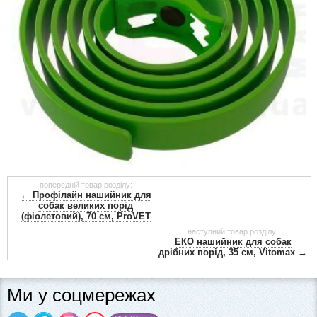
попередній товар розділу:
← Профілайн нашийник для
собак великих порід
(фіолетовий), 70 см, ProVET
наступний товар розділу:
ЕКО нашийник для собак
дрібних порід, 35 см, Vitomax →
Ми у соцмережах