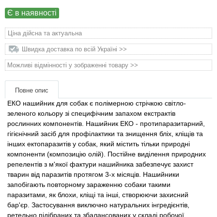
Товари для голубів
Є в наявності
Товари для гризунів
Ціна дійсна та актуальна
Швидка доставка по всій Україні >>
Товари для коней
Можливі відмінності у зображенні товару >>
Товари для людей
Повне опис
Хозряд - господарчі товари оптом
ЕКО нашийник для собак є полімерною стрічкою світло-
зеленого кольору зі специфічним запахом екстрактів
рослинних компонентів. Нашийник ЕКО - протипаразитарний,
Популярні зоотоварі
гігієнічний засіб для профілактики та знищення бліх, кліщів та
інших ектопаразитів у собак, який містить тільки природні
Архів / Знято з виробництва
компоненти (композицію олій). Постійне виділення природних
репелентів з м'якої фактури нашийника забезпечує захист
тварин від паразитів протягом 3-х місяців. Нашийники
запобігають повторному зараженню собаки такими
паразитами, як блохи, кліщі та інші, створюючи захисний
бар'єр. Застосування виключно натуральних інгредієнтів,
ретельно підібраних та збалансованих у складі робочої