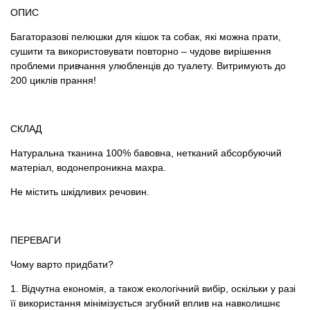
Товари для голубів
ОПИС
Багаторазові пелюшки для кішок та собак, які можна прати,
Товари для гризунів
сушити та використовувати повторно – чудове вирішення
проблеми привчання улюбленців до туалету. Витримують до
Товари для коней
200 циклів прання!
Товари для людей
СКЛАД
Хозряд - господарчі товари оптом
Натуральна тканина 100% бавовна, нетканий абсорбуючий
матеріал, водонепроникна махра.
Популярні зоотоварі
Не містить шкідливих речовин.
Архів / Знято з виробництва
ПЕРЕВАГИ
Чому варто придбати?
1. Відчутна економія, а також екологічний вибір, оскільки у разі
її використання мінімізується згубний вплив на навколишнє