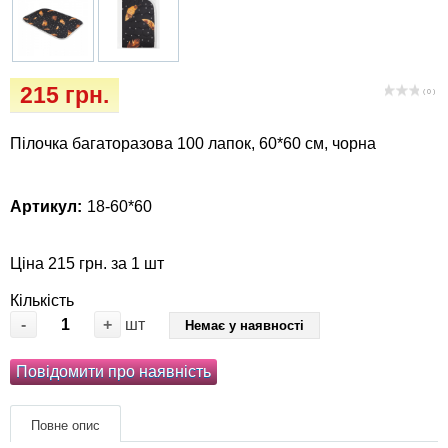
Кігтіточки
собак
Ласощі та корма
215 грн.
( 0 )
Лежаки, будиночки, охолоджуючи
коврики
Пілочка багаторазова 100 лапок, 60*60 см, чорна
Миски, автогодівниці, поїлки
Артикул:
18-60*60
Одяг та взуття
Ціна 215 грн. за 1 шт
Перенесення, сумки, клітини
Кількість
-
+
шт
Немає у наявності
Післяопераційні засоби та витратні
матеріали
Повідомити про наявність
Подарункові сертифікати
Повне опис