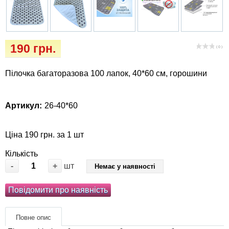
Кігтіточки
собак
Ласощі та корми
190 грн.
( 0 )
Лежаки, будиночки, охолоджуючи
коврики
Пілочка багаторазова 100 лапок, 40*60 см, горошини
Миски, автогодівниці, поїлки
Артикул:
26-40*60
Одяг та взуття
Ціна 190 грн. за 1 шт
Перенесення, сумки, клітини
Кількість
-
+
шт
Немає у наявності
Післяопераційні засоби та витратні
матеріали
Повідомити про наявність
Подарункові сертифікати
Повне опис