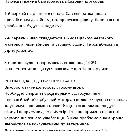
Пілочка гігієнічна багаторазова з бавовни для собак
Товари для голубів
1-й верхній шар - це кольорова бавовняна тканина з
Товари для гризунів
привабливим дизайном, яка пропускає рідину. Лапи вашого
улюбленця будуть завжди сухі.
Товари для коней
2-й середній шар складається з інноваційного нетканого
матеріалу, який вбирає та утримує рідину. Також вбирає та
Товари для людей
утримує запах.
Хозряд - господарчі товари оптом
3-я нижня куля - непромокальна тканина, 100%
водонепроникна. Ця куля виключає протікання рідини.
Популярні зоотоварі
РЕКОМЕНДАЦІЇ ДО ВИКОРИСТАННЯ:
Використовуйте кольорову сторону вгору.
Архів / Знято з виробництва
Необхідно випрати перед першим застосуванням.
Інноваційний абсорбуючий матеріал пелюшки чудово поглинає
та утримує неприємні запахи. Якщо все ж таки запах дуже
різкий і неприємний, то є ймовірність, що причина в раціоні
харчування вашого улюбленця. З цією проблемою вам краще
звернутися за консультацією до ветеринара.
Для зручності використання краще придбати хоча б 2