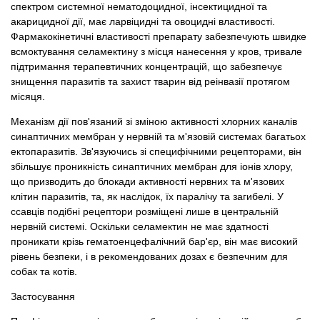
спектром системної нематодоцидної, інсектицидної та
акарицидної дії, має ларвіцидні та овоцидні властивості.
Фармакокінетичні властивості препарату забезпечують швидке
всмоктування селамектину з місця нанесення у кров, тривале
підтримання терапевтичних концентрацій, що забезпечує
знищення паразитів та захист тварин від реінвазії протягом
місяця.
Механізм дії пов'язаний зі зміною активності хлорних каналів
синаптичних мембран у нервній та м'язовій системах багатьох
ектопаразитів. Зв'язуючись зі специфічними рецепторами, він
збільшує проникність синаптичних мембран для іонів хлору,
що призводить до блокади активності нервних та м'язових
клітин паразитів, та, як наслідок, їх паралічу та загибелі. У
ссавців подібні рецептори розміщені лише в центральній
нервній системі. Оскільки селамектин не має здатності
проникати крізь гематоенцефалічний бар'єр, він має високий
рівень безпеки, і в рекомендованих дозах є безпечним для
собак та котів.
Застосування