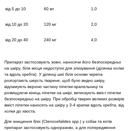
від 5 до 10
60 мг
1,0
від 10 до 20
120 мг
2,0
від 20 до 40
240 мг
4,0
Препарат застосовують зовні, наносячи його безпосередньо
на шкіру, біля місця недоступні для злизування (ділянка холки
та вдоль хребта). У ділянці шиї біля основи черепа
розгортають шерсть тварини, щоб було видно шкіру,
відламують верхню частину піпетки-крапельниці та
розміщуючи кінець піпетки на шкірі, витискують вміст піпетки
безпосередньо на шкіру. При обробці тварин великих розмірів
вміст піпетки наносять на шкіру у 3-4 крапки вдоль хребта, від
холки до хвоста.
Для знищення бліх (Ctenocefalides spp.) у собак та котів
препарат застосовують одноразово, а для попередження