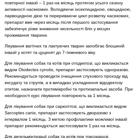
повторної інвазії – 1 раз на місяць протягом усього сезону
активності насекомих. Володяючи інсектицидною, овоцидною,
ларвоцидною дією та перериваючи цикл розвитку насекомих,
препарат вже через місяць після першого застосування
забезпечує різке зниження чисельності бліх у місцях
проживання тварини.
Лікування вагітних та лактуючих тварин запобігає блошиній
інвазії у котят та цуценят до 7-тижневого віку.
Для лікування собак та котів при отодектозі, що викликається
видом Otodectes cynotis, препарат застосовують одноразово.
Рекомендується проводити очищення слухового проходу від
ексудату та струпів, а в випадках ускладнення відодектозу
отитом, назначати протимікробні та протизапальні засоби. При
необхідності курс лікування повторюють за 1 місяць.
Для лікування собак при саркоптозі, що викликається видом
Sarcoptes canis, препарат застосовують дворазово з
інтервалом 1 місяць. З метою профілактики можливої ​​інвазії
препарат рекомендується застосовувати 1 раз на місяць.
Для дегельмінтизації собак та котів при токсокарозі,