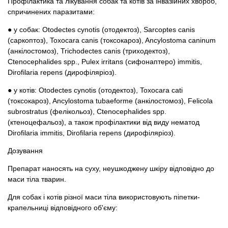
Профілактика та лікування собак та котів за інвазійних хвороб,
спричинених паразитами:
● у собак: Otodectes cynotis (отодектоз), Sarcoptes canis
(саркоптоз), Toxocara canis (токсокароз), Ancylostoma caninum
(анкілостомоз), Trichodectes canis (триходектоз),
Ctenocephalides spp., Pulex irritans (сифонаптеро) immitis,
Dirofilaria repens (дирофіляріоз).
● у котів: Otodectes cynotis (отодектоз), Toxocara cati
(токсокароз), Ancylostoma tubaeforme (анкілостомоз), Felicola
subrostratus (фелікольоз), Ctenocephalides spp.
(ктеноцефальоз), а також профілактики від виду нематод
Dirofilaria immitis, Dirofilaria repens (дирофіляріоз).
Дозування
Препарат наносять на суху, неушкоджену шкіру відповідно до
маси тіла тварин.
Для собак і котів різної маси тіла використовують піпетки-
крапельниці відповідного об'єму: