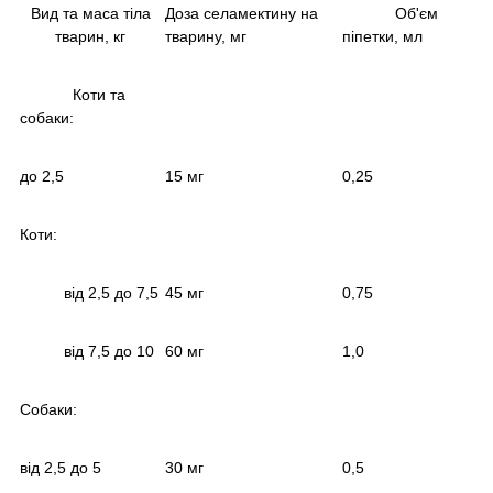
Вид та маса тіла
Доза селамектину на
Об'єм
тварин, кг
тварину, мг
піпетки, мл
Коти та
собаки:
до 2,5
15 мг
0,25
Коти:
від 2,5 до 7,5
45 мг
0,75
від 7,5 до 10
60 мг
1,0
Собаки:
від 2,5 до 5
30 мг
0,5