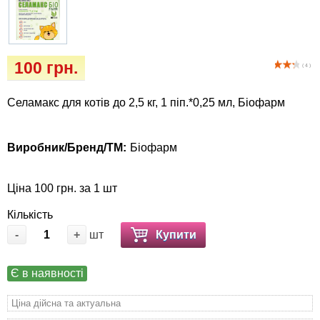
Кігтіточки
Vet Diet Canine Wet - ветеринарные диеты
для собак
Ласощі та корма
100 грн.
( 4 )
Лежаки, будиночки, охолоджуючи
килимки
Селамакс для котів до 2,5 кг, 1 піп.*0,25 мл, Біофарм
Миски, автогодівниці, поїлки
Виробник/Бренд/ТМ:
Біофарм
Одяг та взуття
Ціна 100 грн. за 1 шт
Перенесення, сумки, клітини
Кількість
-
+
шт
Купити
Післяопераційні засоби та витратні
матеріали
Є в наявності
Подарункові сертифікати
Ціна дійсна та актуальна