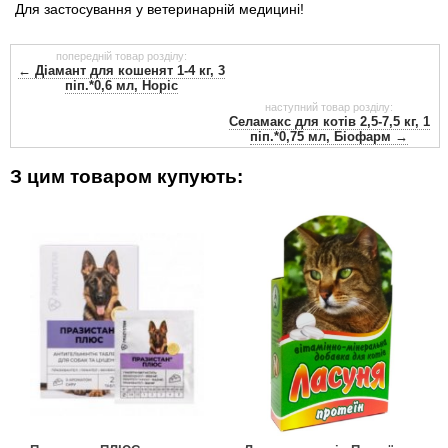
Для застосування у ветеринарній медицині!
попередній товар розділу:
← Діамант для кошенят 1-4 кг, 3
піп.*0,6 мл, Норіс
наступний товар розділу:
Селамакс для котів 2,5-7,5 кг, 1
піп.*0,75 мл, Біофарм →
З цим товаром купують: