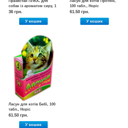
Празистан ПЛЮС для
Ласун для котів Протеїн,
собак із ароматом сиру, 1
100 табл., Норіс
табл.*0,8 г, Vitomax
36 грн.
61.50 грн.
У кошик
У кошик
Ласун для котів Бебі, 100
табл., Норіс
61.50 грн.
У кошик