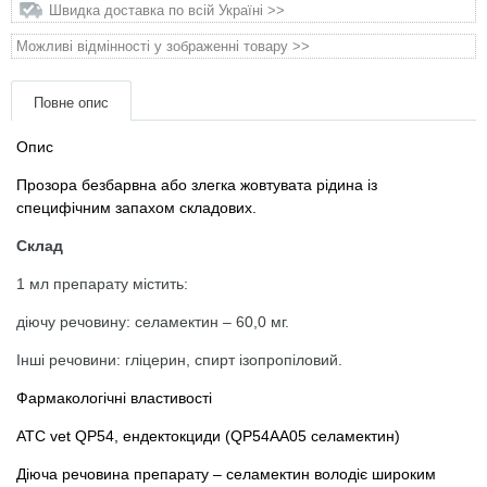
Товари для голубів
Швидка доставка по всій Україні >>
Можливі відмінності у зображенні товару >>
Товари для гризунів
Повне опис
Товари для коней
Опис
Товари для людей
Прозора безбарвна або злегка жовтувата рідина із
специфічним запахом складових.
Хозряд - господарчі товари оптом
Склад
1 мл препарату містить:
Популярні зоотоварі
діючу речовину: селамектин – 60,0 мг.
Архів / Знято з виробництва
Інші речовини: гліцерин, спирт ізопропіловий.
Фармакологічні властивості
АТС vet QP54, ендектокциди (QP54АА05 селамектин)
Діюча речовина препарату – селамектин володіє широким