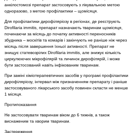
анкілостомозі препарат застосовують з лікувальною метою
одноразово, з метою профілактики – щомісяця.
Для профілактики дирофіляріозу в регіонах, де реєструють
Dirofilaria immitis, препарат назначають тваринам щомісяця,
починаючи за місяць до початку активності переносників
збудника – москітів та комарів і закінчують не раніше ніж через
місяць після завершення їхньої активності. Препарат не
знищує статевозрілих Dirofilaria immitis, але знижує кількість
циркулюючих мікрофілярій та личинок дирофілярій, і може
бути застосований навіть інфікованим тваринам.
При заміні хіміотерапевтичних засобів у програмі профілактики
дирофіляріозу, інтервал між призначенням препарату і раніше
застосовуваного лікарського засобу повинен скласти не менше
1 місяця.
Протипоказання
Не застосовувати тваринам віком до 6 тижнів, а також
виснаженим та хворим тваринам.
Застереження