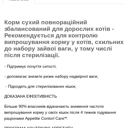
Товари для голубів
Товари для гризунів
Корм сухий повнораційний
збалансований для дорослих котів -
Товари для коней
Рекомендується для контролю
випрошування корму
у котів, схильних
Товари для людей
до набору зайвої ваги, у тому числі
після стерилізації.
Хозряд - господарчі товари оптом
- Підтримує почуття ситості;
Популярні зоотоварі
- допомагає знизити ризик набору надмірної ваги;
- Підходить для стерилізованих кішок;
Архів / Знято з виробництва
ДОКАЗАНА ЕФЕКТИВНІСТЬ
Більше 90% власників відзначають зниження частоти
випрошування корму у своїх кішок після 4 тижнів годування
раціонами Appetite Contorl Care**.