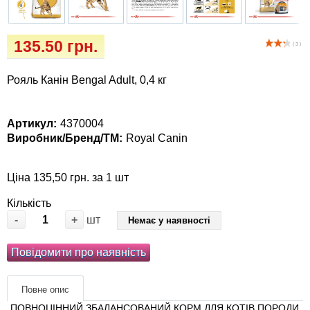
Кігтіточки
Vet Diet Canine Wet – ветеринарні дієти для
собак
Ласощі та корма
135.50 грн.
( 3 )
Лежаки, будиночки, охолоджуючи
Рояль Канін Bengal Adult, 0,4 кг
коврики
Миски, автогодівниці, поїлки
Артикул:
4370004
Виробник/Бренд/ТМ:
Royal Canin
Одяг та взуття
Ціна 135,50 грн. за 1 шт
Перенесення, сумки, клітини
Кількість
-
+
шт
Немає у наявності
Післяопераційні засоби та витратні
матеріали
Повідомити про наявність
Подарункові сертифікати
Повне опис
ПОВНОЦІННИЙ ЗБАЛАНСОВАНИЙ КОРМ ДЛЯ КОТІВ
ПОРОДИ