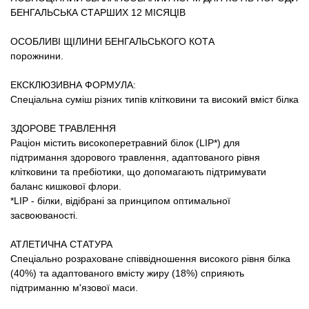
Товари для голубів
БЕНГАЛЬСЬКА СТАРШИХ 12 МІСЯЦІВ
Товари для гризунів
ОСОБЛИВІ ЩІЛИНИ БЕНГАЛЬСЬКОГО КОТА
порожнини.
Товари для коней
ЕКСКЛЮЗИВНА ФОРМУЛА:
Спеціальна суміш різних типів клітковини та високий вміст білка
Товари для людей
ЗДОРОВЕ ТРАВЛЕННЯ
Раціон містить високоперетравний білок (LIP*) для
Хозряд - господарчі товари оптом
підтримання здорового травлення, адаптованого рівня
клітковини та пребіотики, що допомагають підтримувати
Популярні зоотоварі
баланс кишкової флори.
*LIP - білки, відібрані за принципом оптимальної
засвоюваності.
Архів / Знято з виробництва
АТЛЕТИЧНА СТАТУРА
Спеціально розраховане співвідношення високого рівня білка
(40%) та адаптованого вмісту жиру (18%) сприяють
підтриманню м'язової маси.