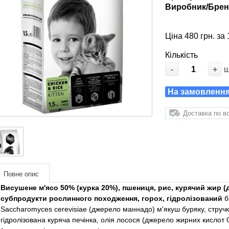
Виробник/Брен
Ціна 480 грн. за 
Кількість
-
+
На замовлення:
Доставка по вс
Повне опис
Висушене м'ясо 50% (курка 20%), пшениця, рис, курячий жир 
субпродукти рослинного походження, горох, гідролізований
бі
Saccharomyces cerevisiae (джерело маннадо) м'якуш буряку, стручк
гідролізована куряча печінка, олія лосося (джерело жирних кислот 