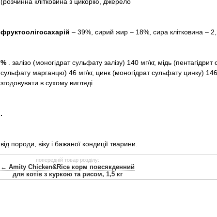
(розчинна клітковина з цикорію, джерело
фруктоолігосахарій
– 39%, сирий жир – 18%, сира клітковина – 2,
%
. залізо (моногідрат сульфату залізу) 140 мг/кг, мідь (пентагідрит
сульфату марганцю) 46 мг/кг, цинк (моногідрат сульфату цинку) 146 
згодовувати в сухому
вигляді
.
від породи, віку і бажаної кондиції тварини.
попередній товар розділу:
← Amity Chicken&Rice корм повсякденний
для котів з куркою та рисом, 1,5 кг