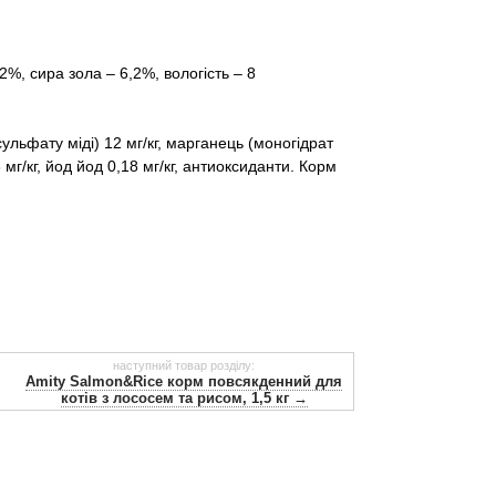
2%, сира зола – 6,2%, вологість – 8
 сульфату міді) 12 мг/кг, марганець (моногідрат
мг/кг, йод йод 0,18 мг/кг, антиоксиданти.
Корм ​​
наступний товар розділу:
Amity Salmon&Rice корм повсякденний для
котів з лососем та рисом, 1,5 кг →