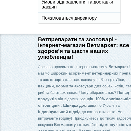
Умови відправлення та доставки
вакцин
Пожаловаться директору
Ветпрепарати та зоотоварі -
інтернет-магазин Ветмаркет: все
здоров'я та щастя ваших
улюбленців!
Ласкаво просимо до інтернет-магазину
Ветмаркет
!
маємо
широкий асортимент ветеринарних препа
та зоотоварів
для всіх ваших улюбленців.
Ліки,
вакцини, корми та аксесуари
для собак, котів, пта
риб та багатьох інших. Чому обирають нас?
Понад 
продуктів
від відомих брендів.
100% оригінальніс
оптові ціни
.
Швидка доставка
по Україні та
індивідуальний підхід
до кожного клієнта. Не
витрачайте годину! Приєднуйтесь до тисяч задово
покупців
Ветмаркету
і отримайте
відмінну якість 