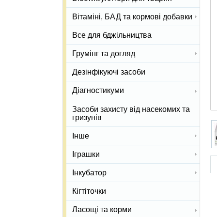
Вітаміні, БАД та кормові добавки
Все для бджільництва
Грумінг та догляд
Дезінфікуючі засоби
Діагностикуми
Засоби захисту від насекомих та
гризунів
Інше
Іграшки
Інкубатор
Кігтіточки
Ласощі та корми