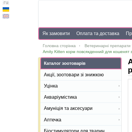
Як замовити
Оплата та доставка
Пр
Головна сторінка
Ветеринарні препарати 
Amity Kitten корм повсякденний для кошенят з
A
Каталог зоотоварів
р
Акції, зоотовари зі знижкою
Уцінка
Акваріумістика
Амуніція та аксесуари
Аптечка
Біостимулятори для тварин