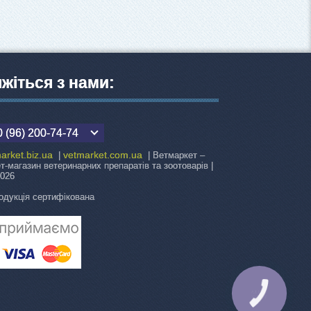
яжіться з нами:
 (96) 200-74-74
arket.biz.ua
vetmarket.com.ua
|
| Ветмаркет –
ет-магазин ветеринарних препаратів та зоотоварів |
2026
одукція сертифікована
КНОПКА
ЗВ'ЯЗКУ