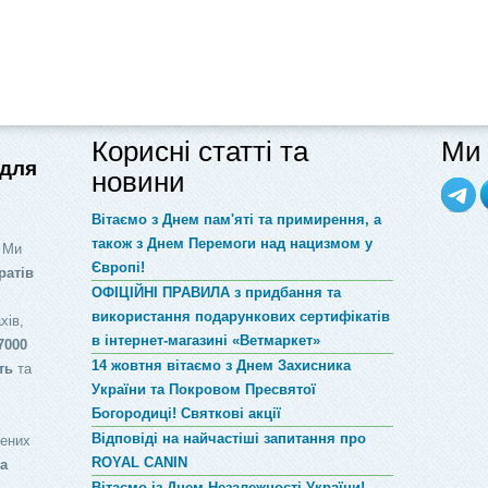
Корисні статті та
Ми 
 для
новини
Вітаємо з Днем пам'яті та примирення, а
також з Днем Перемоги над нацизмом у
 Ми
Європі!
ратів
ОФІЦІЙНІ ПРАВИЛА з придбання та
використання подарункових сертифікатів
хів,
в інтернет-магазині «Ветмаркет»
7000
14 жовтня вітаємо з Днем Захисника
ть
та
України та Покровом Пресвятої
Богородиці! Святкові акції
Відповіді на найчастіші запитання про
лених
ROYAL CANIN
за
Вітаємо із Днем Незалежності України!