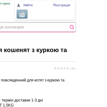
ї години
Увійти
Реєстрація
я кошенят з куркою та
( 0 )
м повсякденний для котят з куркою та
:
термін доставки 1-3 дні
IT 1.5KG