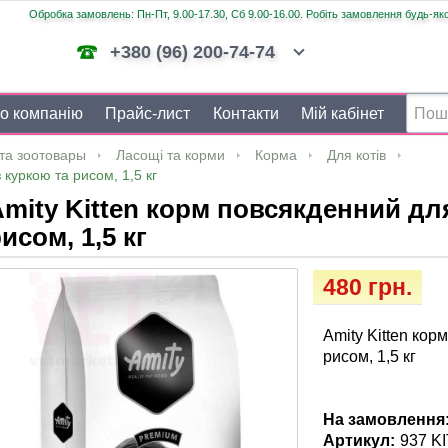
Обробка замовлень: Пн-Пт, 9.00-17.30, Сб 9.00-16.00. Робіть замовлення будь-яко
+380 (96) 200-74-74
о компанію
Прайс-лист
Контакти
Мій кабінет
та зоотовары
Ласощі та корми
Корма
Для котів
 куркою та рисом, 1,5 кг
mity Kitten корм повсякденний дл
исом, 1,5 кг
480 грн.
Amity Kitten кор
рисом, 1,5 кг
На замовлення
Артикул:
937 K