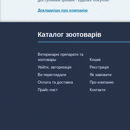
доступними цінами
!
Вдалих покупок!
Докладніше про компанію
Каталог зоотоварів
Ветеринарні препарати та
зоотовары
Кошик
Увійти, авторизація
Реєстрація
Ви переглядали
Як замовити
Оплата та доставка
Про компанію
Прайс-лист
Контакти