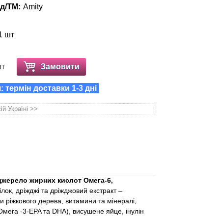
д/ТМ:
Amity
1 шт
шт
Замовити
 термін доставки 1-3 дні
ій Україні >>
(джерело жирних кислот Омега-6,
лок, дріжджі та дріжджовий екстракт –
и ріжкового дерева, витамини та мінералі,
Омега -3-EPA та DHA), висушене яйце, інулін