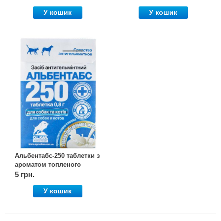
(Олкар)
У кошик
У кошик
Альбентабс-250 таблетки з
ароматом топленого
молока №1, OLKAR.
5 грн.
(Олкар)
У кошик