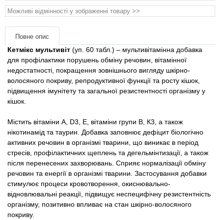
Товари для голубів
Можливі відмінності у зображенні товару >>
Товари для гризунів
Повне опис
Кетмікс мультивіт
(уп. 60 табл.) – мультивітамінна добавка
Товари для коней
для профілактики порушень обміну речовин, вітамінної
недостатності, покращення зовнішнього вигляду шкірно-
Товари для людей
волосяного покриву, репродуктивної функції та росту кішок,
підвищення імунітету та загальної резистентності організму у
кішок.
Хозряд - господарчі товари оптом
Містить вітаміни А, D3, Е, вітаміни групи В, К3, а також
Популярні зоотовари
нікотинамід та таурин. Добавка заповнює дефіцит біологічно
активних речовин в організмі тварини, що виникає в період
стресів, профілактичних щеплень та дегельмінтизації, а також
Архів / Знято з виробництва
після перенесених захворювань. Сприяє нормалізації обміну
речовин та енергії в організмі тварини. Застосування добавки
стимулює процеси кровотворення, окиснювально-
відновлювальні реакції, підвищує неспецифічну резистентність
організму, позитивно впливає на стан шкірно-волосяного
покриву.