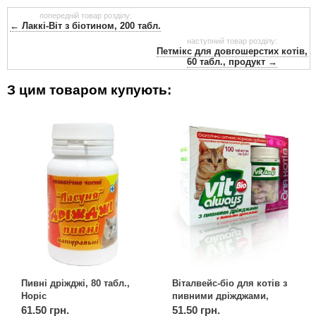
попередній товар розділу:
← Лаккі-Віт з біотином, 200 табл.
наступний товар розділу:
Петмікс для довгошерстих котів,
60 табл., продукт →
З цим товаром купують:
Пивні дріжджі, 80 табл.,
Віталвейс-біо для котів з
Норіс
пивними дріжджами,
банку 100 табл., OLKAR.
61.50 грн.
51.50 грн.