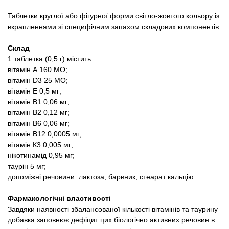
Таблетки круглої або фігурної форми світло-жовтого кольору із
вкрапленнями зі специфічним запахом складових компонентів.
Склад
1 таблетка (0,5 г) містить:
вітамін А 160 МО;
вітамін D3 25 МО;
вітамін Е 0,5 мг;
вітамін В1 0,06 мг;
вітамін В2 0,12 мг;
вітамін В6 0,06 мг;
вітамін В12 0,0005 мг;
вітамін К3 0,005 мг;
нікотинамід 0,95 мг;
таурін 5 мг;
допоміжні речовини: лактоза, барвник, стеарат кальцію.
Фармакологічні властивості
Завдяки наявності збалансованої кількості вітамінів та таурину
добавка заповнює дефіцит цих біологічно активних речовин в