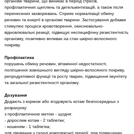
організмі тварини, що виникає в період стресів,
профілактичних щеплень та дегельмінтизацій, а також після
перенесених захворювань. Сприяє нормалізації обміну
речовин та енергії в організмі тварини. Застосування добавки
стимулює процеси кровотворення, окиснювально-
відновлювальні реакції, підвищує неспецифічну резистентність
організму, позитивно впливає на стан шкірно-волосяного
покриву.
Профілактика
порушень обміну речовин, вітамінної недостатності,
поліпшення зовнішнього вигляду шкірно-волосяного покриву,
репродуктивної функції та росту тварин, підвищення імунітету
та загальної резистентності організму.
Дозування
Додають з кормом або згодовують котам безпосередньо з
розрахунку:
з профілактичною метою - щодня:
- дорослим котам - 2 таблетки;
- кошеням - 1 таблетка;
для лікування у складі комплексної терапії, при підвищених