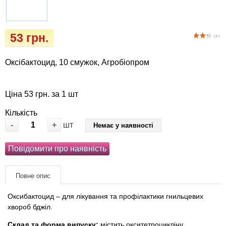
Кігтіточки
собак
Ласощі та корма
53 грн.
( 8 )
Лежаки, будиночки, охолоджуючи
Оксібактоцид, 10 смужок, Агробіопром
коврики
Миски, автогодівниці, поїлки
Ціна 53 грн. за 1 шт
Кількість
Одяг та взуття
-
+
шт
Немає у наявності
Перенесення, сумки, клітини
Повідомити про наявність
Післяопераційні засоби та витратні
Повне опис
матеріали
Оксибактоцид – для лікування та профілактики гнильцевих
Подарункові сертифікати
хвороб бджіл.
Склад та форма випуску:
містить окситетроцикліну