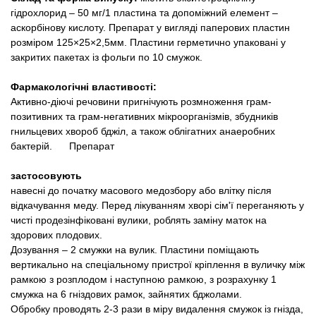
Товари для голубів
гідрохлорид – 50 мг/1 пластина та допоміжний елемент –
аскорбінову кислоту. Препарат у вигляді паперових пластин
Товари для гризунів
розміром 125×25×2,5мм. Пластини герметично упаковані у
закритих пакетах із фольги по 10 смужок.
Товари для коней
Фармакологічні властивості:
Активно-діючі речовини пригнічують розмноження грам-
Товари для людей
позитивних та грам-негативних мікроорганізмів, збудників
гнильцевих хвороб бджіл, а також облігатних анаеробних
бактерій. Препарат
Хозряд - господарчі товари оптом
застосовують
Популярні зоотоварі
навесні до початку масового медозбору або влітку після
відкачування меду. Перед лікуванням хворі сім'ї переганяють у
чисті продезінфіковані вулики, роблять заміну маток на
Архів / Знято з виробництва
здорових плодових.
Дозування – 2 смужки на вулик. Пластини поміщають
вертикально на спеціальному пристрої кріплення в вуличку між
рамкою з розплодом і наступною рамкою, з розрахунку 1
смужка на 6 гніздових рамок, зайнятих бджолами.
Обробку проводять 2-3 рази в міру видалення смужок із гнізда,