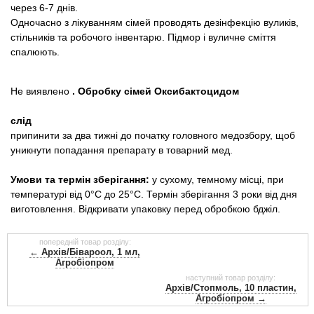
через 6-7 днів.
Одночасно з лікуванням сімей проводять дезінфекцію вуликів,
стільників та робочого інвентарю. Підмор і вуличне сміття
спалюють.
Не виявлено
. Обробку сімей Оксибактоцидом
слід
припинити за два тижні до початку головного медозбору, щоб
уникнути попадання препарату в товарний мед.
Умови та термін зберігання:
у сухому, темному місці, при
температурі від 0°С до 25°С. Термін зберігання 3 роки від дня
виготовлення. Відкривати упаковку перед обробкою бджіл.
попередній товар розділу:
← Архів/Бівароол, 1 мл,
Агробіопром
наступний товар розділу:
Архів/Стопмоль, 10 пластин,
Агробіопром →