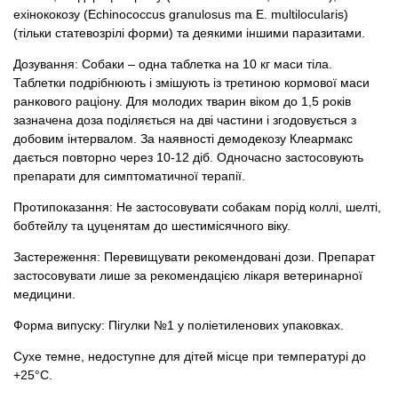
ехінококозу (Echinococcus granulosus ma E. multilocularis)
(тільки статевозрілі форми) та деякими іншими паразитами.
Дозування: Собаки – одна таблетка на 10 кг маси тіла.
Таблетки подрібнюють і змішують із третиною кормової маси
ранкового раціону. Для молодих тварин віком до 1,5 років
зазначена доза поділяється на дві частини і згодовується з
добовим інтервалом. За наявності демодекозу Клеармакс
дається повторно через 10-12 діб. Одночасно застосовують
препарати для симптоматичної терапії.
Протипоказання: Не застосовувати собакам порід коллі, шелті,
бобтейлу та цуценятам до шестимісячного віку.
Застереження: Перевищувати рекомендовані дози. Препарат
застосовувати лише за рекомендацією лікаря ветеринарної
медицини.
Форма випуску: Пігулки №1 у поліетиленових упаковках.
Сухе темне, недоступне для дітей місце при температурі до
+25°С.