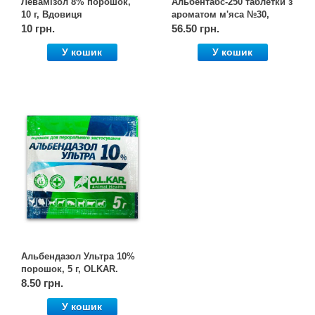
Левамізол 8% порошок,
Альбентабс-250 таблетки з
10 г, Вдовиця
ароматом м'яса №30,
OLKAR. (Олкар)
10 грн.
56.50 грн.
У кошик
У кошик
Альбендазол Ультра 10%
порошок, 5 г, OLKAR.
(Олкар)
8.50 грн.
У кошик