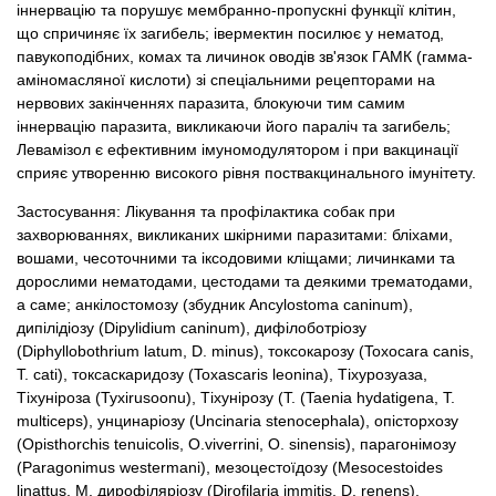
іннервацію та порушує мембранно-пропускні функції клітин,
що спричиняє їх загибель; івермектин посилює у нематод,
павукоподібних, комах та личинок оводів зв'язок ГАМК (гамма-
аміномасляної кислоти) зі спеціальними рецепторами на
нервових закінченнях паразита, блокуючи тим самим
іннервацію паразита, викликаючи його параліч та загибель;
Левамізол є ефективним імуномодулятором і при вакцинації
сприяє утворенню високого рівня поствакцинального імунітету.
Застосування: Лікування та профілактика собак при
захворюваннях, викликаних шкірними паразитами: бліхами,
вошами, чесоточними та іксодовими кліщами; личинками та
дорослими нематодами, цестодами та деякими трематодами,
а саме; анкілостомозу (збудник Ancylostoma caninum),
дипілідіозу (Dipylidium caninum), дифілоботріозу
(Diphyllobothrium latum, D. minus), токсокарозу (Toxocara canis,
T. cati), токсаскаридозу (Toxascaris leonina), Тіхурозуаза,
Тіхуніроза (Tyxіrusoonu), Тіхунірозу (T. (Taenia hydatigena, T.
multiceps), унцинаріозу (Uncinaria stenocephala), опісторхозу
(Opisthorchis tenuicolis, O.viverrini, O. sinensis), парагонімозу
(Paragonimus westermani), мезоцестоїдозу (Mesocestoides
linattus, M. дирофіляріозу (Dirofilaria immitis, D. renens),