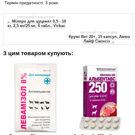
Термін придатності: 3 роки.
попередній товар розділу:
← Мілпро для цуценят 0,5 - 10
кг, 2,5 мг/25 мг, 4 табл., Virbac
наступний товар розділу:
Крумі Вет 20+, 15 капсул, Амма
Лайф Саєнсіз →
З цим товаром купують: