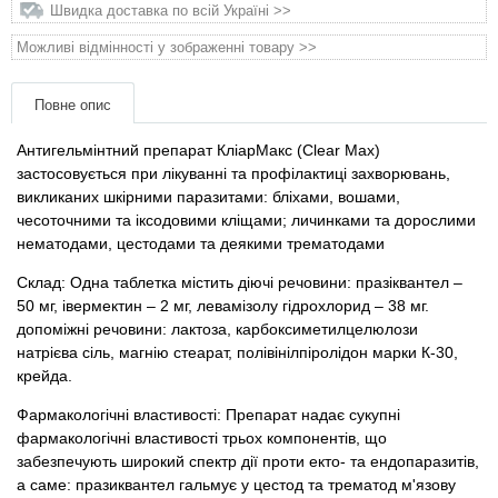
Товари для голубів
Швидка доставка по всій Україні >>
Можливі відмінності у зображенні товару >>
Товари для гризунів
Повне опис
Товари для коней
Антигельмінтний препарат КліарМакс (Clear Max)
застосовується при лікуванні та профілактиці захворювань,
Товари для людей
викликаних шкірними паразитами: бліхами, вошами,
чесоточними та іксодовими кліщами; личинками та дорослими
Хозряд - господарчі товари оптом
нематодами, цестодами та деякими трематодами
Склад: Одна таблетка містить діючі речовини: празіквантел –
Популярні зоотоварі
50 мг, івермектин – 2 мг, левамізолу гідрохлорид – 38 мг.
допоміжні речовини: лактоза, карбоксиметилцелюлози
Архів / Знято з виробництва
натрієва сіль, магнію стеарат, полівінілпіролідон марки К-30,
крейда.
Фармакологічні властивості: Препарат надає сукупні
фармакологічні властивості трьох компонентів, що
забезпечують широкий спектр дії проти екто- та ендопаразитів,
а саме: празиквантел гальмує у цестод та трематод м'язову