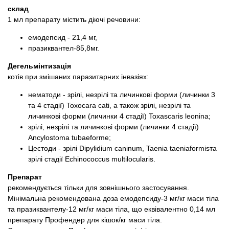
склад
1 мл препарату містить діючі речовини:
емодепсид - 21,4 мг,
празиквантел-85,8мг.
Дегельмінтизація
котів при змішаних паразитарних інвазіях:
нематоди - зрілі, незрілі та личинкові форми (личинки 3
та 4 стадії) Toxocara cati, а також зрілі, незрілі та
личинкові форми (личинки 4 стадії) Toxascaris leoninа;
зрілі, незрілі та личинкові форми (личинки 4 стадії)
Ancylostoma tubaeforme;
Цестоди - зрілі Dipylidium caninum, Taenia taeniaformisта
зрілі стадії Echinococcus multilocularis.
Препарат
рекомендується тільки для зовнішнього застосування.
Мінімальна рекомендована доза емодепсиду-3 мг/кг маси тіла
та празиквантелу-12 мг/кг маси тіла, що еквівалентно 0,14 мл
препарату Профендер для кішок/кг маси тіла.