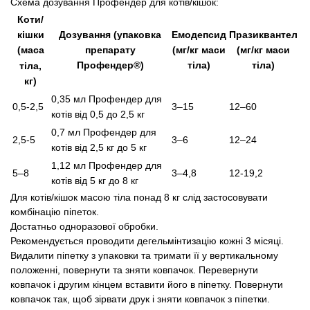
Схема дозування Профендер для котів/кішок:
Коти/
Дозування (упаковка
Емодепсид
Празиквантел
кішки
препарату
(мг/кг маси
(мг/кг маси
(маса
Профендер®)
тіла)
тіла)
тіла,
кг)
0,35 мл Профендер для
0,5-2,5
3–15
12–60
котів від 0,5 до 2,5 кг
0,7 мл Профендер для
2,5-5
3–6
12–24
котів від 2,5 кг до 5 кг
1,12 мл Профендер для
5–8
3–4,8
12-19,2
котів від 5 кг до 8 кг
Для котів/кішок масою тіла понад 8 кг слід застосовувати
комбінацію піпеток.
Достатньо одноразової обробки.
Рекомендується проводити дегельмінтизацію кожні 3 місяці.
Видалити піпетку з упаковки та тримати її у вертикальному
положенні, повернути та зняти ковпачок. Перевернути
ковпачок і другим кінцем вставити його в піпетку. Повернути
ковпачок так, щоб зірвати друк і зняти ковпачок з піпетки.