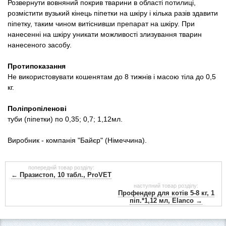
Розвернути вовняний покрив тварини в області потилиці,
розмістити вузький кінець піпетки на шкіру і кілька разів здавити
піпетку, таким чином витіснивши препарат на шкіру. При
нанесенні на шкіру уникати можливості злизування тварин
нанесеного засобу.
Протипоказання
Не використовувати кошенятам до 8 тижнів і масою тіла до 0,5
кг.
Поліпропіленові
туби (піпетки) по 0,35; 0,7; 1,12мл.
Виробник - компанія "Байєр" (Німеччина).
попередній товар розділу:
← Празистоп, 10 табл., ProVET
наступний товар розділу:
Профендер для котів 5-8 кг, 1
піп.*1,12 мл, Elanco →