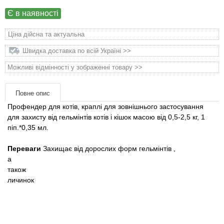
Товари для голубів
Є в наявності
Товари для гризунів
Ціна дійсна та актуальна
Швидка доставка по всій Україні >>
Товари для коней
Можливі відмінності у зображенні товару >>
Товари для людей
Повне опис
Хозряд - господарчі товари оптом
Профендер для котів, краплі для зовнішнього застосування
для захисту від гельмінтів котів і кішок масою від 0,5-2,5 кг, 1
піп.*0,35 мл.
Популярні зоотоварі
Переваги
Захищає від дорослих
форм гельмінтів
,
Архів / Знято з виробництва
а
також
личинок