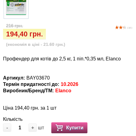
Кігтіточки
Vet Diet Canine Wet - ветеринарные диеты
для собак
Ласощі та корма
216 грн.
( 10 )
Лежаки, будиночки, охолоджуючи
194,40 грн.
килимки
(економія в ціні - 21.60 грн.)
Миски, автогодівниці, поілки
Профендер для котів до 2,5 кг, 1 піп.*0,35 мл, Elanco
Одяг та взуття
Артикул:
BAY03670
Термін придатності до:
10.2026
Переноски, сумки, клітки
Виробник/Бренд/ТМ:
Elanco
Післяопераційні засоби та витратні
матеріали
Ціна 194,40 грн. за 1 шт
Кількість
Подарункові сертифікати
-
+
шт
Купити