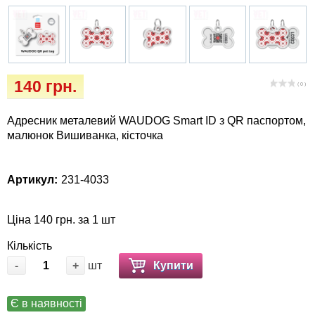
Кігтіточки
Vet Diet Canine Wet - ветеринарные диеты
для собак
Ласощі та корма
Лежаки, будиночки, охолоджуючи
140 грн.
( 0 )
килимки
Адресник металевий WAUDOG Smart ID з QR паспортом,
Миски, автогодівниці, поілки
малюнок Вишиванка, кісточка
Одяг та взуття
Артикул:
231-4033
Перенесення, сумки, клітини
Ціна 140 грн. за 1 шт
Післяопераційні засоби та витратні
Кількість
матеріали
-
+
шт
Купити
Подарункові сертифікати
Є в наявності