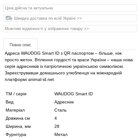
Товари для голубів
Ціна дійсна та актуальна
Швидка доставка по всій Україні >>
Товари для гризунів
Можливі відмінності у зображенні товару >>
Товари для коней
Повне опис
Товари для людей
Адреса WAUDOG Smart ID з QR паспортом – більше, ніж
просто жетон. Втілення гордості та краси України – наша нова
серія адресників із патріотичною українською символікою.
Хозряд - господарчі товари оптом
Зареєструвавши домашнього улюбленця на міжнародній
платформі animal-id.net.
Популярні зоотоварі
ТМ / серія
WAUDOG Smart ID
Архів / Знято з виробництва
Вид
Адресник
Матеріал
Сталь
Довжина см
4
Ширина, мм
28
Фурнітура
Метал