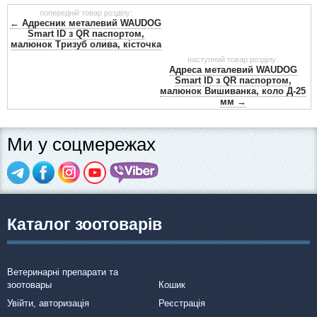
попередній товар розділу:
← Адресник металевий WAUDOG
Smart ID з QR паспортом,
малюнок Тризуб олива, кісточка
наступний товар розділу:
Адреса металевий WAUDOG
Smart ID з QR паспортом,
малюнок Вишиванка, коло Д-25
мм →
Ми у соцмережах
Каталог зоотоварів
Ветеринарні препарати та
зоотовары
Кошик
Увійти, авторизація
Реєстрація