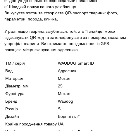
✅ Доступ до спільноти відповідальних власників
✅ Швидкий пошук вашого улюбленця
Ви купуєте жетон та створюєте QR-паспорт тварини: фото,
параметри, порода, кличка,
.
У разі, якщо тварина загубилася, той, хто її знайде, може
відсканувати QR-код та зателефонувати за номером, вказаним
у профілі тварини. Ви отримаєте повідомлення із GPS-
локацією місця сканування адресника.
ТМ / серія
WAUDOG Smart ID
Вид
Адресник
Матеріал
Метал
Діаметр, мм
25
Фурнітура
Метал
Бренд
Waudog
Розмір
S
Дизайн
Водяні лілії
Країна походження товару
UA