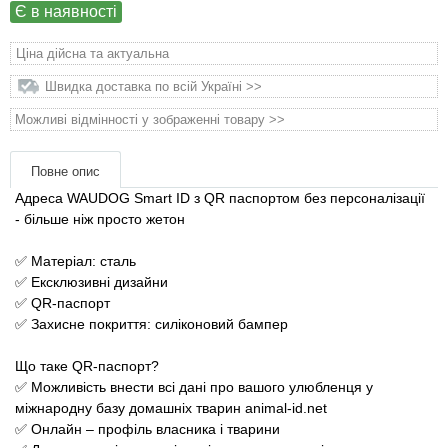
Товари для голубів
Є в наявності
Ціна дійсна та актуальна
Товари для гризунів
Швидка доставка по всій Україні >>
Товари для коней
Можливі відмінності у зображенні товару >>
Товари для людей
Повне опис
Адреса WAUDOG Smart ID з QR паспортом без персоналізації
Хозряд - господарчі товари оптом
- більше ніж просто жетон
⠀
✅ Матеріал: сталь
Популярні зоотоварі
✅ Ексклюзивні дизайни
✅ QR-паспорт
Архів / Знято з виробництва
✅ Захисне покриття: силіконовий бампер
⠀
Що таке QR-паспорт?
✅ Можливість внести всі дані про вашого улюбленця у
міжнародну базу домашніх тварин animal-id.net
✅ Онлайн – профіль власника і тварини