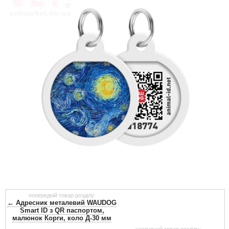
попередній товар розділу:
← Адресник металевий WAUDOG
Smart ID з QR паспортом,
малюнок Корги, коло Д-30 мм
наступний товар розділу: