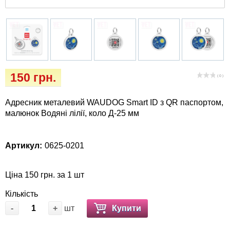
Кігтіточки
собак
Ласощі та корма
Лежаки, будиночки, охолоджуючи
коврики
150 грн.
( 0 )
Миски, автогодівниці, поїлки
Адресник металевий WAUDOG Smart ID з QR паспортом,
малюнок Водяні лілії, коло Д-25 мм
Одяг та взуття
Перенесення, сумки, клітини
Артикул:
0625-0201
Післяопераційні засоби та витратні
Ціна 150 грн. за 1 шт
матеріали
Кількість
-
+
шт
Купити
Подарункові сертифікати