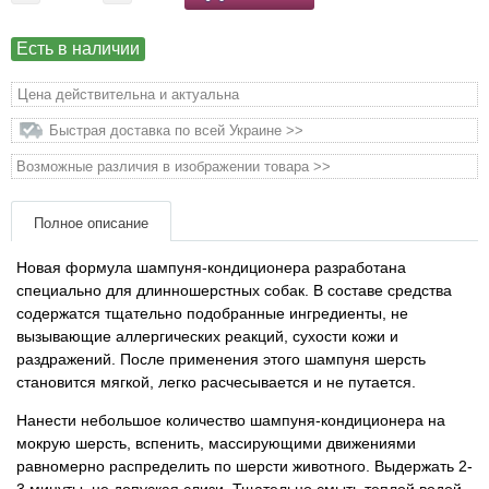
Товары для грызунов
Есть в наличии
Товары для лошадей
Цена действительна и актуальна
Быстрая доставка по всей Украине >>
Товары для людей
Возможные различия в изображении товара >>
Хозряд - хозтовары оптом
Полное описание
Популярные зоотовары
Новая формула шампуня-кондиционера разработана
специально для длинношерстных собак. В составе средства
содержатся тщательно подобранные ингредиенты, не
Архив / Снято с производства
вызывающие аллергических реакций, сухости кожи и
раздражений. После применения этого шампуня шерсть
становится мягкой, легко расчесывается и не путается.
Нанести небольшое количество шампуня-кондиционера на
мокрую шерсть, вспенить, массирующими движениями
равномерно распределить по шерсти животного. Выдержать 2-
3 минуты, не допуская слизи. Тщательно смыть теплой водой.