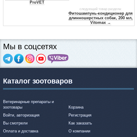
ProVET
следующий товар раздела:
Фитошампунь-кондиционер для
длинношерстных собак, 200 мл,
Vitomax →
Мы в соцсетях
Каталог зоотоваров
Ветеринарные препараты и
зоотовары
Корзина
Войти, авторизация
Регистрация
Вы смотрели
Как заказать
Оплата и доставка
О компании