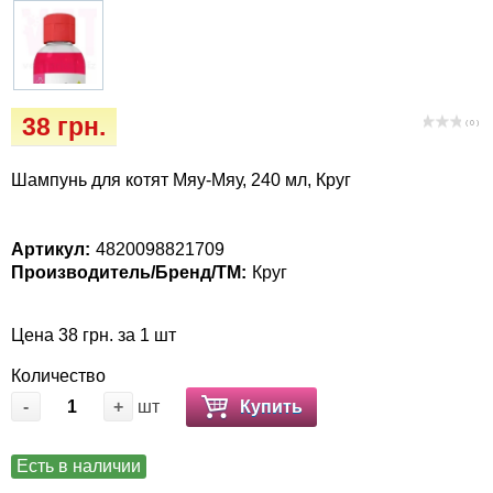
Кігтіточки
Vet Diet Canine Wet – ветеринарные диеты
для собак
Ласощі та корма
Лежаки, домики, охлаждая коврики
38 грн.
( 0 )
Миски, автокормушки, поилки
Шампунь для котят Мяу-Мяу, 240 мл, Круг
Одежда и обувь
Артикул:
4820098821709
Производитель/Бренд/ТМ:
Круг
Переноски, сумки, клетки
Цена 38 грн. за 1 шт
Послеоперационные средства и
расходные материалы
Количество
-
+
шт
Купить
Подарочные сертификаты
Есть в наличии
Товары для голубей