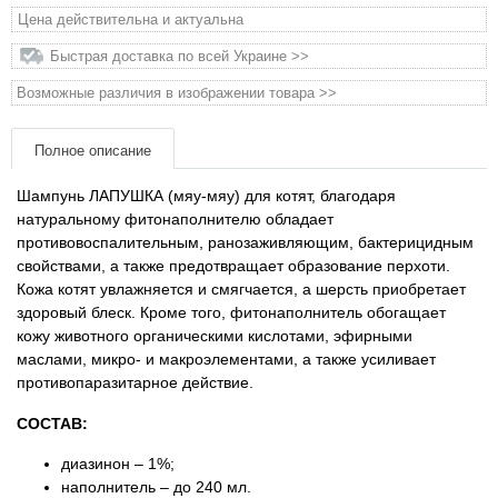
Цена действительна и актуальна
Товары для грызунов
Быстрая доставка по всей Украине >>
Возможные различия в изображении товара >>
Товары для лошадей
Полное описание
Товары для людей
Шампунь ЛАПУШКА (мяу-мяу) для котят, благодаря
Хозряд - хозтовары оптом
натуральному фитонаполнителю обладает
противовоспалительным, ранозаживляющим, бактерицидным
свойствами, а также предотвращает образование перхоти.
Популярные зоотовары
Кожа котят увлажняется и смягчается, а шерсть приобретает
здоровый блеск. Кроме того, фитонаполнитель обогащает
Архив / Снято с производства
кожу животного органическими кислотами, эфирными
маслами, микро- и макроэлементами, а также усиливает
противопаразитарное действие.
СОСТАВ:
диазинон – 1%;
наполнитель – до 240 мл.