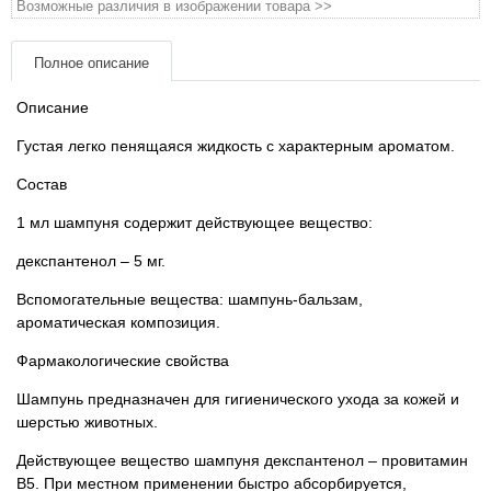
Возможные различия в изображении товара >>
Подарочные сертификаты
Полное описание
Товары для голубей
Описание
Густая легко пенящаяся жидкость с характерным ароматом.
Товары для грызунов
Состав
Товары для лошадей
1 мл шампуня содержит действующее вещество:
декспантенол – 5 мг.
Товары для людей
Вспомогательные вещества: шампунь-бальзам,
Хозряд - хозтовары оптом
ароматическая композиция.
Фармакологические свойства
Популярные зоотовары
Шампунь предназначен для гигиенического ухода за кожей и
шерстью животных.
Архив / Снято с производства
Действующее вещество шампуня декспантенол – провитамин
В5. При местном применении быстро абсорбируется,