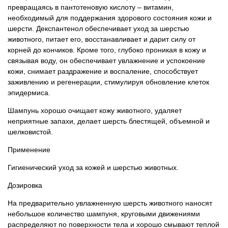
превращаясь в пантотеновую кислоту – витамин,
необходимый для поддержания здорового состояния кожи и
шерсти. Декспантенол обеспечивает уход за шерстью
животного, питает его, восстанавливает и дарит силу от
корней до кончиков. Кроме того, глубоко проникая в кожу и
связывая воду, он обеспечивает увлажнение и успокоение
кожи, снимает раздражение и воспаление, способствует
заживлению и регенерации, стимулируя обновление клеток
эпидермиса.
Шампунь хорошо очищает кожу животного, удаляет
неприятные запахи, делает шерсть блестящей, объемной и
шелковистой.
Применение
Гигиенический уход за кожей и шерстью животных.
Дозировка
На предварительно увлажненную шерсть животного наносят
небольшое количество шампуня, круговыми движениями
распределяют по поверхности тела и хорошо смывают теплой