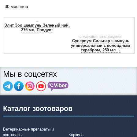
30 месяцев.
←
Элит Зоо шампунь Зеленый чай,
275 мл, Продукт
следующий товар раздела:
Супериум Сильвер шампунь
универсальный с колоидным
серебром, 250 мл →
Мы в соцсетях
Каталог зоотоваров
Ветеринарные препараты и
зоотовары
Корзина