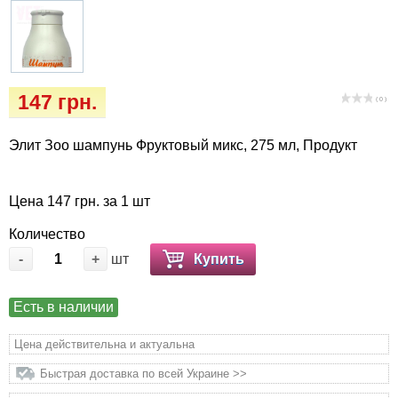
Іграшки
Vet Diet Canine Wet – ветеринарные диеты
для собак
Інкубатори
Кігтіточки
147 грн.
( 0 )
Ласощі та корма
Элит Зоо шампунь Фруктовый микс, 275 мл, Продукт
Лежаки, домики, охлаждая коврики
Цена 147 грн. за 1 шт
Миски, автокормушки, поилки
Количество
-
+
шт
Купить
Одежда и обувь
Есть в наличии
Переноски, сумки, клетки
Цена действительна и актуальна
Послеоперационные средства и
Быстрая доставка по всей Украине >>
расходные материалы