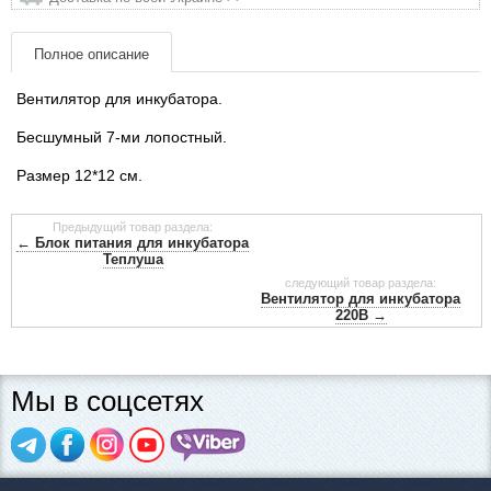
матеріали
Полное описание
Подарункові сертифікати
Вентилятор для инкубатора.
Товари для голубів
Бесшумный 7-ми лопостный.
Размер 12*12 см.
Товари для гризунів
Предыдущий товар раздела:
Товари для коней
← Блок питания для инкубатора
Теплуша
следующий товар раздела:
Товари для людей
Вентилятор для инкубатора
220В →
Хозряд - господарчі товари оптом
Мы в соцсетях
Популярні зоотовари
Архів / Знято з виробництва