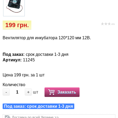
Іграшки
Vet Diet Canine Wet - ветеринарные диеты
для собак
Інкубатори
199 грн.
( 0 )
Кігтіточки
Вентилятор для инкубатора 120*120 мм 12В.
Ласощі та корма
Лежаки, будиночки, охолоджуючи
Под заказ:
срок доставки 1-3 дня
Артикул:
11245
килимки
Миски, автогодівниці, поілки
Цена 199 грн. за 1 шт
Количество
Одяг та взуття
-
+
шт
Заказать
Переноски, сумки, клітки
Под заказ: срок доставки 1-3 дня
Післяопераційні засоби та витратні
Доставка по всей Украине >>