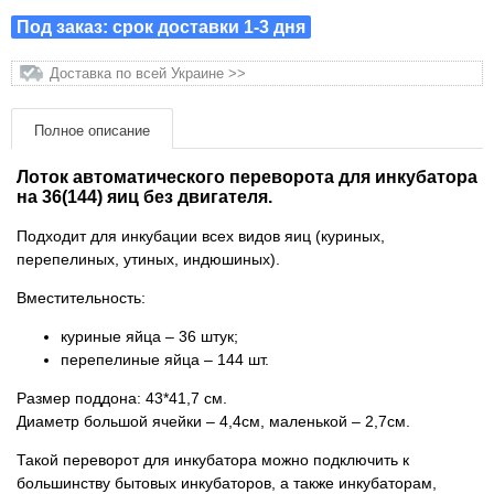
Товары для голубей
Под заказ: срок доставки 1-3 дня
Товары для грызунов
Доставка по всей Украине >>
Товары для лошадей
Полное описание
Лоток автоматического переворота для инкубатора
Товары для людей
на 36(144) яиц без двигателя.
Хозряд - хозтовары оптом
Подходит для инкубации всех видов яиц (куриных,
перепелиных, утиных, индюшиных).
Популярные зоотовары
Вместительность:
куриные яйца – 36 штук;
Архив / Снято с производства
перепелиные яйца – 144 шт.
Размер поддона: 43*41,7 см.
Диаметр большой ячейки – 4,4см, маленькой – 2,7см.
Такой переворот для инкубатора можно подключить к
большинству бытовых инкубаторов, а также инкубаторам,