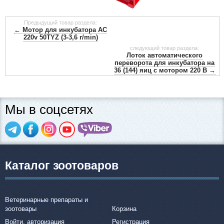
Предыдущий товар раздела:
← Мотор для инкубатора AC
220v 50TYZ (3-3,6 r/min)
следующий товар раздела:
Лоток автоматического
переворота для инкубатора на
36 (144) яиц с мотором 220 В →
Мы в соцсетях
Каталог зоотоваров
Ветеринарные препараты и
зоотовары
Корзина
Войти, авторизация
Регистрация