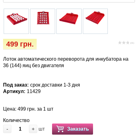
Кігтіточки
Vet Diet Canine Wet - ветеринарные диеты
для собак
Ласощі та корма
Лежаки, будиночки, охолоджуючи
килимки
499 грн.
( 0 )
Миски, автогодівниці, поілки
Лоток автоматического переворота для инкубатора на
36 (144) яиц без двигателя
Одяг та взуття
Под заказ:
срок доставки 1-3 дня
Переноски, сумки, клітки
Артикул:
11429
Післяопераційні засоби та витратні
Цена: 499 грн. за 1 шт
матеріали
Количество
Подарочные сертификаты
-
+
шт
Заказать