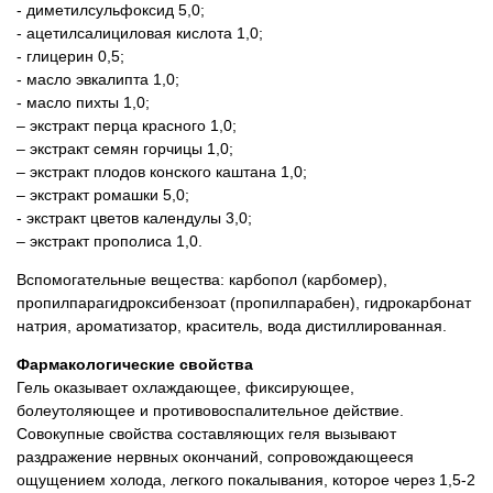
- диметилсульфоксид 5,0;
- ацетилсалициловая кислота 1,0;
- глицерин 0,5;
- масло эвкалипта 1,0;
- масло пихты 1,0;
– экстракт перца красного 1,0;
– экстракт семян горчицы 1,0;
– экстракт плодов конского каштана 1,0;
– экстракт ромашки 5,0;
- экстракт цветов календулы 3,0;
– экстракт прополиса 1,0.
Вспомогательные вещества: карбопол (карбомер),
пропилпарагидроксибензоат (пропилпарабен), гидрокарбонат
натрия, ароматизатор, краситель, вода дистиллированная.
Фармакологические свойства
Гель оказывает охлаждающее, фиксирующее,
болеутоляющее и противовоспалительное действие.
Совокупные свойства составляющих геля вызывают
раздражение нервных окончаний, сопровождающееся
ощущением холода, легкого покалывания, которое через 1,5-2