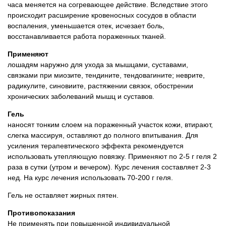
часа меняется на согревающее действие. Вследствие этого
происходит расширение кровеносных сосудов в области
воспаления, уменьшается отек, исчезает боль,
восстанавливается работа пораженных тканей.
Применяют
лошадям наружно для ухода за мышцами, суставами,
связками при миозите, тендините, тендовагините; неврите,
радикулите, синовиите, растяжении связок, обострении
хронических заболеваний мышц и суставов.
Гель
наносят тонким слоем на пораженный участок кожи, втирают,
слегка массируя, оставляют до полного впитывания. Для
усиления терапевтического эффекта рекомендуется
использовать утепляющую повязку. Применяют по 2-5 г геля 2
раза в сутки (утром и вечером). Курс лечения составляет 2-3
нед. На курс лечения использовать 70-200 г геля.
Гель не оставляет жирных пятен.
Противопоказания
Не применять при повышенной индивидуальной