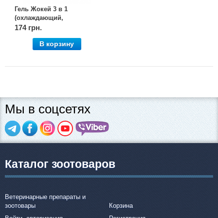
Гель Жокей 3 в 1
(охлаждающий,
разогревающий,
174 грн.
обезболивающий), 200 г,
В корзину
OLKAR. (Олкар)
Мы в соцсетях
Каталог зоотоваров
Ветеринарные препараты и
зоотовары
Корзина