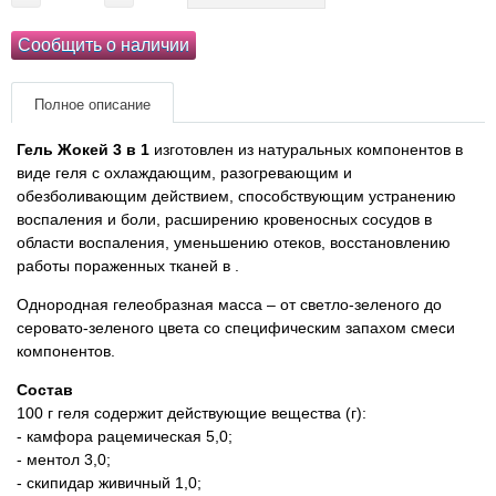
Товары для голубей
Сообщить о наличии
Товары для грызунов
Полное описание
Товары для лошадей
Гель Жокей 3 в 1
изготовлен из натуральных компонентов в
виде геля с охлаждающим, разогревающим и
Товары для людей
обезболивающим действием, способствующим устранению
воспаления и боли, расширению кровеносных сосудов в
Хозряд - хозтовары оптом
области воспаления, уменьшению отеков, восстановлению
работы пораженных тканей в .
Популярные зоотовары
Однородная гелеобразная масса – от светло-зеленого до
серовато-зеленого цвета со специфическим запахом смеси
Архив / Снято с производства
компонентов.
Состав
100 г геля содержит действующие вещества (г):
- камфора рацемическая 5,0;
- ментол 3,0;
- скипидар живичный 1,0;