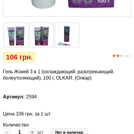
Кігтіточки
Vet Diet Canine Wet - ветеринарные диеты
для собак
Ласощі та корма
Лежаки, будиночки, охолоджуючи
килимки
Миски, автогодівниці, поілки
106 грн.
( 167 )
Одяг та взуття
Гель Жокей 3 в 1 (охлаждающий, разогревающий,
болеутоляющий), 100 г, OLKAR. (Олкар)
Переноски, сумки, клітки
Артикул:
2594
Післяопераційні засоби та витратні
матеріали
Цена 106 грн. за 1 шт
Подарочные сертификаты
Количество
-
+
шт
Нет в наличии