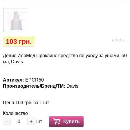
Когтиточки
Vet Diet Canine Wet – ветеринарные диеты
для собак
Лакомство и корма
Лежаки, домики, охлаждая коврики
103 грн.
( 0 )
Миски, автокормушки, поилки
Девис ИерМед Проклинс средство по уходу за ушами, 50
Одежда и обувь
мл, Davis
Переноски, сумки, клетки
Артикул:
EPCR50
Производитель/Бренд/ТМ:
Davis
Послеоперационные средства и
расходные материалы
Цена 103 грн. за 1 шт
Подарочные сертификаты
Количество
-
+
шт
Купить
Товары для голубей