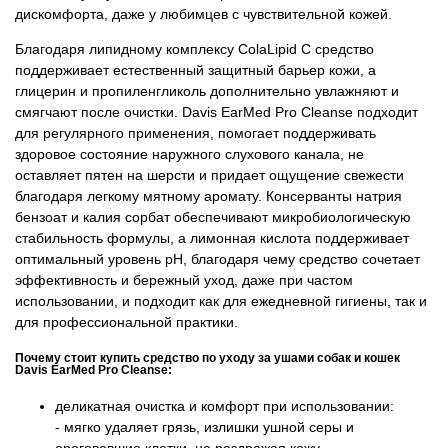
дискомфорта, даже у любимцев с чувствительной кожей.
Благодаря липидному комплексу ColaLipid C средство
поддерживает естественный защитный барьер кожи, а
глицерин и пропиленгликоль дополнительно увлажняют и
смягчают после очистки. Davis EarMed Pro Cleanse подходит
для регулярного применения, помогает поддерживать
здоровое состояние наружного слухового канала, не
оставляет пятен на шерсти и придает ощущение свежести
благодаря легкому мятному аромату. Консерванты натрия
бензоат и калия сорбат обеспечивают микробиологическую
стабильность формулы, а лимонная кислота поддерживает
оптимальный уровень pH, благодаря чему средство сочетает
эффективность и бережный уход, даже при частом
использовании, и подходит как для ежедневной гигиены, так и
для профессиональной практики.
Почему стоит купить средство по уходу за ушами собак и кошек
Davis EarMed Pro Cleanse:
деликатная очистка и комфорт при использовании:
- мягко удаляет грязь, излишки ушной серы и
ороговевшие клетки, не раздражая кожу,