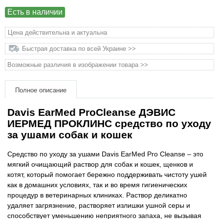
Есть в наличии
Товары для грызунов
Цена действительна и актуальна
Товары для лошадей
Быстрая доставка по всей Украине >>
Возможные различия в изображении товара >>
Товары для людей
Полное описание
Хозряд - хозтовары оптом
Davis EarMed ProCleanse ДЭВИС
Популярные зоотовары
ИЕРМЕД ПРОКЛИНС средство по уходу
за ушами собак и кошек
Архив / Снято с производства
Средство по уходу за ушами Davis EarMed Pro Cleanse – это
мягкий очищающий раствор для собак и кошек, щенков и
котят, который помогает бережно поддерживать чистоту ушей
как в домашних условиях, так и во время гигиенических
процедур в ветеринарных клиниках. Раствор деликатно
удаляет загрязнение, растворяет излишки ушной серы и
способствует уменьшению неприятного запаха, не вызывая