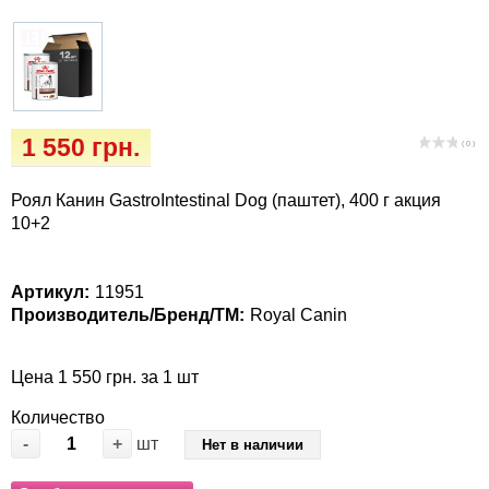
Когтиточки
Vet Diet Canine Wet – ветеринарные
диеты для собак
Лакомство и корма
Лежаки, домики, охлаждая коврики
1 550 грн.
( 0 )
Миски, автокормушки, поилки
Роял Канин GastroIntestinal Dog (паштет), 400 г акция
10+2
Одежда и обувь
Переноски, сумки, клетки
Артикул:
11951
Производитель/Бренд/ТМ:
Royal Canin
Послеоперационные средства и
расходные материалы
Цена 1 550 грн. за 1 шт
Подарочные сертификаты
Количество
-
+
шт
Нет в наличии
Товары для голубей