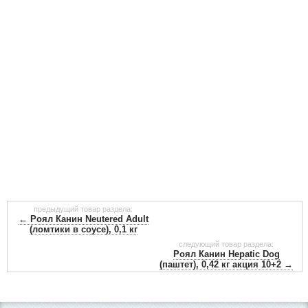
предыдущий товар раздела:
← Роял Канин Neutered Adult
(ломтики в соусе), 0,1 кг
следующий товар раздела:
Роял Канин Hepatic Dog
(паштет), 0,42 кг акция 10+2 →