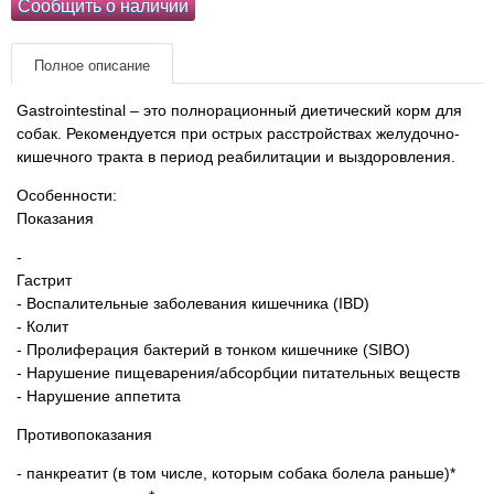
Сообщить о наличии
Товары для грызунов
Полное описание
Товары для лошадей
Gastrointestinal – это полнорационный диетический корм для
собак. Рекомендуется при острых расстройствах желудочно-
Товары для людей
кишечного тракта в период реабилитации и выздоровления.
Особенности:
Хозряд - хозтовары оптом
Показания
-
Популярные зоотовары
Гастрит
- Воспалительные заболевания кишечника (IBD)
Архив / Снято с производства
- Колит
- Пролиферация бактерий в тонком кишечнике (SIBO)
- Нарушение пищеварения/абсорбции питательных веществ
- Нарушение аппетита
Противопоказания
- панкреатит (в том числе, которым собака болела раньше)*